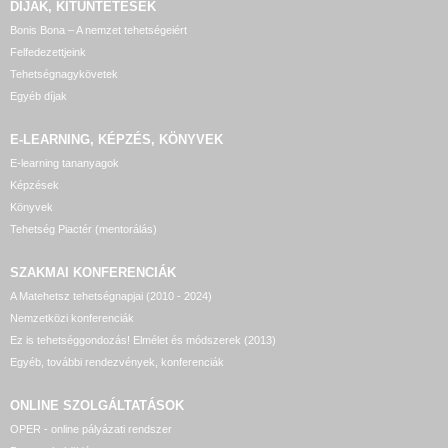
DÍJAK, KITÜNTETÉSEK
Bonis Bona – A nemzet tehetségeiért
Felfedezettjeink
Tehetségnagykövetek
Egyéb díjak
E-LEARNING, KÉPZÉS, KÖNYVEK
E-learning tananyagok
Képzések
Könyvek
Tehetség Piactér (mentorálás)
SZAKMAI KONFERENCIÁK
A Matehetsz tehetségnapjai (2010 - 2024)
Nemzetközi konferenciák
Ez is tehetséggondozás! Elmélet és módszerek (2013)
Egyéb, további rendezvények, konferenciák
ONLINE SZOLGÁLTATÁSOK
OPER - online pályázati rendszer