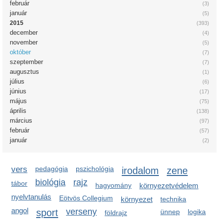
február
(3)
január
(5)
2015
(393)
december
(4)
november
(5)
október
(7)
szeptember
(7)
augusztus
(1)
július
(6)
június
(17)
május
(75)
április
(138)
március
(97)
február
(57)
január
(2)
vers
pedagógia
pszichológia
irodalom
zene
biológia
rajz
tábor
hagyomány
környezetvédelem
nyelvtanulás
Eötvös Collegium
környezet
technika
angol
sport
verseny
ünnep
logika
földrajz