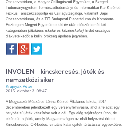
Obszervatórium, a Magyar Csillagászati Egyesület, a Szegedi
Tudományegyetem Természettudományi és Informatikai Kar Kísérleti
Fizikus Tanszékcsoportja és Csillagvizsgálója, valamint Bajai
Obszervatóriuma, és a TIT Budapesti Planetáriuma és Komárom-
Esztergom Megyei Egyesülete két év után először ismét két
kategóriában
(általános iskolai és középiskolai)
hirdet országos
diákvetélkedőt a kulini örökség ápolása jegyében.
Facebook
Google+
Twitter
INVOLEN - kincskeresés, játék és
nemzetközi siker
Krajnyák Péter
2015. október 3. 08:47
A Megyaszói Mészáros Lőrinc Körzeti Általános Iskola, 2014
decemberében jelentkezett egy versenyfelhívásra, ahol a feladat egy
helybázisú játék készítése volt a cél. Egy elég sajátságos úton, de
elkészült a játék, amely Magyarországon az első helyezést érte el.
Kincskeresős, QR-kódos, virtuális kalandjáték túrázással egybekötve.