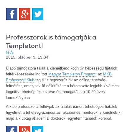
Facebook
Google+
Twitter
Professzorok is támogatják a
Templetont!
G.Á.
2015. október 9. 19:04
Újabb támogatóra talált a kiemelkedő kognitív képességű fiatalok
feltérképezésére indított
Magyar Templeton Program
: az
MKB
Professzori Klub
tagjai is népszerűsítik az online tehetség-
felmérést, amelynek fő célkitűzése a háromszáz legjobb kivételes
kognitív tehetség fejlesztése és támogatása a 10-29 éves
korosztályban.
A klub professzorai felhívják az általuk ismert tehetséges fiatalok
figyelmét a tehetség-azonosítási akcióra és mentorok is kerülnek ki
majd a klubtag akadémiai doktorok, egyetemi tanárok köréből.
Facebook
Google+
Twitter