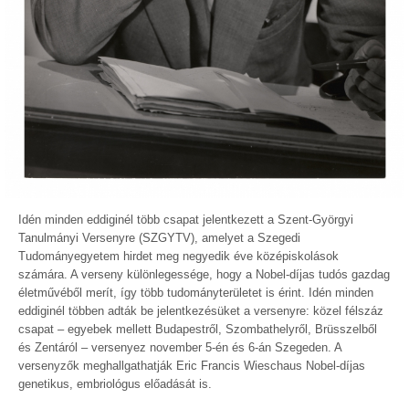
Idén minden eddiginél több csapat jelentkezett a Szent-Györgyi
Tanulmányi Versenyre (SZGYTV), amelyet a Szegedi
Tudományegyetem hirdet meg negyedik éve középiskolások
számára. A verseny különlegessége, hogy a Nobel-díjas tudós gazdag
életművéből merít, így több tudományterületet is érint. Idén minden
eddiginél többen adták be jelentkezésüket a versenyre: közel félszáz
csapat – egyebek mellett Budapestről, Szombathelyről, Brüsszelből
és Zentáról – versenyez november 5-én és 6-án Szegeden. A
versenyzők meghallgathatják Eric Francis Wieschaus Nobel-díjas
genetikus, embriológus előadását is.