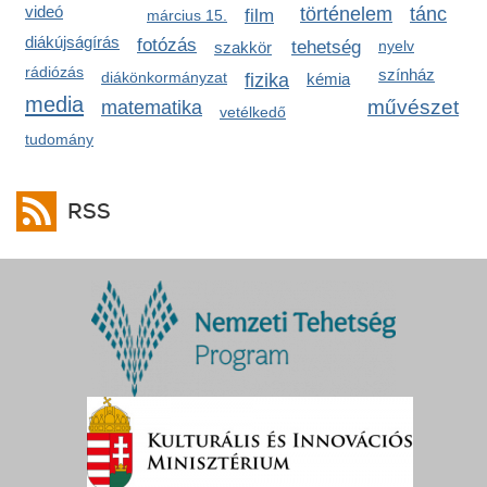
videó
történelem
tánc
film
március 15.
diákújságírás
fotózás
tehetség
nyelv
szakkör
rádiózás
színház
diákönkormányzat
fizika
kémia
media
művészet
matematika
vetélkedő
tudomány
RSS