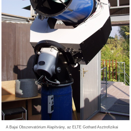
A Bajai Obszervatórium Alapítvány, az ELTE Gothard Asztrofizikai