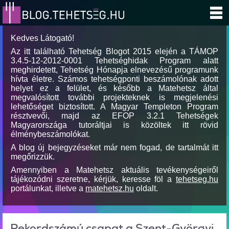
Kedves Látogató!
Az itt található Tehetség Blogot 2015 elején a TÁMOP
3.4.5-12-2012-0001 Tehetséghidak Program alatt
meghirdetett, Tehetség Hónapja elnevezésű programunk
hívta életre. Számos tehetségponti beszámolónak adott
helyet ez a felület, és később a Matehetsz által
megvalósított további projekteknek is megjelenési
lehetőséget biztosított. A Magyar Templeton Program
résztvevői, majd az EFOP 3.2.1 Tehetségek
Magyarországa tutoráltjai is közöltek itt rövid
élménybeszámolókat.
A blog új bejegyzéseket már nem fogad, de tartalmát itt
megőrizzük.
Amennyiben a Matehetsz aktuális tevékenységeiről
tájékozódni szeretne, kérjük, keresse föl a
tehetseg.hu
portálunkat, illetve a
matehetsz.hu
oldalt.
Rekordszámú csapat a Szent-Györgyi