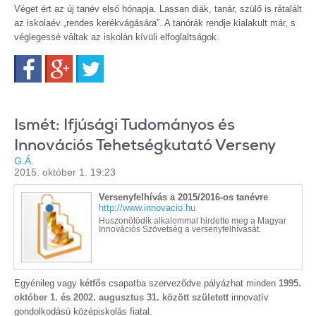
Véget ért az új tanév első hónapja. Lassan diák, tanár, szülő is rátalált
az iskolaév „rendes kerékvágására”. A tanórák rendje kialakult már, s
véglegessé váltak az iskolán kívüli elfoglaltságok.
Facebook
Google+
Twitter
Ismét: Ifjúsági Tudományos és
Innovációs Tehetségkutató Verseny
G.Á.
2015. október 1. 19:23
Versenyfelhívás a 2015/2016-os tanévre
http://www.innovacio.hu
Huszonötödik alkalommal hirdette meg a Magyar
Innovációs Szövetség a versenyfelhívását.
Egyénileg vagy
kétfős
csapatba szerveződve pályázhat minden
1995.
október 1. és 2002. augusztus 31. között
született
innovatív
gondolkodású középiskolás fiatal.