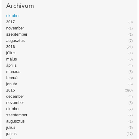
Archívum
október
2017
(9)
november
(1)
szeptember
(1)
augusztus
(7)
2016
(21)
július
(1)
május
(3)
április
(4)
március
(5)
február
(3)
január
(5)
2015
(393)
december
(4)
november
(5)
október
(7)
szeptember
(7)
augusztus
(1)
július
(6)
június
(17)