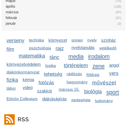
május
(75)
április
(138)
március
(97)
február
(57)
január
(2)
verseny
technika
környezet
ünnep
nyelv
színház
nyelvtanulás
pszichológia
rajz
vetélkedő
film
matematika
media
irodalom
tánc
környezetvédelem
történelem
zene
angol
logika
diákönkormányzat
vers
tehetség
rádiózás
földrajz
fizika
kémia
hagyomány
művészet
fotózás
videó
tábor
március 15.
szakkör
biológia
sport
Eötvös Collegium
diákújságírás
pedagógia
tudomány
RSS