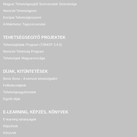
Magyar Tehetségsegítő Szervezetek Szövetsége
Nemzeti Tehetségpont
Európai Tehetségközpont
A Matehetsz Tagszervezetei
TEHETSÉGSEGÍTŐ
PROJEKTEK
Tehetséghidak Program (TÁMOP 3.4.5)
Nemzeti Tehetség Program
Tehetségek Magyarországa
DÍJAK, KITÜNTETÉSEK
Bonis Bona – A nemzet tehetségeiért
Felfedezettjeink
Tehetségnagykövetek
Egyéb díjak
E-LEARNING, KÉPZÉS, KÖNYVEK
E-learning tananyagok
Képzések
Könyvek