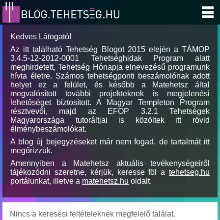
Kedves Látogató!
Az itt található Tehetség Blogot 2015 elején a TÁMOP
3.4.5-12-2012-0001 Tehetséghidak Program alatt
meghirdetett, Tehetség Hónapja elnevezésű programunk
hívta életre. Számos tehetségponti beszámolónak adott
helyet ez a felület, és később a Matehetsz által
megvalósított további projekteknek is megjelenési
lehetőséget biztosított. A Magyar Templeton Program
résztvevői, majd az EFOP 3.2.1 Tehetségek
Magyarországa tutoráltjai is közöltek itt rövid
élménybeszámolókat.
A blog új bejegyzéseket már nem fogad, de tartalmát itt
megőrizzük.
Amennyiben a Matehetsz aktuális tevékenységeiről
tájékozódni szeretne, kérjük, keresse föl a
tehetseg.hu
portálunkat, illetve a
matehetsz.hu
oldalt.
Nincs a keresési feltételeknek megfelelő találat.