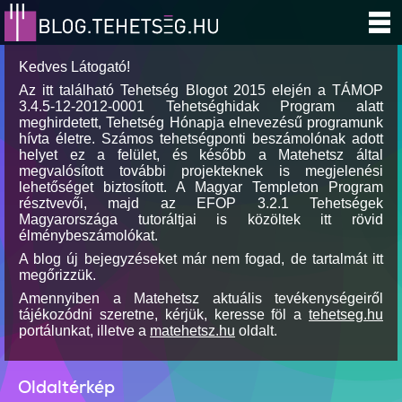
Kedves Látogató!
Az itt található Tehetség Blogot 2015 elején a TÁMOP
3.4.5-12-2012-0001 Tehetséghidak Program alatt
meghirdetett, Tehetség Hónapja elnevezésű programunk
hívta életre. Számos tehetségponti beszámolónak adott
helyet ez a felület, és később a Matehetsz által
megvalósított további projekteknek is megjelenési
lehetőséget biztosított. A Magyar Templeton Program
résztvevői, majd az EFOP 3.2.1 Tehetségek
Magyarországa tutoráltjai is közöltek itt rövid
élménybeszámolókat.
A blog új bejegyzéseket már nem fogad, de tartalmát itt
megőrizzük.
Amennyiben a Matehetsz aktuális tevékenységeiről
tájékozódni szeretne, kérjük, keresse föl a
tehetseg.hu
portálunkat, illetve a
matehetsz.hu
oldalt.
Oldaltérkép