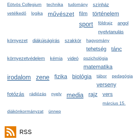
Eötvös Collegium
technika
tudomány
színház
vetélkedő
logika
művészet
film
történelem
sport
földrajz
angol
nyelvtanulás
környezet
diákújságírás
szakkör
hagyomány
tehetség
tánc
környezetvédelem
kémia
videó
pszichológia
matematika
irodalom
zene
fizika
biológia
tábor
pedagógia
verseny
fotózás
rádiózás
nyelv
media
rajz
vers
március 15.
diákönkormányzat
ünnep
RSS