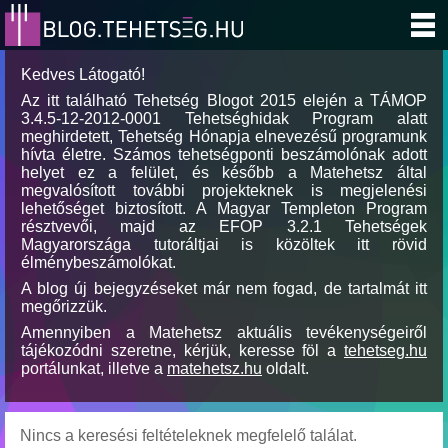
Kedves Látogató!
Az itt található Tehetség Blogot 2015 elején a TÁMOP
3.4.5-12-2012-0001 Tehetséghidak Program alatt
meghirdetett, Tehetség Hónapja elnevezésű programunk
hívta életre. Számos tehetségponti beszámolónak adott
helyet ez a felület, és később a Matehetsz által
megvalósított további projekteknek is megjelenési
lehetőséget biztosított. A Magyar Templeton Program
résztvevői, majd az EFOP 3.2.1 Tehetségek
Magyarországa tutoráltjai is közöltek itt rövid
élménybeszámolókat.
A blog új bejegyzéseket már nem fogad, de tartalmát itt
megőrizzük.
Amennyiben a Matehetsz aktuális tevékenységeiről
tájékozódni szeretne, kérjük, keresse föl a
tehetseg.hu
portálunkat, illetve a
matehetsz.hu
oldalt.
Nincs a keresési feltételeknek megfelelő találat.