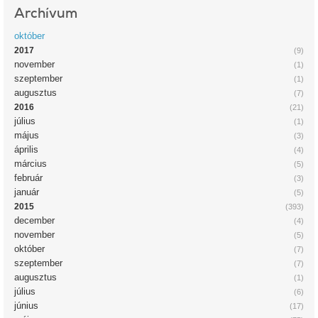
Archívum
október
2017
(9)
november
(1)
szeptember
(1)
augusztus
(7)
2016
(21)
július
(1)
május
(3)
április
(4)
március
(5)
február
(3)
január
(5)
2015
(393)
december
(4)
november
(5)
október
(7)
szeptember
(7)
augusztus
(1)
július
(6)
június
(17)