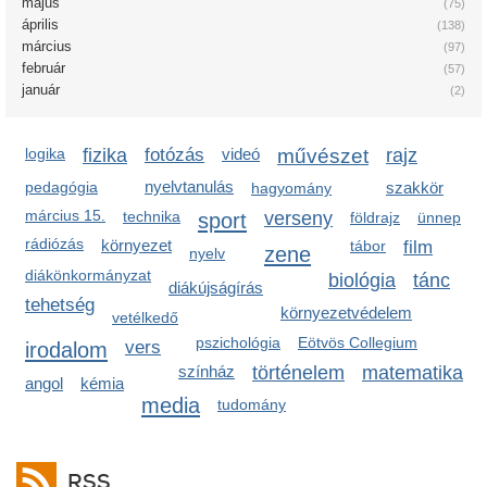
május
(75)
április
(138)
március
(97)
február
(57)
január
(2)
logika
fizika
fotózás
videó
művészet
rajz
nyelvtanulás
pedagógia
szakkör
hagyomány
március 15.
technika
sport
verseny
földrajz
ünnep
rádiózás
környezet
tábor
film
zene
nyelv
diákönkormányzat
biológia
tánc
diákújságírás
tehetség
környezetvédelem
vetélkedő
pszichológia
Eötvös Collegium
irodalom
vers
színház
történelem
matematika
angol
kémia
media
tudomány
RSS