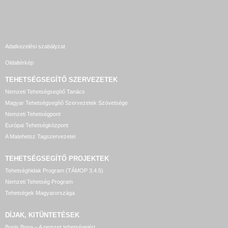
Adatkezelési szabályzat
Oldaltérkép
TEHETSÉGSEGÍTŐ SZERVEZETEK
Nemzeti Tehetségsegítő Tanács
Magyar Tehetségsegítő Szervezetek Szövetsége
Nemzeti Tehetségpont
Európai Tehetségközpont
A Matehetsz Tagszervezetei
TEHETSÉGSEGÍTŐ
PROJEKTEK
Tehetséghidak Program (TÁMOP 3.4.5)
Nemzeti Tehetség Program
Tehetségek Magyarországa
DÍJAK, KITÜNTETÉSEK
Bonis Bona – A nemzet tehetségeiért