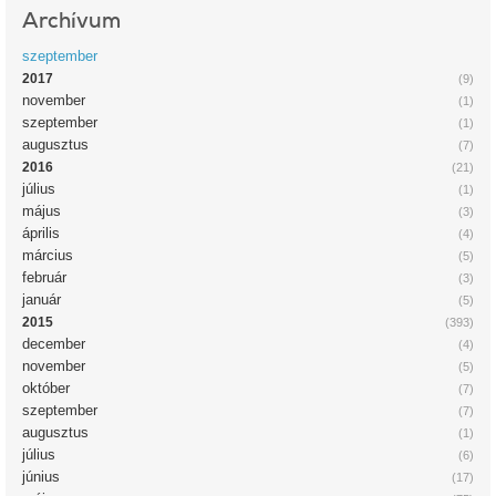
Archívum
szeptember
2017
(9)
november
(1)
szeptember
(1)
augusztus
(7)
2016
(21)
július
(1)
május
(3)
április
(4)
március
(5)
február
(3)
január
(5)
2015
(393)
december
(4)
november
(5)
október
(7)
szeptember
(7)
augusztus
(1)
július
(6)
június
(17)