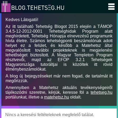
Kedves Látogató!
Az itt található Tehetség Blogot 2015 elején a TÁMOP
3.4.5-12-2012-0001 Tehetséghidak Program alatt
meghirdetett, Tehetség Hónapja elnevezésű programunk
hívta életre. Számos tehetségponti beszámolónak adott
helyet ez a felület, és később a Matehetsz által
megvalósított további projekteknek is megjelenési
lehetőséget biztosított. A Magyar Templeton Program
résztvevői, majd az EFOP 3.2.1 Tehetségek
Magyarországa tutoráltjai is közöltek itt rövid
élménybeszámolókat.
A blog új bejegyzéseket már nem fogad, de tartalmát itt
megőrizzük.
Amennyiben a Matehetsz aktuális tevékenységeiről
tájékozódni szeretne, kérjük, keresse föl a
tehetseg.hu
portálunkat, illetve a
matehetsz.hu
oldalt.
Nincs a keresési feltételeknek megfelelő találat.