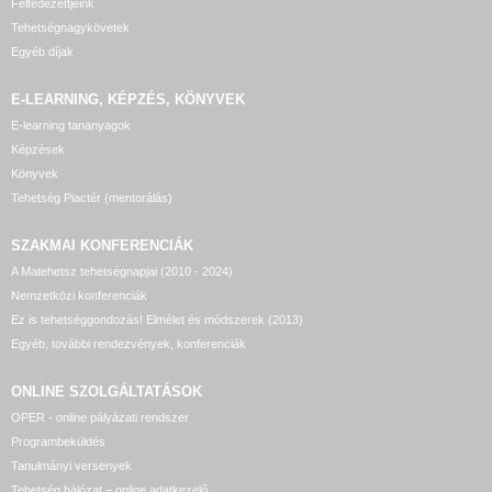
Felfedezettjeink
Tehetségnagykövetek
Egyéb díjak
E-LEARNING, KÉPZÉS, KÖNYVEK
E-learning tananyagok
Képzések
Könyvek
Tehetség Piactér (mentorálás)
SZAKMAI KONFERENCIÁK
A Matehetsz tehetségnapjai (2010 - 2024)
Nemzetközi konferenciák
Ez is tehetséggondozás! Elmélet és módszerek (2013)
Egyéb, további rendezvények, konferenciák
ONLINE SZOLGÁLTATÁSOK
OPER - online pályázati rendszer
Programbeküldés
Tanulmányi versenyek
Tehetség hálózat – online adatkezelő