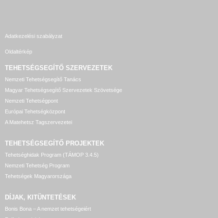
Adatkezelési szabályzat
Oldaltérkép
TEHETSÉGSEGÍTŐ SZERVEZETEK
Nemzeti Tehetségsegítő Tanács
Magyar Tehetségsegítő Szervezetek Szövetsége
Nemzeti Tehetségpont
Európai Tehetségközpont
A Matehetsz Tagszervezetei
TEHETSÉGSEGÍTŐ
PROJEKTEK
Tehetséghidak Program (TÁMOP 3.4.5)
Nemzeti Tehetség Program
Tehetségek Magyarországa
DÍJAK, KITÜNTETÉSEK
Bonis Bona – A nemzet tehetségeiért