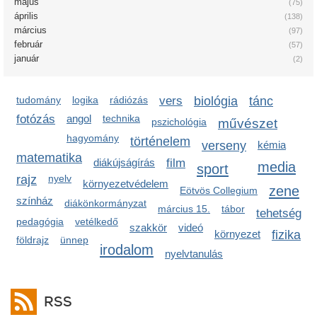
május
(75)
április
(138)
március
(97)
február
(57)
január
(2)
tudomány
logika
rádiózás
vers
biológia
tánc
fotózás
angol
technika
pszichológia
művészet
hagyomány
történelem
verseny
kémia
matematika
diákújságírás
film
media
sport
rajz
nyelv
környezetvédelem
zene
Eötvös Collegium
színház
diákönkormányzat
március 15.
tábor
tehetség
pedagógia
vetélkedő
szakkör
videó
környezet
fizika
földrajz
ünnep
irodalom
nyelvtanulás
RSS