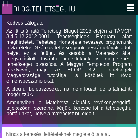
Kedves Látogató!
Az itt található Tehetség Blogot 2015 elején a TÁMOP
3.4.5-12-2012-0001 Tehetséghidak Program alatt
meghirdetett, Tehetség Hónapja elnevezésű programunk
hívta életre. Számos tehetségponti beszámolónak adott
helyet ez a felület, és később a Matehetsz által
megvalósított további projekteknek is megjelenési
lehetőséget biztosított. A Magyar Templeton Program
résztvevői, majd az EFOP 3.2.1 Tehetségek
Magyarországa tutoráltjai is közöltek itt rövid
élménybeszámolókat.
A blog új bejegyzéseket már nem fogad, de tartalmát itt
megőrizzük.
Amennyiben a Matehetsz aktuális tevékenységeiről
tájékozódni szeretne, kérjük, keresse föl a
tehetseg.hu
portálunkat, illetve a
matehetsz.hu
oldalt.
Nincs a keresési feltételeknek megfelelő találat.