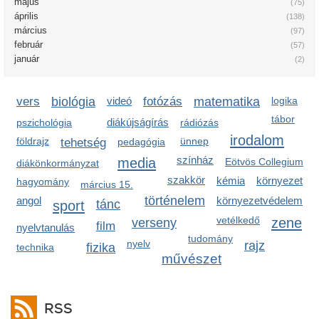
május
(75)
április
(138)
március
(97)
február
(57)
január
(2)
vers
biológia
videó
fotózás
matematika
logika
tábor
diákújságírás
pszichológia
rádiózás
irodalom
földrajz
ünnep
tehetség
pedagógia
színház
media
Eötvös Collegium
diákönkormányzat
szakkör
kémia
környezet
hagyomány
március 15.
történelem
angol
környezetvédelem
sport
tánc
vetélkedő
zene
verseny
film
nyelvtanulás
tudomány
nyelv
rajz
fizika
technika
művészet
RSS