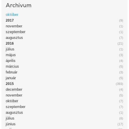
Archívum
október
2017
(9)
november
(1)
szeptember
(1)
augusztus
(7)
2016
(21)
július
(1)
május
(3)
április
(4)
március
(5)
február
(3)
január
(5)
2015
(393)
december
(4)
november
(5)
október
(7)
szeptember
(7)
augusztus
(1)
július
(6)
június
(17)