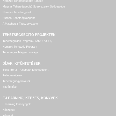
Nemzeti Tehetségsegítő Tanács
Magyar Tehetségsegítő Szervezetek Szövetsége
Nemzeti Tehetségpont
Európai Tehetségközpont
A Matehetsz Tagszervezetei
TEHETSÉGSEGÍTŐ
PROJEKTEK
Tehetséghidak Program (TÁMOP 3.4.5)
Nemzeti Tehetség Program
Tehetségek Magyarországa
DÍJAK, KITÜNTETÉSEK
Bonis Bona – A nemzet tehetségeiért
Felfedezettjeink
Tehetségnagykövetek
Egyéb díjak
E-LEARNING, KÉPZÉS, KÖNYVEK
E-learning tananyagok
Képzések
Könyvek