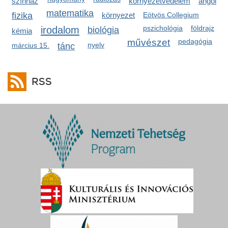
színház
környezetvédelem
angol
matematika
fizika
környezet
Eötvös Collegium
irodalom
pszichológia
földrajz
biológia
kémia
művészet
pedagógia
nyelv
március 15.
tánc
RSS