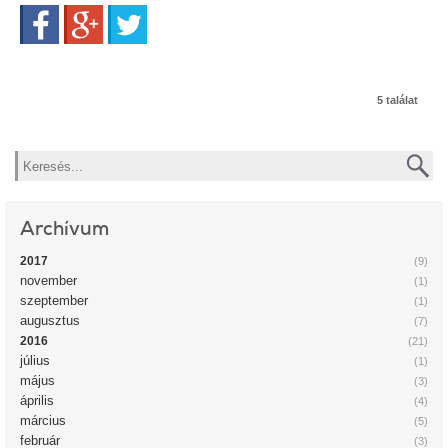
Facebook
Google+
Twitter
5 találat
Keresés
Archívum
2017
(9)
november
(1)
szeptember
(1)
augusztus
(7)
2016
(21)
július
(1)
május
(3)
április
(4)
március
(5)
február
(3)