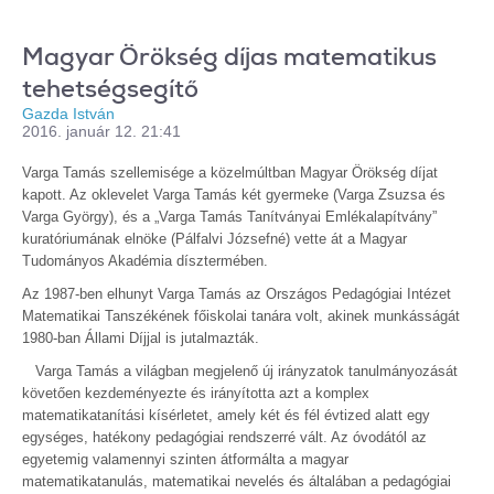
Magyar Örökség díjas matematikus
tehetségsegítő
Gazda István
2016. január 12. 21:41
Varga Tamás szellemisége a közelmúltban Magyar Örökség díjat
kapott. Az oklevelet Varga Tamás két gyermeke (Varga Zsuzsa és
Varga György), és a „Varga Tamás Tanítványai Emlékalapítvány”
kuratóriumának elnöke (Pálfalvi Józsefné) vette át a Magyar
Tudományos Akadémia dísztermében.
Az 1987-ben elhunyt Varga Tamás az Országos Pedagógiai Intézet
Matematikai Tanszékének főiskolai tanára volt, akinek munkásságát
1980-ban Állami Díjjal is jutalmazták.
Varga Tamás a világban megjelenő új irányzatok tanulmányozását
követően kezdeményezte és irányította azt a komplex
matematikatanítási kísérletet, amely két és fél évtized alatt egy
egységes, hatékony pedagógiai rendszerré vált. Az óvodától az
egyetemig valamennyi szinten átformálta a magyar
matematikatanulás, matematikai nevelés és általában a pedagógiai