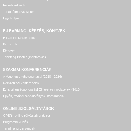
Felfedezettjeink
Tehetségnagykövetek
Egyéb díjak
E-LEARNING, KÉPZÉS, KÖNYVEK
E-learning tananyagok
Képzések
Könyvek
Tehetség Piactér (mentorálás)
SZAKMAI KONFERENCIÁK
A Matehetsz tehetségnapjai (2010 - 2024)
Nemzetközi konferenciák
Ez is tehetséggondozás! Elmélet és módszerek (2013)
Egyéb, további rendezvények, konferenciák
ONLINE SZOLGÁLTATÁSOK
OPER - online pályázati rendszer
Programbeküldés
Tanulmányi versenyek