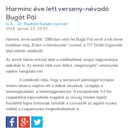
Harminc éve lett verseny-névadó
Bugát Pál
G.Á. - Dr. Radnóti Katalin nyomán
2016. január 13. 19:02
Harminc évvel ezelőtt, 1986-ban vette fel Bugát Pál nevét a két évvel
korábban még „Értem a természetet” címmel, a TIT Stúdió Egyesület
által indított vetélkedő.
Az elmúlt három évtized alatt a vetélkedőnek rangos hagyományai
alakultak ki. Az évente több ezer diákot „megmozgató” versenynek
sajátos hangulata van.
A vetélkedő célja, hogy a természet jelenségeit komplex
módon láttatva segítse elő a diákok tanulását, szolgálja a
tehetségkutatást, a tehetséggondozást. A középiskolák 3-3 fős
csapatokkal képviseltetik magukat az ország minden tájáról.
Kezdettől fogva fontosnak tartották a szervezők az egyéni munka
mellett a csapatmunka megkedveltetését is.
Facebook
Google+
Twitter