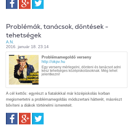
Problémák, tanácsok, döntések -
tehetségek
A.N.
2016. január 18. 23:14
Problémamegoldó verseny
http://okpv.hu
Egy verseny mérlegelni, dönteni és tanácsot adni
kész tehetséges középiskolásoknak. Még lehet
jelentkezni!
A cél kettős: egyrészt a fiatalokkal már középiskolás korban
megismertetni a problémamegoldás módszertani hátterét, másrészt
bővíteni a diákok történelmi ismereteit.
Facebook
Google+
Twitter