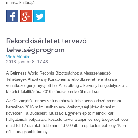
munka kultúráját.
Facebook
Google+
Twitter
Rekordkísérletet tervező
tehetségprogram
Vígh Mónika
2016. január 8. 17:48
A Guinness World Records Bizottsághoz a Messzehangzó
Tehetségek Alapítvány Kuratóriuma rekordkísérlet felállítására
vonatkozó igényt nyújtott be. A bizottság a kérvényt engedélyezte, a
kísérlet felállítására 2016 márciusban kerül majd sor.
Az Országjáró Természettudományok tehetséggondozó program
keretében 2016 márciusában egy jótékonysági játék árverést
követően, a Budapesti Műszaki Egyetem építő mérnöki kar
hallgatóinak pályázatra készülő tervei alapján és segítségükkel épül
majd fel 12 óra alatt több mint 13.000 db fa építőelemből egy 10 m-
nél is magasabb torony.