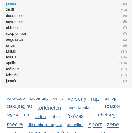
január
(5)
2015
(393)
december
(4)
november
(5)
október
(7)
szeptember
(7)
augusztus
(1)
július
(6)
június
(17)
május
(75)
április
(138)
március
(97)
február
(57)
január
(2)
vetélkedő
tudomány
vers
verseny
rajz
ünnep
diákújságírás
szakkör
történelem
nyelvtanulás
logika
film
tehetség
fotózás
videó
tábor
media
sport
zene
diákönkormányzat
technika
hagyomány
rádiózás