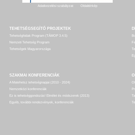
Adatkezelési szabályzat
Oldaltérkép
TEHETSÉGSEGÍTŐ
PROJEKTEK
D
Tehetséghidak Program (TÁMOP 3.4.5)
Bo
Nemzeti Tehetség Program
Fe
Tehetségek Magyarországa
T
Eg
SZAKMAI KONFERENCIÁK
O
A Matehetsz tehetségnapjai (2010 - 2024)
OP
Nemzetközi konferenciák
P
Ez is tehetséggondozás! Elmélet és módszerek (2013)
T
Egyéb, további rendezvények, konferenciák
Te