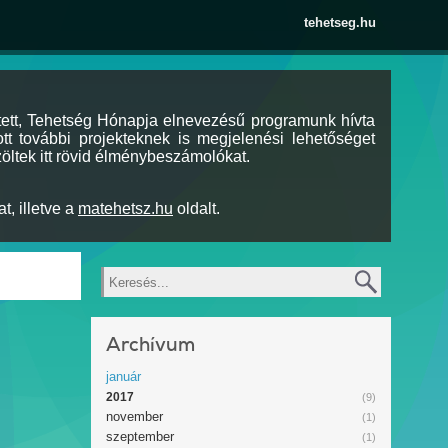
tehetseg.hu
tett, Tehetség Hónapja elnevezésű programunk hívta
tt további projekteknek is megjelenési lehetőséget
öltek itt rövid élménybeszámolókat.
t, illetve a
matehetsz.hu
oldalt.
Keresés
Archívum
január
2017
(9)
november
(1)
szeptember
(1)