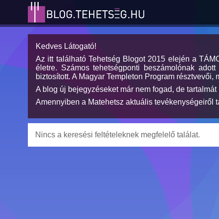
Kedves Látogató!
Az itt található Tehetség Blogot 2015 elején a TÁ
életre. Számos tehetségponti beszámolónak adott h
biztosított. A Magyar Templeton Program résztvevői, 
A blog új bejegyzéseket már nem fogad, de tartalmát 
Amennyiben a Matehetsz aktuális tevékenységeiről tá
Nincs a keresési feltételeknek megfelelő találat.