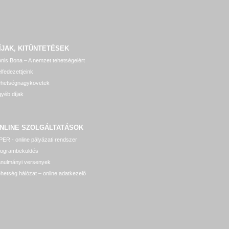
ÍJAK, KITÜNTETÉSEK
nis Bona – A nemzet tehetségeiért
lfedezettjeink
ehetségnagykövetek
yéb díjak
NLINE SZOLGÁLTATÁSOK
ER - online pályázati rendszer
rogrambeküldés
anulmányi versenyek
hetség hálózat – online adatkezelő