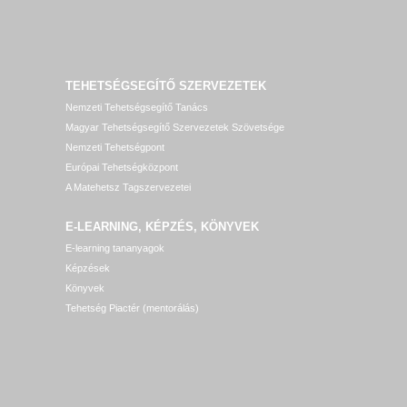
TEHETSÉGSEGÍTŐ SZERVEZETEK
Nemzeti Tehetségsegítő Tanács
Magyar Tehetségsegítő Szervezetek Szövetsége
Nemzeti Tehetségpont
Európai Tehetségközpont
A Matehetsz Tagszervezetei
E-LEARNING, KÉPZÉS, KÖNYVEK
E-learning tananyagok
Képzések
Könyvek
Tehetség Piactér (mentorálás)