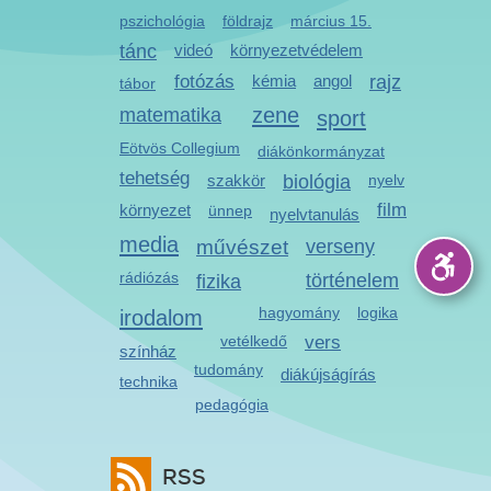
pszichológia
földrajz
március 15.
tánc
videó
környezetvédelem
fotózás
kémia
angol
rajz
tábor
zene
matematika
sport
Eötvös Collegium
diákönkormányzat
tehetség
szakkör
biológia
nyelv
film
környezet
ünnep
nyelvtanulás
media
művészet
verseny
rádiózás
történelem
fizika
hagyomány
logika
irodalom
vetélkedő
vers
színház
tudomány
diákújságírás
technika
pedagógia
RSS