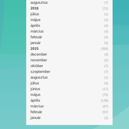
augusztus
(7)
2016
(21)
július
(1)
május
(3)
április
(4)
március
(5)
február
(3)
január
(5)
2015
(393)
december
(4)
november
(5)
október
(7)
szeptember
(7)
augusztus
(1)
július
(6)
június
(17)
május
(75)
április
(138)
március
(97)
február
(57)
január
(2)