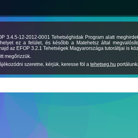
MOP 3.4.5-12-2012-0001 Tehetséghidak Program alatt meghirde
elyet ez a felület, és később a Matehetsz által megvalósíto
majd az EFOP 3.2.1 Tehetségek Magyarországa tutoráltjai is köz
itt megőrizzük.
jékozódni szeretne, kérjük, keresse föl a
tehetseg.hu
portálunka