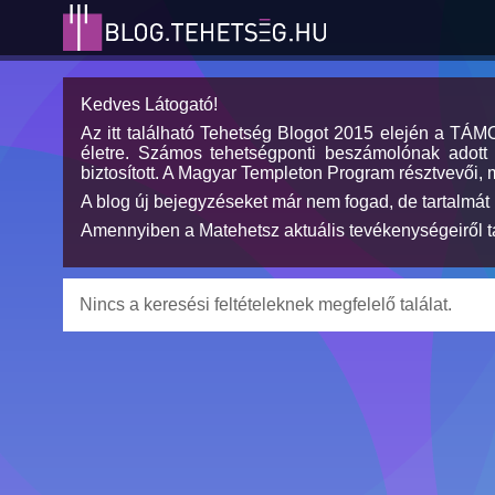
Kedves Látogató!
Az itt található Tehetség Blogot 2015 elején a TÁ
életre. Számos tehetségponti beszámolónak adott h
biztosított. A Magyar Templeton Program résztvevői, 
A blog új bejegyzéseket már nem fogad, de tartalmát 
Amennyiben a Matehetsz aktuális tevékenységeiről tá
Nincs a keresési feltételeknek megfelelő találat.