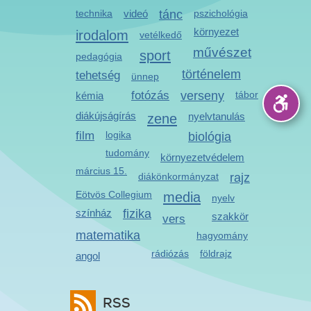
technika
videó
tánc
pszichológia
környezet
irodalom
vetélkedő
művészet
sport
pedagógia
történelem
tehetség
ünnep
fotózás
verseny
tábor
kémia
diákújságírás
zene
nyelvtanulás
film
logika
biológia
tudomány
környezetvédelem
március 15.
diákönkormányzat
rajz
Eötvös Collegium
media
nyelv
színház
fizika
szakkör
vers
matematika
hagyomány
rádiózás
földrajz
angol
RSS