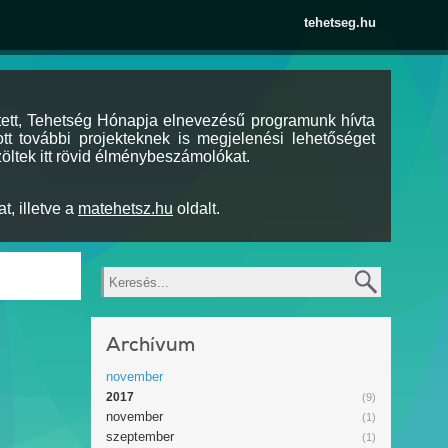
tehetseg.hu
tett, Tehetség Hónapja elnevezésű programunk hívta
tt további projekteknek is megjelenési lehetőséget
öltek itt rövid élménybeszámolókat.
t, illetve a
matehetsz.hu
oldalt.
Keresés
Archívum
november
2017
(9)
november
(1)
szeptember
(1)