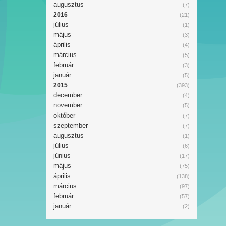
augusztus
(7)
2016
(21)
július
(1)
május
(3)
április
(4)
március
(5)
február
(3)
január
(5)
2015
(393)
december
(4)
november
(5)
október
(7)
szeptember
(7)
augusztus
(1)
július
(6)
június
(17)
május
(75)
április
(138)
március
(97)
február
(57)
január
(2)