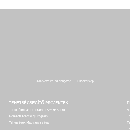
Adatkezelési szabályzat
Oldaltérkép
TEHETSÉGSEGÍTŐ
PROJEKTEK
D
Tehetséghidak Program (TÁMOP 3.4.5)
Bo
Nemzeti Tehetség Program
Fe
Tehetségek Magyarországa
T
Eg