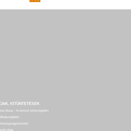
ÍJAK, KITÜNTETÉSEK
nis Bona – A nemzet tehetségeiért
lfedezettjeink
ehetségnagykövetek
yéb díjak