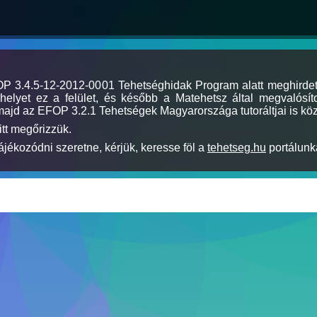
MOP 3.4.5-12-2012-0001 Tehetséghidak Program alatt meghirde
elyet ez a felület, és később a Matehetsz által megvalósíto
majd az EFOP 3.2.1 Tehetségek Magyarországa tutoráltjai is köz
itt megőrizzük.
jékozódni szeretne, kérjük, keresse föl a
tehetseg.hu
portálunka