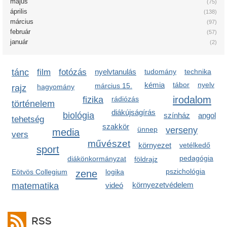
május
(75)
április
(138)
március
(97)
február
(57)
január
(2)
tánc
film
fotózás
nyelvtanulás
tudomány
technika
kémia
tábor
nyelv
március 15.
hagyomány
rajz
irodalom
fizika
rádiózás
történelem
diákújságírás
biológia
színház
angol
tehetség
szakkör
ünnep
verseny
media
vers
művészet
környezet
vetélkedő
sport
pedagógia
diákönkormányzat
földrajz
pszichológia
Eötvös Collegium
zene
logika
környezetvédelem
matematika
videó
RSS