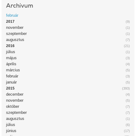
Archívum
február
2017
(9)
november
(1)
szeptember
(1)
augusztus
(7)
2016
(21)
július
(1)
május
(3)
április
(4)
március
(5)
február
(3)
január
(5)
2015
(393)
december
(4)
november
(5)
október
(7)
szeptember
(7)
augusztus
(1)
július
(6)
június
(17)