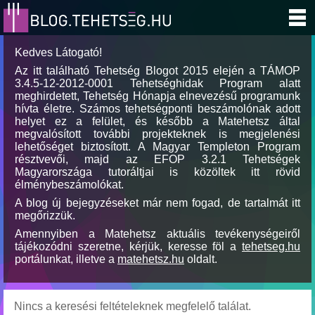
Kedves Látogató!
Az itt található Tehetség Blogot 2015 elején a TÁMOP
3.4.5-12-2012-0001 Tehetséghidak Program alatt
meghirdetett, Tehetség Hónapja elnevezésű programunk
hívta életre. Számos tehetségponti beszámolónak adott
helyet ez a felület, és később a Matehetsz által
megvalósított további projekteknek is megjelenési
lehetőséget biztosított. A Magyar Templeton Program
résztvevői, majd az EFOP 3.2.1 Tehetségek
Magyarországa tutoráltjai is közöltek itt rövid
élménybeszámolókat.
A blog új bejegyzéseket már nem fogad, de tartalmát itt
megőrizzük.
Amennyiben a Matehetsz aktuális tevékenységeiről
tájékozódni szeretne, kérjük, keresse föl a
tehetseg.hu
portálunkat, illetve a
matehetsz.hu
oldalt.
Nincs a keresési feltételeknek megfelelő találat.