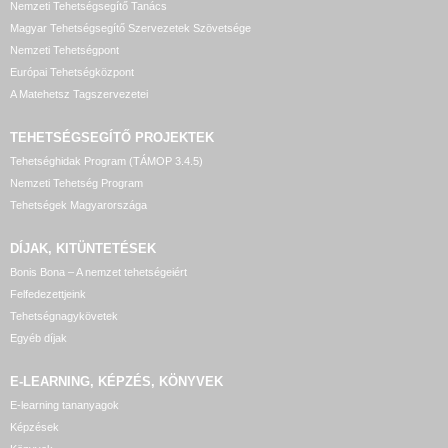
Nemzeti Tehetségsegítő Tanács
Magyar Tehetségsegítő Szervezetek Szövetsége
Nemzeti Tehetségpont
Európai Tehetségközpont
A Matehetsz Tagszervezetei
TEHETSÉGSEGÍTŐ
PROJEKTEK
Tehetséghidak Program (TÁMOP 3.4.5)
Nemzeti Tehetség Program
Tehetségek Magyarországa
DÍJAK, KITÜNTETÉSEK
Bonis Bona – A nemzet tehetségeiért
Felfedezettjeink
Tehetségnagykövetek
Egyéb díjak
E-LEARNING, KÉPZÉS, KÖNYVEK
E-learning tananyagok
Képzések