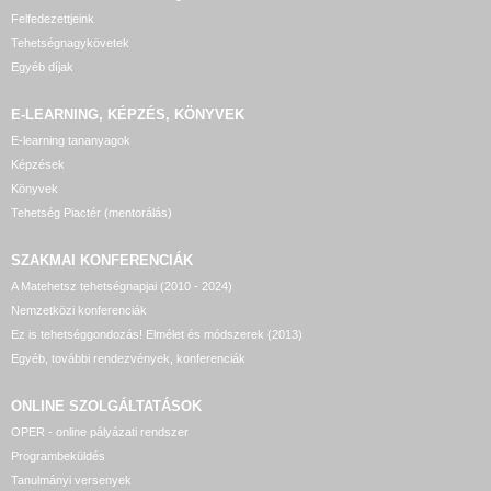
Felfedezettjeink
Tehetségnagykövetek
Egyéb díjak
E-LEARNING, KÉPZÉS, KÖNYVEK
E-learning tananyagok
Képzések
Könyvek
Tehetség Piactér (mentorálás)
SZAKMAI KONFERENCIÁK
A Matehetsz tehetségnapjai (2010 - 2024)
Nemzetközi konferenciák
Ez is tehetséggondozás! Elmélet és módszerek (2013)
Egyéb, további rendezvények, konferenciák
ONLINE SZOLGÁLTATÁSOK
OPER - online pályázati rendszer
Programbeküldés
Tanulmányi versenyek