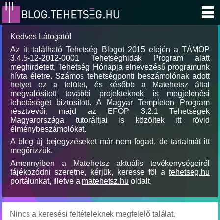
Kedves Látogató!
Az itt található Tehetség Blogot 2015 elején a TÁMOP
3.4.5-12-2012-0001 Tehetséghidak Program alatt
meghirdetett, Tehetség Hónapja elnevezésű programunk
hívta életre. Számos tehetségponti beszámolónak adott
helyet ez a felület, és később a Matehetsz által
megvalósított további projekteknek is megjelenési
lehetőséget biztosított. A Magyar Templeton Program
résztvevői, majd az EFOP 3.2.1 Tehetségek
Magyarországa tutoráltjai is közöltek itt rövid
élménybeszámolókat.
A blog új bejegyzéseket már nem fogad, de tartalmát itt
megőrizzük.
Amennyiben a Matehetsz aktuális tevékenységeiről
tájékozódni szeretne, kérjük, keresse föl a
tehetseg.hu
portálunkat, illetve a
matehetsz.hu
oldalt.
Nincs a keresési feltételeknek megfelelő találat.