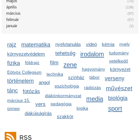
május
(75)
április
(138)
március
(97)
február
(57)
január
(2)
rajz
matematika
nyelvtanulás
videó
kémia
nyelv
tehetség
irodalom
tudomány
környezetvédelem
vetélkedő
film
fizika
földrajz
zene
hagyomány
környezet
Eötvös Collegium
technika
színház
tábor
verseny
történelem
angol
pszichológia
rádiózás
művészet
tánc
fotózás
diákönkormányzat
media
biológia
március 15.
vers
pedagógia
sport
logika
ünnep
diákújságírás
szakkör
RSS