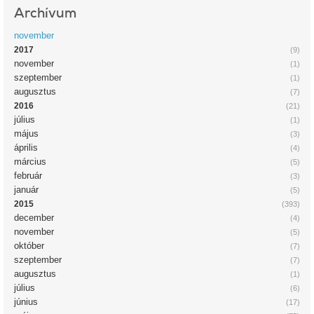
Archívum
november
2017
(9)
november
(1)
szeptember
(1)
augusztus
(7)
2016
(21)
július
(1)
május
(3)
április
(4)
március
(5)
február
(3)
január
(5)
2015
(393)
december
(4)
november
(5)
október
(7)
szeptember
(7)
augusztus
(1)
július
(6)
június
(17)