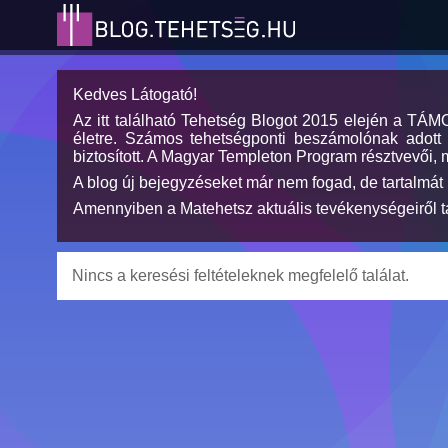
Kedves Látogató!
Az itt található Tehetség Blogot 2015 elején a TÁ
életre. Számos tehetségponti beszámolónak adott h
biztosított. A Magyar Templeton Program résztvevői, 
A blog új bejegyzéseket már nem fogad, de tartalmát 
Amennyiben a Matehetsz aktuális tevékenységeiről tá
Nincs a keresési feltételeknek megfelelő találat.