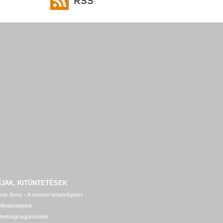
RSS
ÍJAK, KITÜNTETÉSEK
nis Bona – A nemzet tehetségeiért
lfedezettjeink
ehetségnagykövetek