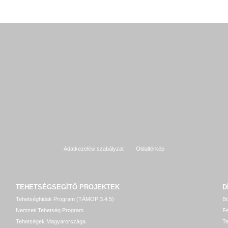
Adatkezelési szabályzat
Oldaltérkép
TEHETSÉGSEGÍTŐ
PROJEKTEK
D
Tehetséghidak Program (TÁMOP 3.4.5)
Bo
Nemzeti Tehetség Program
Fe
Tehetségek Magyarországa
T