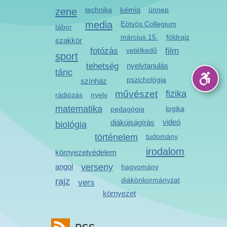
zene
technika
kémia
ünnep
media
Eötvös Collegium
tábor
március 15.
földrajz
szakkör
fotózás
vetélkedő
film
sport
tehetség
nyelvtanulás
tánc
pszichológia
színház
művészet
fizika
rádiózás
nyelv
matematika
logika
pedagógia
videó
diákújságírás
biológia
történelem
tudomány
irodalom
környezetvédelem
angol
verseny
hagyomány
diákönkormányzat
rajz
vers
környezet