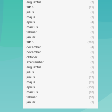
augusztus
(7)
2016
(21)
július
(1)
május
(3)
április
(4)
március
(5)
február
(3)
január
(5)
2015
(393)
december
(4)
november
(5)
október
(7)
szeptember
(7)
augusztus
(1)
július
(6)
június
(17)
május
(75)
április
(138)
március
(97)
február
(57)
január
(2)