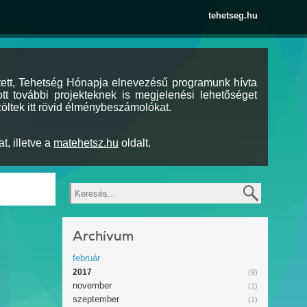
tehetseg.hu
tett, Tehetség Hónapja elnevezésű programunk hívta
tt további projekteknek is megjelenési lehetőséget
öltek itt rövid élménybeszámolókat.
t, illetve a
matehetsz.hu
oldalt.
Keresés
Archívum
február
2017
(9)
november
(1)
szeptember
(1)