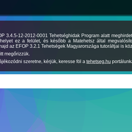
MOP 3.4.5-12-2012-0001 Tehetséghidak Program alatt meghirde
elyet ez a felület, és később a Matehetsz által megvalósíto
majd az EFOP 3.2.1 Tehetségek Magyarországa tutoráltjai is köz
itt megőrizzük.
jékozódni szeretne, kérjük, keresse föl a
tehetseg.hu
portálunka