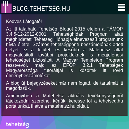
Kedves Látogató!
Az itt található Tehetség Blogot 2015 elején a TÁMOP
3.4.5-12-2012-0001 Tehetséghidak Program alatt
meghirdetett, Tehetség Hónapja elnevezésű programunk
hívta életre. Számos tehetségponti beszámolónak adott
helyet ez a felület, és később a Matehetsz által
megvalósított további projekteknek is megjelenési
lehetőséget biztosított. A Magyar Templeton Program
résztvevői, majd az EFOP 3.2.1 Tehetségek
Magyarországa tutoráltjai is közöltek itt rövid
élménybeszámolókat.
A blog új bejegyzéseket már nem fogad, de tartalmát itt
megőrizzük.
Amennyiben a Matehetsz aktuális tevékenységeiről
tájékozódni szeretne, kérjük, keresse föl a
tehetseg.hu
portálunkat, illetve a
matehetsz.hu
oldalt.
tehetség