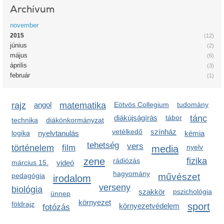
Archívum
november
2015
(12)
június
(2)
május
(6)
április
(3)
február
(1)
rajz
angol
matematika
Eötvös Collegium
tudomány
diákújságírás
tábor
tánc
technika
diákönkormányzat
vetélkedő
színház
logika
nyelvtanulás
kémia
tehetség
vers
történelem
film
media
nyelv
zene
fizika
rádiózás
március 15.
videó
hagyomány
pedagógia
művészet
irodalom
verseny
biológia
szakkör
pszichológia
ünnep
környezet
földrajz
sport
környezetvédelem
fotózás