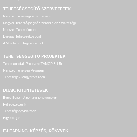
TEHETSÉGSEGÍTŐ SZERVEZETEK
Nemzeti Tehetségsegítő Tanács
Magyar Tehetségsegítő Szervezetek Szövetsége
Nemzeti Tehetségpont
Európai Tehetségközpont
A Matehetsz Tagszervezetei
TEHETSÉGSEGÍTŐ
PROJEKTEK
Tehetséghidak Program (TÁMOP 3.4.5)
Nemzeti Tehetség Program
Tehetségek Magyarországa
DÍJAK, KITÜNTETÉSEK
Bonis Bona – A nemzet tehetségeiért
Felfedezettjeink
Tehetségnagykövetek
Egyéb díjak
E-LEARNING, KÉPZÉS, KÖNYVEK