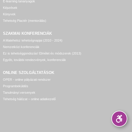
E-learning tananyagok
Képzések
Könyvek
Tehetség Piactér (mentorálás)
SZAKMAI KONFERENCIÁK
A Matehetsz tehetségnapjai (2010 - 2024)
Nemzetközi konferenciák
Ez is tehetséggondozás! Elmélet és módszerek (2013)
Egyéb, további rendezvények, konferenciák
ONLINE SZOLGÁLTATÁSOK
OPER - online pályázati rendszer
Programbeküldés
Tanulmányi versenyek
Tehetség hálózat – online adatkezelő