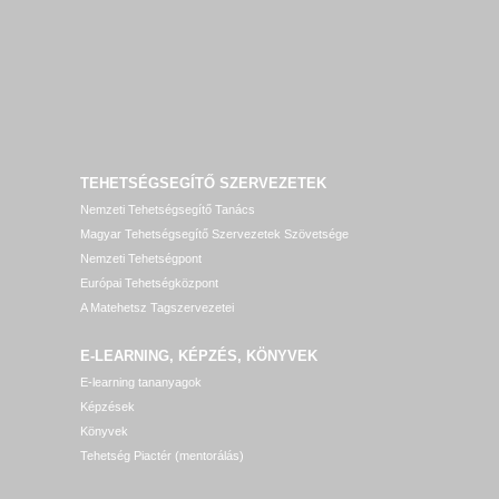
TEHETSÉGSEGÍTŐ SZERVEZETEK
Nemzeti Tehetségsegítő Tanács
Magyar Tehetségsegítő Szervezetek Szövetsége
Nemzeti Tehetségpont
Európai Tehetségközpont
A Matehetsz Tagszervezetei
E-LEARNING, KÉPZÉS, KÖNYVEK
E-learning tananyagok
Képzések
Könyvek
Tehetség Piactér (mentorálás)