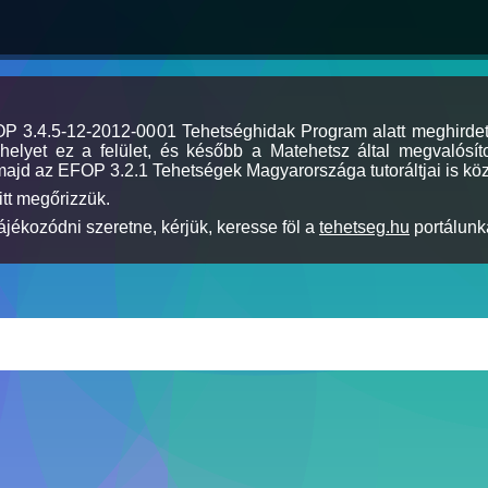
MOP 3.4.5-12-2012-0001 Tehetséghidak Program alatt meghirde
elyet ez a felület, és később a Matehetsz által megvalósíto
majd az EFOP 3.2.1 Tehetségek Magyarországa tutoráltjai is köz
itt megőrizzük.
jékozódni szeretne, kérjük, keresse föl a
tehetseg.hu
portálunka