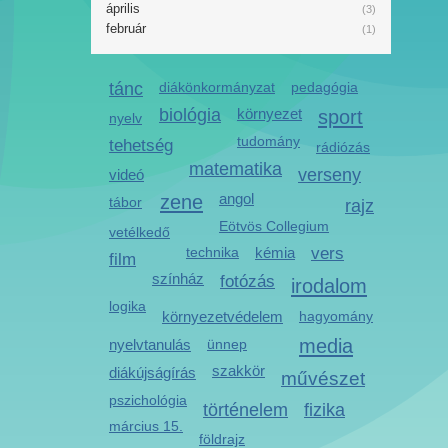
április
(3)
február
(1)
tánc
diákönkormányzat
pedagógia
biológia
környezet
sport
nyelv
tudomány
tehetség
rádiózás
matematika
verseny
videó
zene
angol
tábor
rajz
Eötvös Collegium
vetélkedő
technika
kémia
vers
film
színház
fotózás
irodalom
logika
környezetvédelem
hagyomány
media
nyelvtanulás
ünnep
szakkör
diákújságírás
művészet
pszichológia
történelem
fizika
március 15.
földrajz