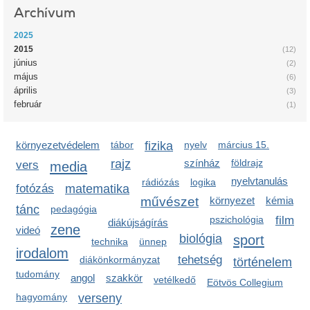
Archívum
2025
2015
(12)
június
(2)
május
(6)
április
(3)
február
(1)
környezetvédelem
tábor
fizika
nyelv
március 15.
rajz
színház
földrajz
vers
media
nyelvtanulás
rádiózás
logika
fotózás
matematika
művészet
környezet
kémia
tánc
pedagógia
pszichológia
film
diákújságírás
zene
videó
biológia
sport
technika
ünnep
irodalom
tehetség
diákönkormányzat
történelem
tudomány
angol
szakkör
vetélkedő
Eötvös Collegium
hagyomány
verseny