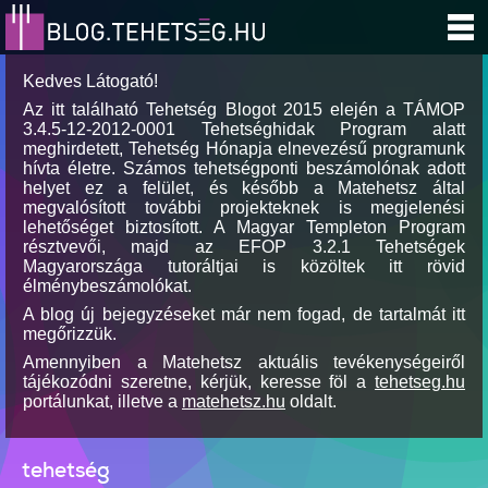
Kedves Látogató!
Az itt található Tehetség Blogot 2015 elején a TÁMOP
3.4.5-12-2012-0001 Tehetséghidak Program alatt
meghirdetett, Tehetség Hónapja elnevezésű programunk
hívta életre. Számos tehetségponti beszámolónak adott
helyet ez a felület, és később a Matehetsz által
megvalósított további projekteknek is megjelenési
lehetőséget biztosított. A Magyar Templeton Program
résztvevői, majd az EFOP 3.2.1 Tehetségek
Magyarországa tutoráltjai is közöltek itt rövid
élménybeszámolókat.
A blog új bejegyzéseket már nem fogad, de tartalmát itt
megőrizzük.
Amennyiben a Matehetsz aktuális tevékenységeiről
tájékozódni szeretne, kérjük, keresse föl a
tehetseg.hu
portálunkat, illetve a
matehetsz.hu
oldalt.
tehetség