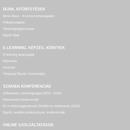
DÍJAK, KITÜNTETÉSEK
Bonis Bona – A nemzet tehetségeiért
Felfedezettjeink
Tehetségnagykövetek
Egyéb díjak
E-LEARNING, KÉPZÉS, KÖNYVEK
E-learning tananyagok
Képzések
Könyvek
Tehetség Piactér (mentorálás)
SZAKMAI KONFERENCIÁK
A Matehetsz tehetségnapjai (2010 - 2024)
Nemzetközi konferenciák
Ez is tehetséggondozás! Elmélet és módszerek (2013)
Egyéb, további rendezvények, konferenciák
ONLINE SZOLGÁLTATÁSOK