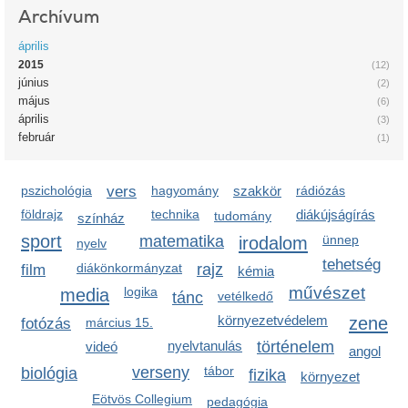
Archívum
április
2015
(12)
június
(2)
május
(6)
április
(3)
február
(1)
pszichológia
vers
hagyomány
szakkör
rádiózás
földrajz
technika
diákújságírás
tudomány
színház
sport
matematika
irodalom
ünnep
nyelv
tehetség
diákönkormányzat
rajz
film
kémia
művészet
media
logika
tánc
vetélkedő
környezetvédelem
zene
fotózás
március 15.
nyelvtanulás
történelem
videó
angol
verseny
tábor
biológia
fizika
környezet
Eötvös Collegium
pedagógia