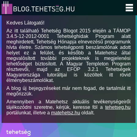
Kedves Látogató!
Az itt található Tehetség Blogot 2015 elején a TÁMOP
3.4.5-12-2012-0001 Tehetséghidak Program alatt
meghirdetett, Tehetség Hónapja elnevezésű programunk
hívta életre. Számos tehetségponti beszámolónak adott
helyet ez a felület, és később a Matehetsz által
megvalósított további projekteknek is megjelenési
lehetőséget biztosított. A Magyar Templeton Program
résztvevői, majd az EFOP 3.2.1 Tehetségek
Magyarországa tutoráltjai is közöltek itt rövid
élménybeszámolókat.
A blog új bejegyzéseket már nem fogad, de tartalmát itt
megőrizzük.
Amennyiben a Matehetsz aktuális tevékenységeiről
tájékozódni szeretne, kérjük, keresse föl a
tehetseg.hu
portálunkat, illetve a
matehetsz.hu
oldalt.
tehetség