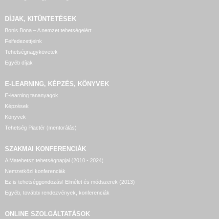
DÍJAK, KITÜNTETÉSEK
Bonis Bona – A nemzet tehetségeiért
Felfedezettjeink
Tehetségnagykövetek
Egyéb díjak
E-LEARNING, KÉPZÉS, KÖNYVEK
E-learning tananyagok
Képzések
Könyvek
Tehetség Piactér (mentorálás)
SZAKMAI KONFERENCIÁK
A Matehetsz tehetségnapjai (2010 - 2024)
Nemzetközi konferenciák
Ez is tehetséggondozás! Elmélet és módszerek (2013)
Egyéb, további rendezvények, konferenciák
ONLINE SZOLGÁLTATÁSOK