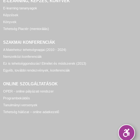
E-LEARNING, KÉPZÉS, KÖNYVEK
E-learning tananyagok
Képzések
Könyvek
Tehetség Piactér (mentorálás)
SZAKMAI KONFERENCIÁK
A Matehetsz tehetségnapjai (2010 - 2024)
Nemzetközi konferenciák
Ez is tehetséggondozás! Elmélet és módszerek (2013)
Egyéb, további rendezvények, konferenciák
ONLINE SZOLGÁLTATÁSOK
OPER - online pályázati rendszer
Programbeküldés
Tanulmányi versenyek
Tehetség hálózat – online adatkezelő