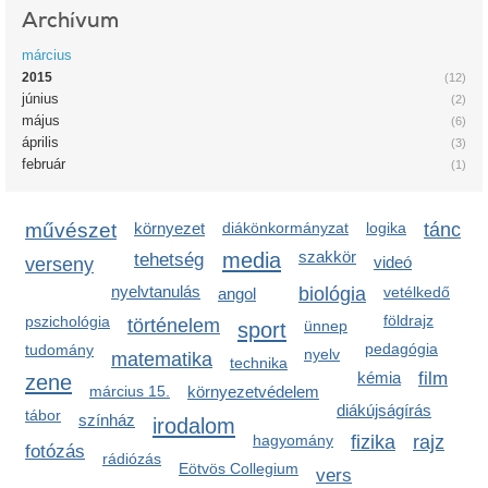
Archívum
március
2015
(12)
június
(2)
május
(6)
április
(3)
február
(1)
művészet
környezet
diákönkormányzat
logika
tánc
media
szakkör
tehetség
videó
verseny
nyelvtanulás
biológia
vetélkedő
angol
földrajz
pszichológia
történelem
sport
ünnep
pedagógia
tudomány
nyelv
matematika
technika
kémia
film
zene
március 15.
környezetvédelem
diákújságírás
tábor
színház
irodalom
hagyomány
fizika
rajz
fotózás
rádiózás
Eötvös Collegium
vers