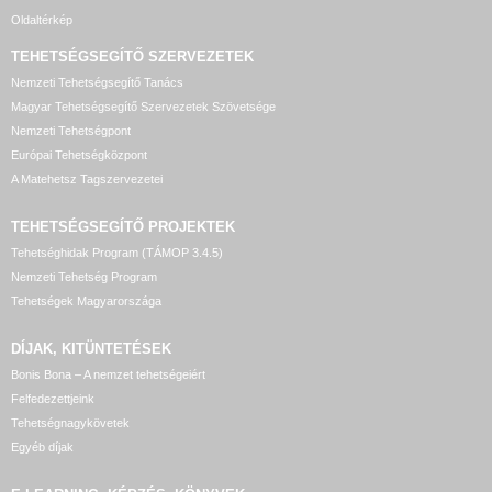
Oldaltérkép
TEHETSÉGSEGÍTŐ SZERVEZETEK
Nemzeti Tehetségsegítő Tanács
Magyar Tehetségsegítő Szervezetek Szövetsége
Nemzeti Tehetségpont
Európai Tehetségközpont
A Matehetsz Tagszervezetei
TEHETSÉGSEGÍTŐ
PROJEKTEK
Tehetséghidak Program (TÁMOP 3.4.5)
Nemzeti Tehetség Program
Tehetségek Magyarországa
DÍJAK, KITÜNTETÉSEK
Bonis Bona – A nemzet tehetségeiért
Felfedezettjeink
Tehetségnagykövetek
Egyéb díjak