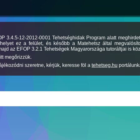
MOP 3.4.5-12-2012-0001 Tehetséghidak Program alatt meghirde
elyet ez a felület, és később a Matehetsz által megvalósíto
majd az EFOP 3.2.1 Tehetségek Magyarországa tutoráltjai is köz
itt megőrizzük.
jékozódni szeretne, kérjük, keresse föl a
tehetseg.hu
portálunka