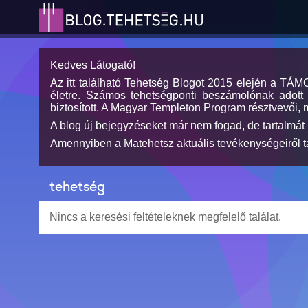
Kedves Látogató!
Az itt található Tehetség Blogot 2015 elején a TÁ
életre. Számos tehetségponti beszámolónak adott h
biztosított. A Magyar Templeton Program résztvevői, 
A blog új bejegyzéseket már nem fogad, de tartalmát 
Amennyiben a Matehetsz aktuális tevékenységeiről tá
tehetség
Nincs a keresési feltételeknek megfelelő találat.