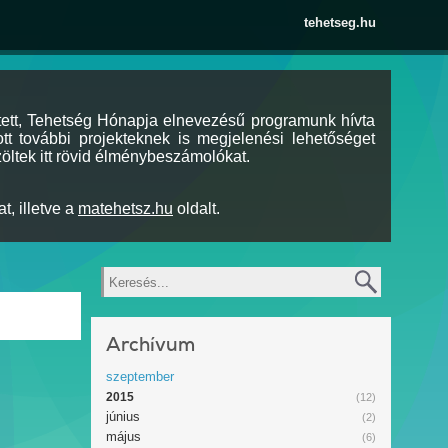
tehetseg.hu
tett, Tehetség Hónapja elnevezésű programunk hívta
tt további projekteknek is megjelenési lehetőséget
öltek itt rövid élménybeszámolókat.
t, illetve a
matehetsz.hu
oldalt.
Keresés
Archívum
szeptember
2015
(12)
június
(2)
május
(6)