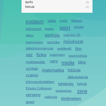
április
(3)
február
(1)
irodalom
videó
nyelv
földrajz
sport
ünnep
környezet
logika
biológia
március 15.
tábor
művészet
hagyomány
technika
diákönkormányzat
vetélkedő
film
rajz
fizika
tudomány
pszichológia
vers
nyelvtanulás
media
tánc
színház
matematika
fotózás
szakkör
diákújságírás
környezetvédelem
tehetség
kémia
Eötvös Collegium
zene
pedagógia
verseny
rádiózás
történelem
angol