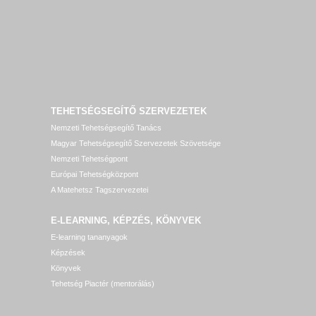
TEHETSÉGSEGÍTŐ SZERVEZETEK
Nemzeti Tehetségsegítő Tanács
Magyar Tehetségsegítő Szervezetek Szövetsége
Nemzeti Tehetségpont
Európai Tehetségközpont
A Matehetsz Tagszervezetei
E-LEARNING, KÉPZÉS, KÖNYVEK
E-learning tananyagok
Képzések
Könyvek
Tehetség Piactér (mentorálás)