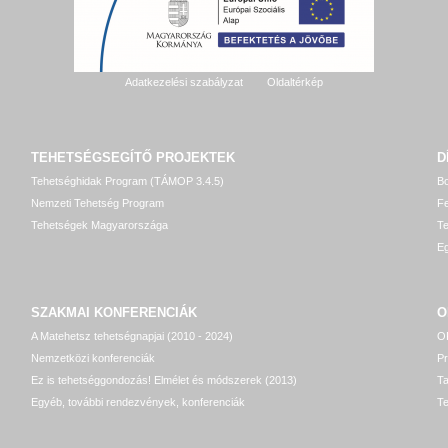
Adatkezelési szabályzat
Oldaltérkép
TEHETSÉGSEGÍTŐ
PROJEKTEK
D
Tehetséghidak Program (TÁMOP 3.4.5)
Bo
Nemzeti Tehetség Program
Fe
Tehetségek Magyarországa
T
Eg
SZAKMAI KONFERENCIÁK
O
A Matehetsz tehetségnapjai (2010 - 2024)
OP
Nemzetközi konferenciák
P
Ez is tehetséggondozás! Elmélet és módszerek (2013)
T
Egyéb, további rendezvények, konferenciák
Te