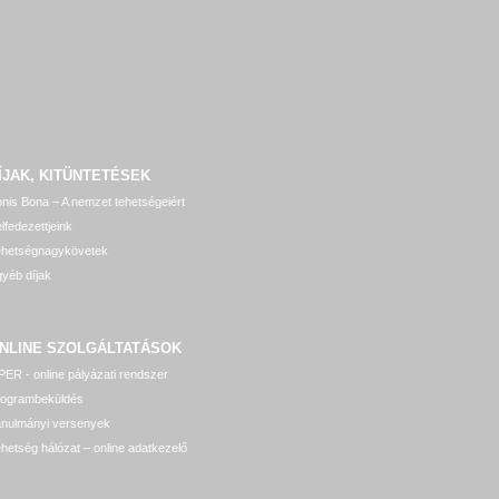
ÍJAK, KITÜNTETÉSEK
nis Bona – A nemzet tehetségeiért
lfedezettjeink
ehetségnagykövetek
yéb díjak
NLINE SZOLGÁLTATÁSOK
ER - online pályázati rendszer
rogrambeküldés
anulmányi versenyek
hetség hálózat – online adatkezelő