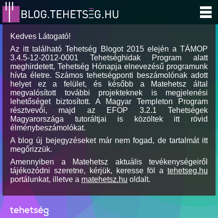
Kedves Látogató!
Az itt található Tehetség Blogot 2015 elején a TÁMOP
3.4.5-12-2012-0001 Tehetséghidak Program alatt
meghirdetett, Tehetség Hónapja elnevezésű programunk
hívta életre. Számos tehetségponti beszámolónak adott
helyet ez a felület, és később a Matehetsz által
megvalósított további projekteknek is megjelenési
lehetőséget biztosított. A Magyar Templeton Program
résztvevői, majd az EFOP 3.2.1 Tehetségek
Magyarországa tutoráltjai is közöltek itt rövid
élménybeszámolókat.
A blog új bejegyzéseket már nem fogad, de tartalmát itt
megőrizzük.
Amennyiben a Matehetsz aktuális tevékenységeiről
tájékozódni szeretne, kérjük, keresse föl a
tehetseg.hu
portálunkat, illetve a
matehetsz.hu
oldalt.
tehetség