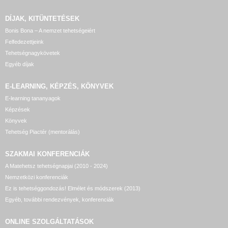
DÍJAK, KITÜNTETÉSEK
Bonis Bona – A nemzet tehetségeiért
Felfedezettjeink
Tehetségnagykövetek
Egyéb díjak
E-LEARNING, KÉPZÉS, KÖNYVEK
E-learning tananyagok
Képzések
Könyvek
Tehetség Piactér (mentorálás)
SZAKMAI KONFERENCIÁK
A Matehetsz tehetségnapjai (2010 - 2024)
Nemzetközi konferenciák
Ez is tehetséggondozás! Elmélet és módszerek (2013)
Egyéb, további rendezvények, konferenciák
ONLINE SZOLGÁLTATÁSOK