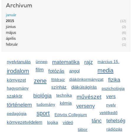
Archívum
január
2015
(12)
június
(2)
május
(6)
április
(3)
február
(1)
nyelvtanulás
ünnep
matematika
rajz
március 15.
film
media
irodalom
fotózás
angol
diákönkormányzat
fizika
zene
földrajz
környezet
színház
diákújságírás
hagyomány
pszichológia
biológia
technika
szakkör
művészet
vers
kémia
történelem
tudomány
nyelv
verseny
sport
vetélkedő
pedagógia
Eötvös Collegium
tánc
tehetség
környezetvédelem
logika
videó
rádiózás
tábor