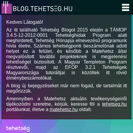
Kedves Látogató!
Az itt található Tehetség Blogot 2015 elején a TÁMOP
3.4.5-12-2012-0001 Tehetséghidak Program alatt
meghirdetett, Tehetség Hónapja elnevezésű programunk
hívta életre. Számos tehetségponti beszámolónak adott
helyet ez a felület, és később a Matehetsz által
megvalósított további projekteknek is megjelenési
lehetőséget biztosított. A Magyar Templeton Program
résztvevői, majd az EFOP 3.2.1 Tehetségek
Magyarországa tutoráltjai is közöltek itt rövid
élménybeszámolókat.
A blog új bejegyzéseket már nem fogad, de tartalmát itt
megőrizzük.
Amennyiben a Matehetsz aktuális tevékenységeiről
tájékozódni szeretne, kérjük, keresse föl a
tehetseg.hu
portálunkat, illetve a
matehetsz.hu
oldalt.
tehetség