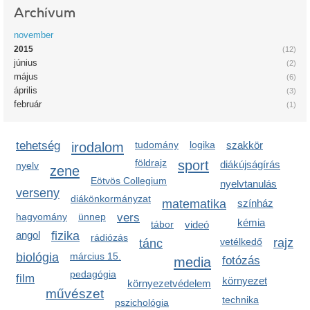
Archívum
november
2015
(12)
június
(2)
május
(6)
április
(3)
február
(1)
tehetség
irodalom
tudomány
logika
szakkör
földrajz
sport
diákújságírás
nyelv
zene
Eötvös Collegium
nyelvtanulás
verseny
diákönkormányzat
matematika
színház
hagyomány
ünnep
vers
kémia
tábor
videó
angol
fizika
rádiózás
vetélkedő
rajz
tánc
biológia
március 15.
media
fotózás
pedagógia
film
környezet
környezetvédelem
művészet
technika
pszichológia