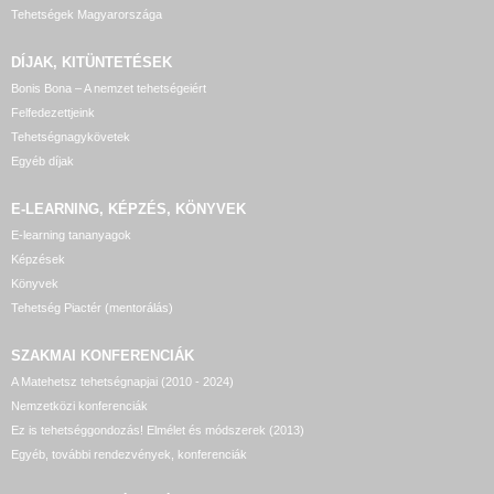
Tehetségek Magyarországa
DÍJAK, KITÜNTETÉSEK
Bonis Bona – A nemzet tehetségeiért
Felfedezettjeink
Tehetségnagykövetek
Egyéb díjak
E-LEARNING, KÉPZÉS, KÖNYVEK
E-learning tananyagok
Képzések
Könyvek
Tehetség Piactér (mentorálás)
SZAKMAI KONFERENCIÁK
A Matehetsz tehetségnapjai (2010 - 2024)
Nemzetközi konferenciák
Ez is tehetséggondozás! Elmélet és módszerek (2013)
Egyéb, további rendezvények, konferenciák