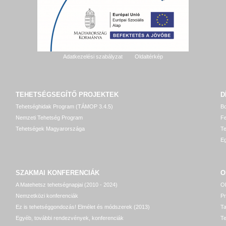
Adatkezelési szabályzat
Oldaltérkép
TEHETSÉGSEGÍTŐ
PROJEKTEK
D
Tehetséghidak Program (TÁMOP 3.4.5)
Bo
Nemzeti Tehetség Program
Fe
Tehetségek Magyarországa
T
Eg
SZAKMAI KONFERENCIÁK
O
A Matehetsz tehetségnapjai (2010 - 2024)
OP
Nemzetközi konferenciák
P
Ez is tehetséggondozás! Elmélet és módszerek (2013)
T
Egyéb, további rendezvények, konferenciák
Te