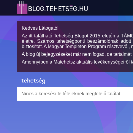
Kedves Látogató!
Az itt található Tehetség Blogot 2015 elején a TÁ
életre. Számos tehetségponti beszámolónak adott h
biztosított. A Magyar Templeton Program résztvevői, 
A blog új bejegyzéseket már nem fogad, de tartalmát 
Amennyiben a Matehetsz aktuális tevékenységeiről tá
tehetség
Nincs a keresési feltételeknek megfelelő találat.