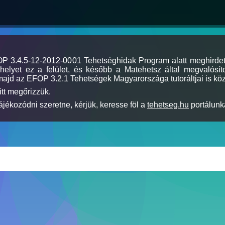
MOP 3.4.5-12-2012-0001 Tehetséghidak Program alatt meghirde
elyet ez a felület, és később a Matehetsz által megvalósíto
majd az EFOP 3.2.1 Tehetségek Magyarországa tutoráltjai is köz
itt megőrizzük.
jékozódni szeretne, kérjük, keresse föl a
tehetseg.hu
portálunka