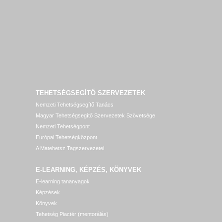
TEHETSÉGSEGÍTŐ SZERVEZETEK
Nemzeti Tehetségsegítő Tanács
Magyar Tehetségsegítő Szervezetek Szövetsége
Nemzeti Tehetségpont
Európai Tehetségközpont
A Matehetsz Tagszervezetei
E-LEARNING, KÉPZÉS, KÖNYVEK
E-learning tananyagok
Képzések
Könyvek
Tehetség Piactér (mentorálás)