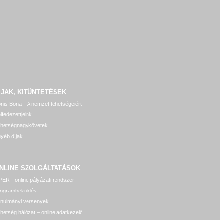
ÍJAK, KITÜNTETÉSEK
nis Bona – A nemzet tehetségeiért
lfedezettjeink
ehetségnagykövetek
yéb díjak
NLINE SZOLGÁLTATÁSOK
ER - online pályázati rendszer
rogrambeküldés
anulmányi versenyek
hetség hálózat – online adatkezelő