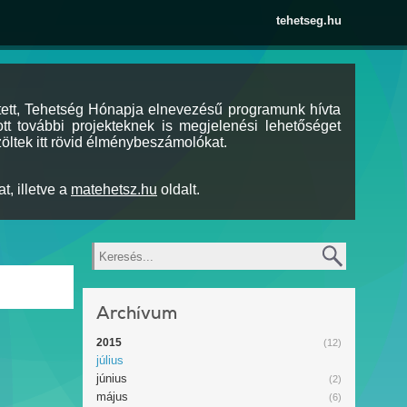
tehetseg.hu
tett, Tehetség Hónapja elnevezésű programunk hívta
tt további projekteknek is megjelenési lehetőséget
öltek itt rövid élménybeszámolókat.
t, illetve a
matehetsz.hu
oldalt.
Keresés
Archívum
2015
(12)
július
június
(2)
május
(6)