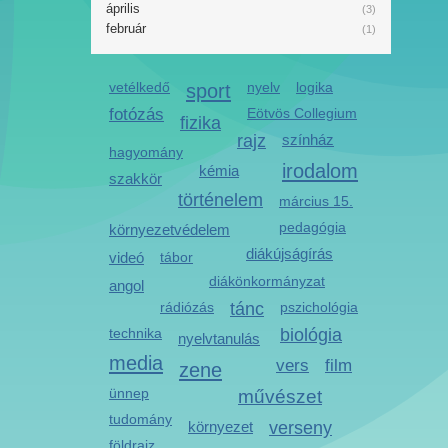
április
(3)
február
(1)
vetélkedő
sport
nyelv
logika
fotózás
Eötvös Collegium
fizika
rajz
színház
hagyomány
irodalom
kémia
szakkör
történelem
március 15.
pedagógia
környezetvédelem
diákújságírás
videó
tábor
diákönkormányzat
angol
rádiózás
tánc
pszichológia
technika
biológia
nyelvtanulás
media
vers
film
zene
ünnep
művészet
tudomány
környezet
verseny
földrajz