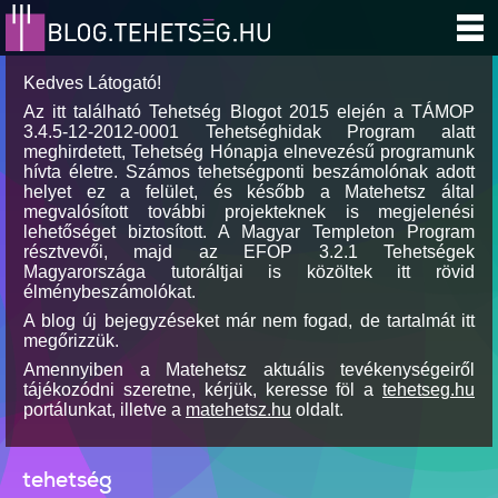
Kedves Látogató!
Az itt található Tehetség Blogot 2015 elején a TÁMOP
3.4.5-12-2012-0001 Tehetséghidak Program alatt
meghirdetett, Tehetség Hónapja elnevezésű programunk
hívta életre. Számos tehetségponti beszámolónak adott
helyet ez a felület, és később a Matehetsz által
megvalósított további projekteknek is megjelenési
lehetőséget biztosított. A Magyar Templeton Program
résztvevői, majd az EFOP 3.2.1 Tehetségek
Magyarországa tutoráltjai is közöltek itt rövid
élménybeszámolókat.
A blog új bejegyzéseket már nem fogad, de tartalmát itt
megőrizzük.
Amennyiben a Matehetsz aktuális tevékenységeiről
tájékozódni szeretne, kérjük, keresse föl a
tehetseg.hu
portálunkat, illetve a
matehetsz.hu
oldalt.
tehetség