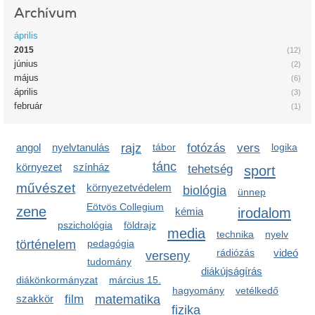
Archívum
április
2015
(12)
június
(2)
május
(6)
április
(3)
február
(1)
angol
nyelvtanulás
rajz
tábor
fotózás
vers
logika
tánc
környezet
színház
tehetség
sport
művészet
környezetvédelem
biológia
ünnep
Eötvös Collegium
zene
irodalom
kémia
pszichológia
földrajz
media
technika
nyelv
történelem
pedagógia
rádiózás
videó
verseny
tudomány
diákújságírás
diákönkormányzat
március 15.
hagyomány
vetélkedő
szakkör
film
matematika
fizika