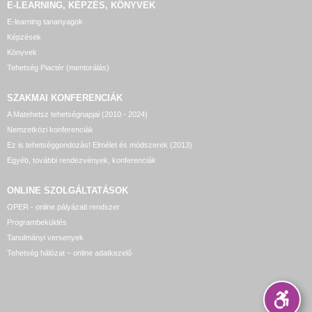
E-LEARNING, KÉPZÉS, KÖNYVEK
E-learning tananyagok
Képzések
Könyvek
Tehetség Piactér (mentorálás)
SZAKMAI KONFERENCIÁK
A Matehetsz tehetségnapjai (2010 - 2024)
Nemzetközi konferenciák
Ez is tehetséggondozás! Elmélet és módszerek (2013)
Egyéb, további rendezvények, konferenciák
ONLINE SZOLGÁLTATÁSOK
OPER - online pályázati rendszer
Programbeküldés
Tanulmányi versenyek
Tehetség hálózat – online adatkezelő