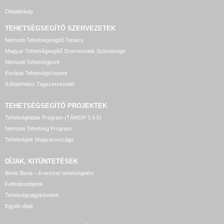
Oldaltérkép
TEHETSÉGSEGÍTŐ SZERVEZETEK
Nemzeti Tehetségsegítő Tanács
Magyar Tehetségsegítő Szervezetek Szövetsége
Nemzeti Tehetségpont
Európai Tehetségközpont
A Matehetsz Tagszervezetei
TEHETSÉGSEGÍTŐ
PROJEKTEK
Tehetséghidak Program (TÁMOP 3.4.5)
Nemzeti Tehetség Program
Tehetségek Magyarországa
DÍJAK, KITÜNTETÉSEK
Bonis Bona – A nemzet tehetségeiért
Felfedezettjeink
Tehetségnagykövetek
Egyéb díjak