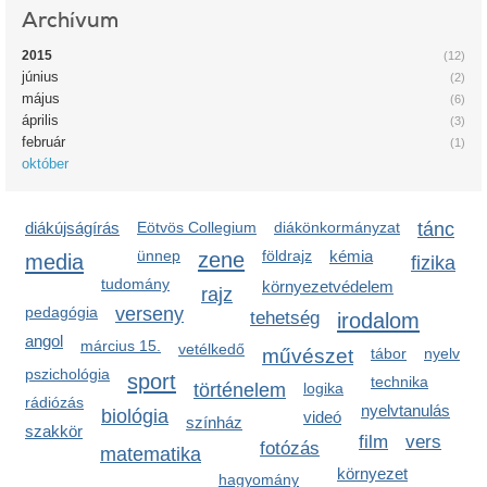
Archívum
2015
(12)
június
(2)
május
(6)
április
(3)
február
(1)
október
diákújságírás
Eötvös Collegium
diákönkormányzat
tánc
ünnep
zene
földrajz
kémia
media
fizika
tudomány
környezetvédelem
rajz
pedagógia
verseny
tehetség
irodalom
angol
március 15.
vetélkedő
művészet
tábor
nyelv
pszichológia
sport
technika
történelem
logika
rádiózás
nyelvtanulás
biológia
videó
színház
szakkör
film
vers
fotózás
matematika
környezet
hagyomány