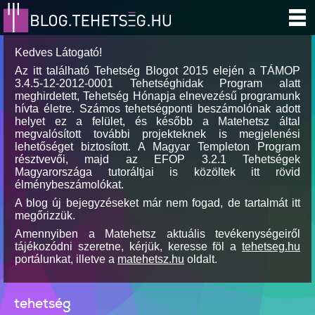
Kedves Látogató!
Az itt található Tehetség Blogot 2015 elején a TÁMOP
3.4.5-12-2012-0001 Tehetséghidak Program alatt
meghirdetett, Tehetség Hónapja elnevezésű programunk
hívta életre. Számos tehetségponti beszámolónak adott
helyet ez a felület, és később a Matehetsz által
megvalósított további projekteknek is megjelenési
lehetőséget biztosított. A Magyar Templeton Program
résztvevői, majd az EFOP 3.2.1 Tehetségek
Magyarországa tutoráltjai is közöltek itt rövid
élménybeszámolókat.
A blog új bejegyzéseket már nem fogad, de tartalmát itt
megőrizzük.
Amennyiben a Matehetsz aktuális tevékenységeiről
tájékozódni szeretne, kérjük, keresse föl a
tehetseg.hu
portálunkat, illetve a
matehetsz.hu
oldalt.
tehetség