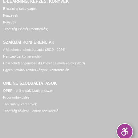
E-LEARNING, KÉPZÉS, KÖNYVEK
E-learning tananyagok
Képzések
Könyvek
Tehetség Piactér (mentorálás)
SZAKMAI KONFERENCIÁK
A Matehetsz tehetségnapjai (2010 - 2024)
Nemzetközi konferenciák
Ez is tehetséggondozás! Elmélet és módszerek (2013)
Egyéb, további rendezvények, konferenciák
ONLINE SZOLGÁLTATÁSOK
OPER - online pályázati rendszer
Programbeküldés
Tanulmányi versenyek
Tehetség hálózat – online adatkezelő