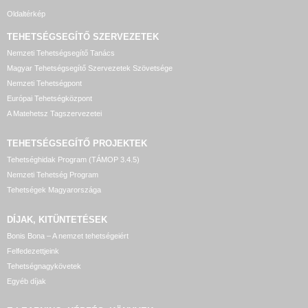
Oldaltérkép
TEHETSÉGSEGÍTŐ SZERVEZETEK
Nemzeti Tehetségsegítő Tanács
Magyar Tehetségsegítő Szervezetek Szövetsége
Nemzeti Tehetségpont
Európai Tehetségközpont
A Matehetsz Tagszervezetei
TEHETSÉGSEGÍTŐ
PROJEKTEK
Tehetséghidak Program (TÁMOP 3.4.5)
Nemzeti Tehetség Program
Tehetségek Magyarországa
DÍJAK, KITÜNTETÉSEK
Bonis Bona – A nemzet tehetségeiért
Felfedezettjeink
Tehetségnagykövetek
Egyéb díjak