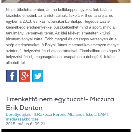
Nincs tökéletes ember, ám ha kellőképpen igyekszünk talán a
közelébe érhetünk az áhított célnak. Iskolánk 8-os tanulója, és
egyben a 2013. évi kazincbarcikai Év diákja, Hegedűs Eszter
kiemelkedő eredményekkel büszkélkedhet mind a sport, mind a
tanulmányi versenyek terén. Az idei félévet ismételten kitűnő
bizonyítvánnyal zárta. Több megyei és országos versenyen ért el
szép eredményeket. A Bolyai János matematikaversenyen megyei
szinten 2. helyezést ért el csapattársaival. Floorballban országos 3.
helyezést ért el, magasugrásban, csapatban a dobogó 3. fokára
állhatott fel.
Facebook
Google+
Twitter
Tizenkettő nem egy tucat!- Miczura
Erik Denton
Berettyóújfalui II.Rákóczi Ferenc Általános Iskola BAMI
médiaszakkörösei
2015. május 6. 09:21