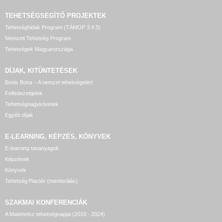
TEHETSÉGSEGÍTŐ
PROJEKTEK
Tehetséghidak Program (TÁMOP 3.4.5)
Nemzeti Tehetség Program
Tehetségek Magyarországa
DÍJAK, KITÜNTETÉSEK
Bonis Bona – A nemzet tehetségeiért
Felfedezettjeink
Tehetségnagykövetek
Egyéb díjak
E-LEARNING, KÉPZÉS, KÖNYVEK
E-learning tananyagok
Képzések
Könyvek
Tehetség Piactér (mentorálás)
SZAKMAI KONFERENCIÁK
A Matehetsz tehetségnapjai (2010 - 2024)