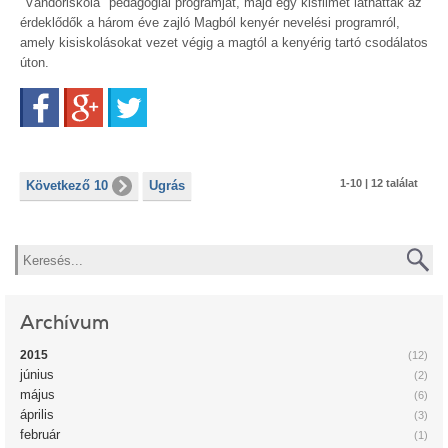
"Vándoriskola" pedagógiai programját, majd egy kisfilmet láthattak az
érdeklődők a három éve zajló Magból kenyér nevelési programról,
amely kisiskolásokat vezet végig a magtól a kenyérig tartó csodálatos
úton.
Facebook
Google+
Twitter
1-10 | 12 találat
Következő 10
Ugrás
Keresés
Archívum
2015
(12)
június
(2)
május
(6)
április
(3)
február
(1)