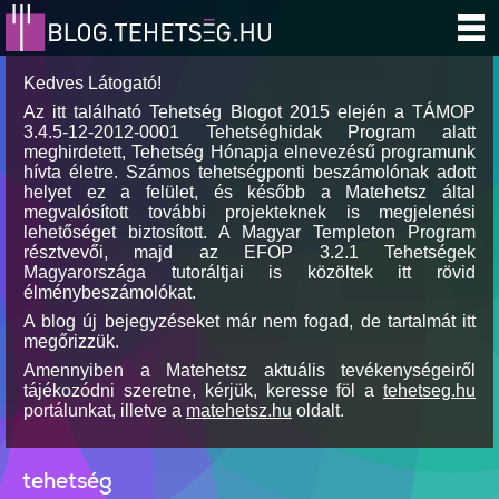
Kedves Látogató!
Az itt található Tehetség Blogot 2015 elején a TÁMOP
3.4.5-12-2012-0001 Tehetséghidak Program alatt
meghirdetett, Tehetség Hónapja elnevezésű programunk
hívta életre. Számos tehetségponti beszámolónak adott
helyet ez a felület, és később a Matehetsz által
megvalósított további projekteknek is megjelenési
lehetőséget biztosított. A Magyar Templeton Program
résztvevői, majd az EFOP 3.2.1 Tehetségek
Magyarországa tutoráltjai is közöltek itt rövid
élménybeszámolókat.
A blog új bejegyzéseket már nem fogad, de tartalmát itt
megőrizzük.
Amennyiben a Matehetsz aktuális tevékenységeiről
tájékozódni szeretne, kérjük, keresse föl a
tehetseg.hu
portálunkat, illetve a
matehetsz.hu
oldalt.
tehetség