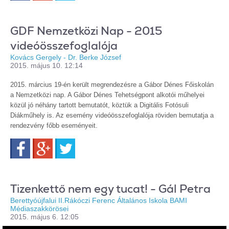
GDF Nemzetközi Nap - 2015
videóösszefoglalója
Kovács Gergely - Dr. Berke József
2015. május 10. 12:14
2015. március 19-én került megrendezésre a Gábor Dénes Főiskolán
a Nemzetközi nap. A Gábor Dénes Tehetségpont alkotói műhelyei
közül jó néhány tartott bemutatót, köztük a Digitális Fotósuli
Diákműhely is. Az esemény videóösszefoglalója röviden bemutatja a
rendezvény főbb eseményeit.
Facebook
Google+
Twitter
Tizenkettő nem egy tucat! - Gál Petra
Berettyóújfalui II.Rákóczi Ferenc Általános Iskola BAMI
Médiaszakkörösei
2015. május 6. 12:05