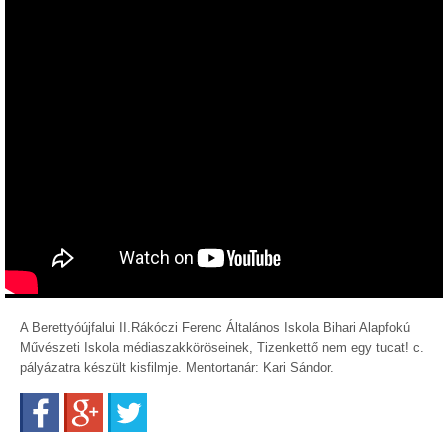
A Berettyóújfalui II.Rákóczi Ferenc Általános Iskola Bihari Alapfokú
Művészeti Iskola médiaszakköröseinek, Tizenkettő nem egy tucat! c.
pályázatra készült kisfilmje. Mentortanár: Kari Sándor.
Facebook
Google+
Twitter