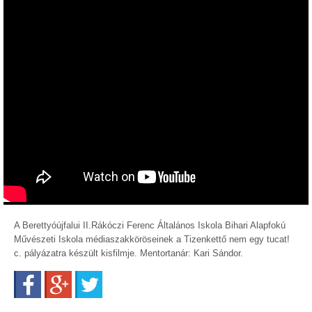
A Berettyóújfalui II.Rákóczi Ferenc Általános Iskola Bihari Alapfokú
Művészeti Iskola médiaszakköröseinek a Tizenkettő nem egy tucat!
c. pályázatra készült kisfilmje. Mentortanár: Kari Sándor.
Facebook
Google+
Twitter