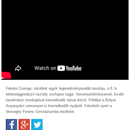
Fekete Csenge, iskolánk egyik legeredményesebb tanulója, a 8. b.
tehetséggondozó osztály oszlopos tagja. Versenyerdményeivel, kiváló
tanulmányi munkájával kiemelkedik társai közül. Például a Bolyai
Anyanyelvi versenyen is kiemelkedőt nyújtott. Felvételt nyert a
Verseghy Ferenc Gimnáziumba elsőként.
Facebook
Google+
Twitter