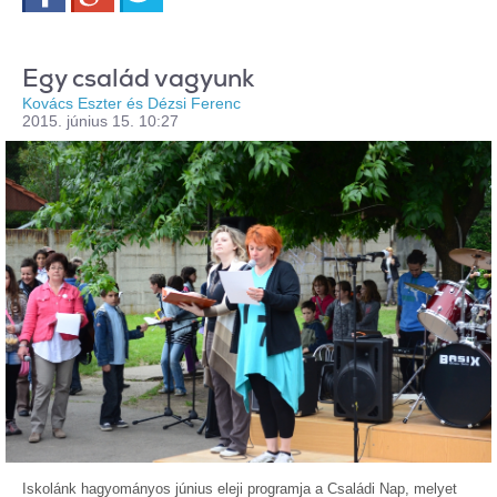
Egy család vagyunk
Kovács Eszter és Dézsi Ferenc
2015. június 15. 10:27
Iskolánk hagyományos június eleji programja a Családi Nap, melyet