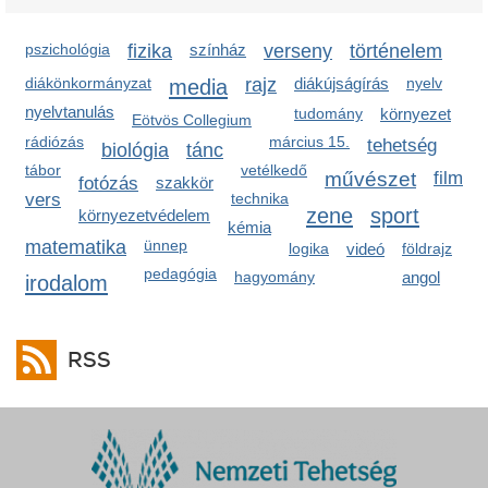
pszichológia
fizika
színház
verseny
történelem
diákönkormányzat
media
rajz
diákújságírás
nyelv
nyelvtanulás
tudomány
környezet
Eötvös Collegium
rádiózás
március 15.
tehetség
biológia
tánc
tábor
vetélkedő
művészet
film
fotózás
szakkör
vers
technika
zene
sport
környezetvédelem
kémia
matematika
ünnep
logika
videó
földrajz
pedagógia
hagyomány
angol
irodalom
RSS