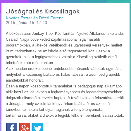
Jóságfal és Kiscsillagok
Kovács Eszter és Dézsi Ferenc
2015. június 15. 17:43
A békéscsabai Jankay Tibor Két Tanítási Nyelvű Általános Iskola idei
Családi Napja bővelkedett izgalmasabbnál izgalmasabb
programokban, a játékos vetélkedők és ügyességi versenyek mellett
itt mutatkozhattak be az iskola alsó tagozatosai közül azok a
gyerekek, akik a legügyesebbek voltak a Kiscsillag születik című
tehetségkutató műsorunkon.
A színpadon érdekesebbnél érdekesebb műsorok váltották egymást,
melyeket a közönség biztató és hálás tapssal, a zsűri pedig apróbb
ajándékokkal honorált.
Ezen a napon köszöntöttük tanárainkat is pedagógus nap alkalmából,
akik közül az idei évben a legkeményebben és legeredményesebben
dolgozók elismerő oklevelet kaptak. A továbbiakban felavatásra került
a Jóságfal, mely az iskolai könyvtárban található, és az elmúlt
tanévben az iskola két olyan tagjának a tenyérlenyomatát
tartalmazza, akiket a diákok a legjobb lelkű embereknek választottak.
Facebook
Google+
Twitter