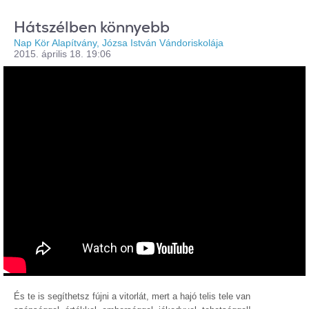
Hátszélben könnyebb
Nap Kör Alapítvány, Józsa István Vándoriskolája
2015. április 18. 19:06
És te is segíthetsz fújni a vitorlát, mert a hajó telis tele van