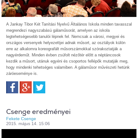
A Jankay Tibor Két Tanítási Nyelvű Általános Iskola minden tavasszal
megrendezi nagyszabású gálaműsorát, amelyen az iskola
legtehetségesebb tanulói lépnek fel. Nemcsak a városi, megyei és
országos versenyek helyezettjei adnak műsort, az osztályok külön
erre az alkalomra koreografált műsorszámokkal szórakoztatják a
nagyérdeműt. Minden évben zsúfolt nézőtér előtt a néptáncosok
kezdik a műsort, utánuk egyéni és csoportos fellépők mutatják meg,
hogy mindenki tehetséges valamiben. A gálaműsor művészeti hetünk
záróeseménye is.
Facebook
Google+
Twitter
Csenge eredményei
Fekete Csenge
2015. május 14. 15:06