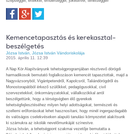
szépséggel, értékkel, emberséggel, jókedvvel, tehetséggel!
Facebook
Google+
Twitter
Kemencetapasztás és kerekasztal-
beszélgetés
Józsa István, Józsa István Vándoriskolája
2015. április 11. 12:39
A Nap Kör Alapítványunk tehetségprogramjában résztvevő dörögdi
harmadikosok bemutató foglalkozáson kemencét tapasztottak, majd a
Nagyvázsonyból, Vigántpetendről, Kapolcsról, Taliándörögdről és
Monostorapátiból érkező szülőkkel, pedagógusokkal, civil
szervezetekkel, önkormányzatokkal, vállalkozókkal arról
beszélgettünk, hogy a térségségben élő gyerekek
tehetségfejlesztéséhez milyen helyi adottságokat, természeti és
szellemi erőforrásokat lehet hasznosítani, hogy minél ingergazdagabb
és valóságos cselekvéseken alapuló tanulási környezetet alakítsunk
ki számukra az iskolák nevelőmunkáját színestve.
Józsa István, a tehetségpont szakmai vezetője bemutatta a