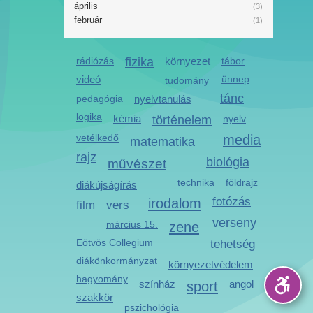
április
(3)
február
(1)
rádiózás
fizika
környezet
tábor
videó
ünnep
tudomány
tánc
pedagógia
nyelvtanulás
logika
kémia
történelem
nyelv
media
vetélkedő
matematika
rajz
biológia
művészet
technika
földrajz
diákújságírás
irodalom
fotózás
film
vers
verseny
március 15.
zene
Eötvös Collegium
tehetség
diákönkormányzat
környezetvédelem
hagyomány
színház
sport
angol
szakkör
pszichológia