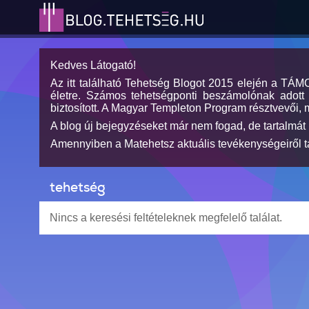
Kedves Látogató!
Az itt található Tehetség Blogot 2015 elején a TÁ
életre. Számos tehetségponti beszámolónak adott h
biztosított. A Magyar Templeton Program résztvevői, 
A blog új bejegyzéseket már nem fogad, de tartalmát 
Amennyiben a Matehetsz aktuális tevékenységeiről tá
tehetség
Nincs a keresési feltételeknek megfelelő találat.