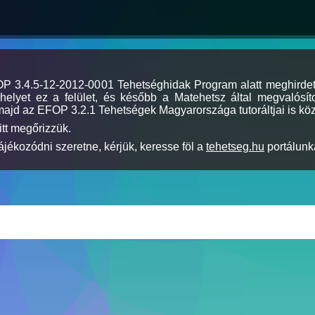
MOP 3.4.5-12-2012-0001 Tehetséghidak Program alatt meghirde
elyet ez a felület, és később a Matehetsz által megvalósíto
majd az EFOP 3.2.1 Tehetségek Magyarországa tutoráltjai is köz
itt megőrizzük.
jékozódni szeretne, kérjük, keresse föl a
tehetseg.hu
portálunka