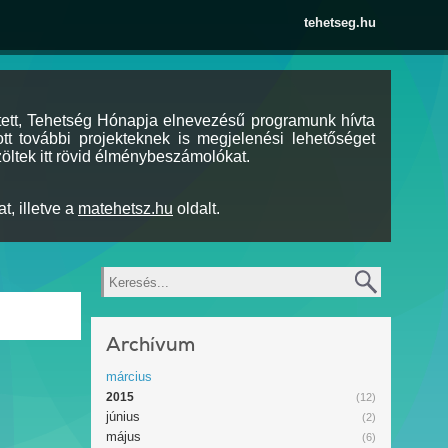
tehetseg.hu
tett, Tehetség Hónapja elnevezésű programunk hívta
tt további projekteknek is megjelenési lehetőséget
öltek itt rövid élménybeszámolókat.
t, illetve a
matehetsz.hu
oldalt.
Keresés
Archívum
március
2015
(12)
június
(2)
május
(6)