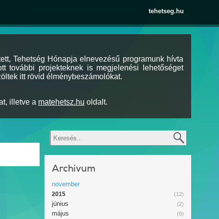
tehetseg.hu
tett, Tehetség Hónapja elnevezésű programunk hívta
tt további projekteknek is megjelenési lehetőséget
öltek itt rövid élménybeszámolókat.
t, illetve a
matehetsz.hu
oldalt.
Keresés
Archívum
november
2015
(12)
június
(2)
május
(6)