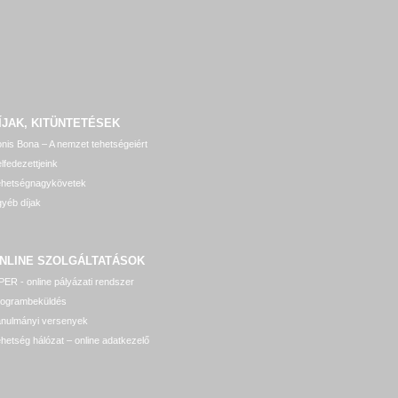
ÍJAK, KITÜNTETÉSEK
nis Bona – A nemzet tehetségeiért
lfedezettjeink
ehetségnagykövetek
yéb díjak
NLINE SZOLGÁLTATÁSOK
ER - online pályázati rendszer
rogrambeküldés
anulmányi versenyek
hetség hálózat – online adatkezelő