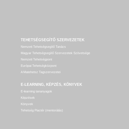
TEHETSÉGSEGÍTŐ SZERVEZETEK
Nemzeti Tehetségsegítő Tanács
Magyar Tehetségsegítő Szervezetek Szövetsége
Nemzeti Tehetségpont
Európai Tehetségközpont
A Matehetsz Tagszervezetei
E-LEARNING, KÉPZÉS, KÖNYVEK
E-learning tananyagok
Képzések
Könyvek
Tehetség Piactér (mentorálás)