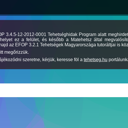
MOP 3.4.5-12-2012-0001 Tehetséghidak Program alatt meghirde
elyet ez a felület, és később a Matehetsz által megvalósíto
majd az EFOP 3.2.1 Tehetségek Magyarországa tutoráltjai is köz
itt megőrizzük.
jékozódni szeretne, kérjük, keresse föl a
tehetseg.hu
portálunka