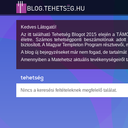
Kedves Látogató!
Az itt található Tehetség Blogot 2015 elején a TÁ
életre. Számos tehetségponti beszámolónak adott h
biztosított. A Magyar Templeton Program résztvevői, 
A blog új bejegyzéseket már nem fogad, de tartalmát 
Amennyiben a Matehetsz aktuális tevékenységeiről tá
tehetség
Nincs a keresési feltételeknek megfelelő találat.