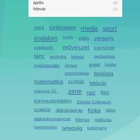
április
(3)
február
(1)
vers
történelem
media
sport
irodalom
nyelv
videó
verseny
művészet
vetélkedő
környezet
tánc
pedagógia
technika
kémia
angol
logika
nyelvtanulás
ünnep
pszichológia
biológia
matematika
színház
fotózás
zene
március 15.
rajz
film
környezetvédelem
Eötvös Collegium
szakkör
diákújságírás
fizika
tábor
diákönkormányzat
földrajz
rádiózás
hagyomány
tehetség
tudomány