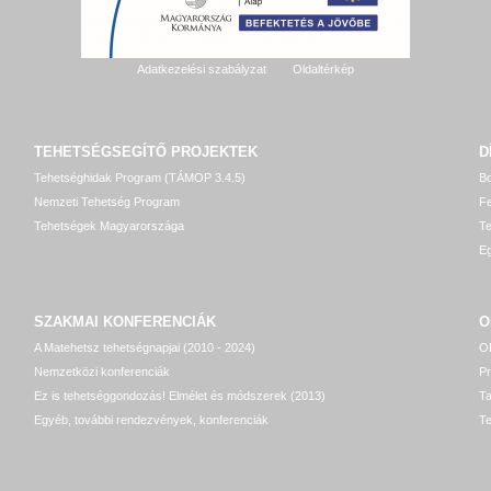
Adatkezelési szabályzat
Oldaltérkép
TEHETSÉGSEGÍTŐ
PROJEKTEK
D
Tehetséghidak Program (TÁMOP 3.4.5)
Bo
Nemzeti Tehetség Program
Fe
Tehetségek Magyarországa
T
Eg
SZAKMAI KONFERENCIÁK
O
A Matehetsz tehetségnapjai (2010 - 2024)
OP
Nemzetközi konferenciák
P
Ez is tehetséggondozás! Elmélet és módszerek (2013)
T
Egyéb, további rendezvények, konferenciák
Te