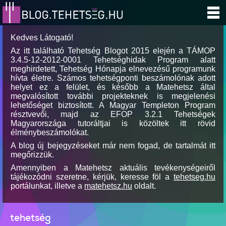
Kedves Látogató!
Az itt található Tehetség Blogot 2015 elején a TÁMOP
3.4.5-12-2012-0001 Tehetséghidak Program alatt
meghirdetett, Tehetség Hónapja elnevezésű programunk
hívta életre. Számos tehetségponti beszámolónak adott
helyet ez a felület, és később a Matehetsz által
megvalósított további projekteknek is megjelenési
lehetőséget biztosított. A Magyar Templeton Program
résztvevői, majd az EFOP 3.2.1 Tehetségek
Magyarországa tutoráltjai is közöltek itt rövid
élménybeszámolókat.
A blog új bejegyzéseket már nem fogad, de tartalmát itt
megőrizzük.
Amennyiben a Matehetsz aktuális tevékenységeiről
tájékozódni szeretne, kérjük, keresse föl a
tehetseg.hu
portálunkat, illetve a
matehetsz.hu
oldalt.
tehetség