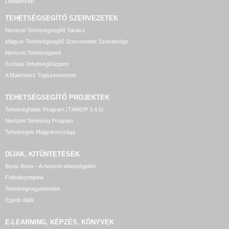
Oldaltérkép
TEHETSÉGSEGÍTŐ SZERVEZETEK
Nemzeti Tehetségsegítő Tanács
Magyar Tehetségsegítő Szervezetek Szövetsége
Nemzeti Tehetségpont
Európai Tehetségközpont
A Matehetsz Tagszervezetei
TEHETSÉGSEGÍTŐ
PROJEKTEK
Tehetséghidak Program (TÁMOP 3.4.5)
Nemzeti Tehetség Program
Tehetségek Magyarországa
DÍJAK, KITÜNTETÉSEK
Bonis Bona – A nemzet tehetségeiért
Felfedezettjeink
Tehetségnagykövetek
Egyéb díjak
E-LEARNING, KÉPZÉS, KÖNYVEK