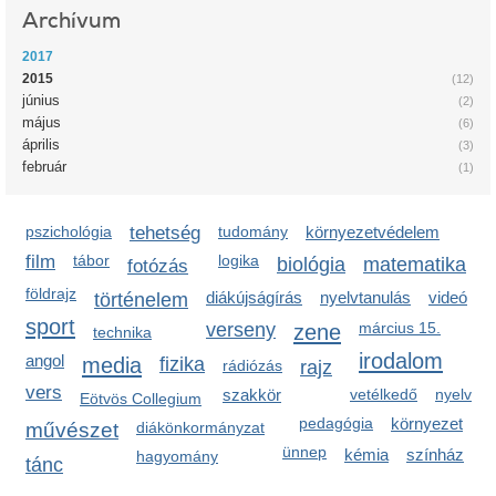
Archívum
2017
2015
(12)
június
(2)
május
(6)
április
(3)
február
(1)
pszichológia
tehetség
tudomány
környezetvédelem
film
tábor
logika
biológia
matematika
fotózás
földrajz
diákújságírás
nyelvtanulás
videó
történelem
sport
verseny
zene
március 15.
technika
irodalom
angol
media
fizika
rádiózás
rajz
vers
szakkör
vetélkedő
nyelv
Eötvös Collegium
pedagógia
környezet
művészet
diákönkormányzat
ünnep
kémia
színház
hagyomány
tánc