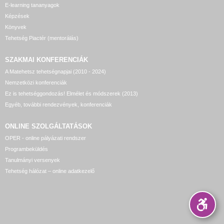
E-learning tananyagok
Képzések
Könyvek
Tehetség Piactér (mentorálás)
SZAKMAI KONFERENCIÁK
A Matehetsz tehetségnapjai (2010 - 2024)
Nemzetközi konferenciák
Ez is tehetséggondozás! Elmélet és módszerek (2013)
Egyéb, további rendezvények, konferenciák
ONLINE SZOLGÁLTATÁSOK
OPER - online pályázati rendszer
Programbeküldés
Tanulmányi versenyek
Tehetség hálózat – online adatkezelő