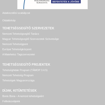
Adatkezelési szabályzat
Oldaltérkép
TEHETSÉGSEGÍTŐ SZERVEZETEK
Nemzeti Tehetségsegítő Tanács
Magyar Tehetségsegítő Szervezetek Szövetsége
Nemzeti Tehetségpont
Európai Tehetségközpont
A Matehetsz Tagszervezetei
TEHETSÉGSEGÍTŐ
PROJEKTEK
Tehetséghidak Program (TÁMOP 3.4.5)
Nemzeti Tehetség Program
Tehetségek Magyarországa
DÍJAK, KITÜNTETÉSEK
Bonis Bona – A nemzet tehetségeiért
Felfedezettjeink