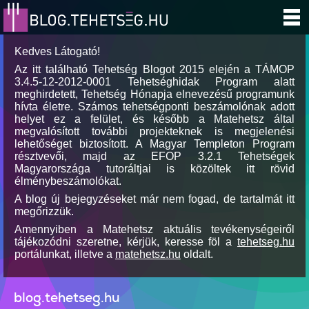
Kedves Látogató!
Az itt található Tehetség Blogot 2015 elején a TÁMOP
3.4.5-12-2012-0001 Tehetséghidak Program alatt
meghirdetett, Tehetség Hónapja elnevezésű programunk
hívta életre. Számos tehetségponti beszámolónak adott
helyet ez a felület, és később a Matehetsz által
megvalósított további projekteknek is megjelenési
lehetőséget biztosított. A Magyar Templeton Program
résztvevői, majd az EFOP 3.2.1 Tehetségek
Magyarországa tutoráltjai is közöltek itt rövid
élménybeszámolókat.
A blog új bejegyzéseket már nem fogad, de tartalmát itt
megőrizzük.
Amennyiben a Matehetsz aktuális tevékenységeiről
tájékozódni szeretne, kérjük, keresse föl a
tehetseg.hu
portálunkat, illetve a
matehetsz.hu
oldalt.
blog.tehetseg.hu