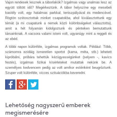
Vajon rendesek lesznek a táborlakók? Izgalmas vagy unalmas lesz az
együtt töltött idő? Megérkeztünk. A tábor helyszíne egy mesebeli
kastély volt, egy hatalmas parkkal, teniszpályával és medencével.
Rögtön szétosztottak minket csapatokba, ahol kiválasztottunk egy
témát (a mi csapatunk a nemek közti különbségeket választotta),
amit a hét folyamán kidolgoztunk és pénteken bemutattunk
társainknak. A vacsora valami isteni volt, ugyanúgy mint a reggeli és
az ebéd.
A többi napon különféle, izgalmas programok voltak. Például: Több,
számomra ezidáig ismeretlen sportot (kama, méta, stb.) lehetett
kipróbálni, próbára tehettük kézügyességünket (selyem -, kavics
festés), izgalmas fizikai kísérleteket mutattak nekünk be. A
személyes kedvencem pedig az volt amikor esténként beugróztunk.
Szuper volt különféle, vicces szituációkba keveredni.
Facebook
Google+
Twitter
Lehetőség nagyszerű emberek
megismerésére