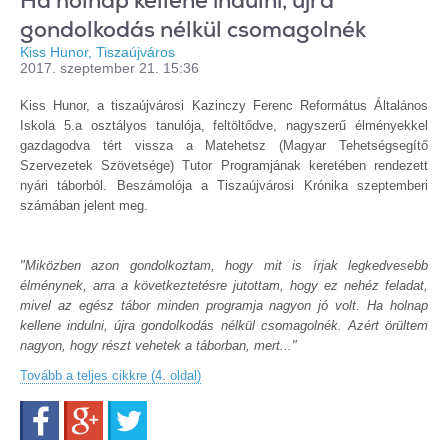
Ha holnap kellene indulni, újra
gondolkodás nélkül csomagolnék
Kiss Hunor, Tiszaújváros
2017. szeptember 21. 15:36
Kiss Hunor, a tiszaújvárosi Kazinczy Ferenc Református Általános
Iskola 5.a osztályos tanulója, feltöltődve, nagyszerű élményekkel
gazdagodva tért vissza a Matehetsz (Magyar Tehetségsegítő
Szervezetek Szövetsége) Tutor Programjának keretében rendezett
nyári táborból. Beszámolója a Tiszaújvárosi Krónika szeptemberi
számában jelent meg.
"Miközben azon gondolkoztam, hogy mit is írjak legkedvesebb
élménynek, arra a következtetésre jutottam, hogy ez nehéz feladat,
mivel az egész tábor minden programja nagyon jó volt. Ha holnap
kellene indulni, újra gondolkodás nélkül csomagolnék. Azért örültem
nagyon, hogy részt vehetek a táborban, mert..."
Tovább a teljes cikkre (4. oldal)
Facebook
Google+
Twitter