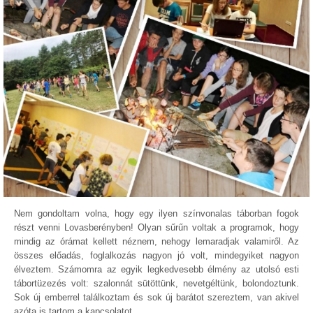
Nem gondoltam volna, hogy egy ilyen színvonalas táborban fogok
részt venni Lovasberényben! Olyan sűrűn voltak a programok, hogy
mindig az órámat kellett néznem, nehogy lemaradjak valamiről. Az
összes előadás, foglalkozás nagyon jó volt, mindegyiket nagyon
élveztem. Számomra az egyik legkedvesebb élmény az utolsó esti
tábortüzezés volt: szalonnát sütöttünk, nevetgéltünk, bolondoztunk.
Sok új emberrel találkoztam és sok új barátot szereztem, van akivel
azóta is tartom a kapcsolatot.