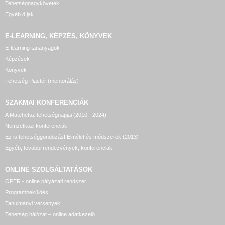
Tehetségnagykövetek
Egyéb díjak
E-LEARNING, KÉPZÉS, KÖNYVEK
E-learning tananyagok
Képzések
Könyvek
Tehetség Piactér (mentorálás)
SZAKMAI KONFERENCIÁK
A Matehetsz tehetségnapjai (2010 - 2024)
Nemzetközi konferenciák
Ez is tehetséggondozás! Elmélet és módszerek (2013)
Egyéb, további rendezvények, konferenciák
ONLINE SZOLGÁLTATÁSOK
OPER - online pályázati rendszer
Programbeküldés
Tanulmányi versenyek
Tehetség hálózat – online adatkezelő