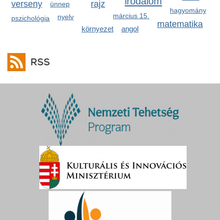
irodalom
verseny
rajz
ünnep
hagyomány
március 15.
nyelv
pszichológia
matematika
környezet
angol
RSS