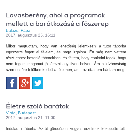
Lovasberény, ahol a programok
mellett a barátkozásé a főszerep
Balázs, Pápa
2017. augusztus 25. 16:11
Mikor megtudtam, hogy van lehetőség jelentkezni a tutor táborba
egyszerre fogott el félelem, és nagy izgalom. Én még nem vettem
részt ehhez hasonló táborokban, és féltem, hogy csalódni fogok, hogy
nem fogom magamat jól érezni egy ilyen helyen. Ám a kíváncsiság
szerencsére felülkerekedett a félelmen, amit az óta sem bántam meg.
Facebook
Google+
Twitter
Életre szóló barátok
Virág, Budapest
2017. augusztus 21. 11:00
Indulás a táborba. Az út görcsösen, vegyes érzelmek közepette telt.