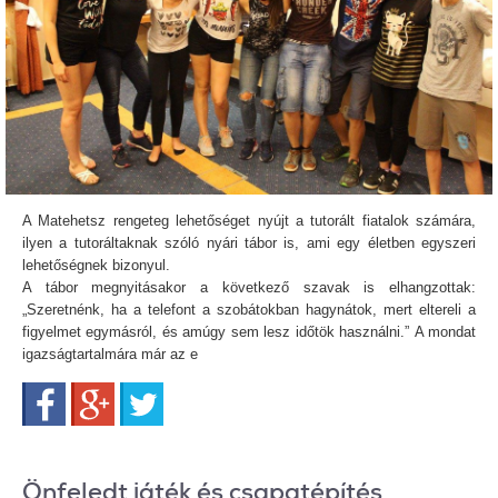
A Matehetsz rengeteg lehetőséget nyújt a tutorált fiatalok számára,
ilyen a tutoráltaknak szóló nyári tábor is, ami egy életben egyszeri
lehetőségnek bizonyul.
A tábor megnyitásakor a következő szavak is elhangzottak:
„Szeretnénk, ha a telefont a szobátokban hagynátok, mert eltereli a
figyelmet egymásról, és amúgy sem lesz időtök használni.”
A mondat
igazságtartalmára már az e
Facebook
Google+
Twitter
Önfeledt játék és csapatépítés