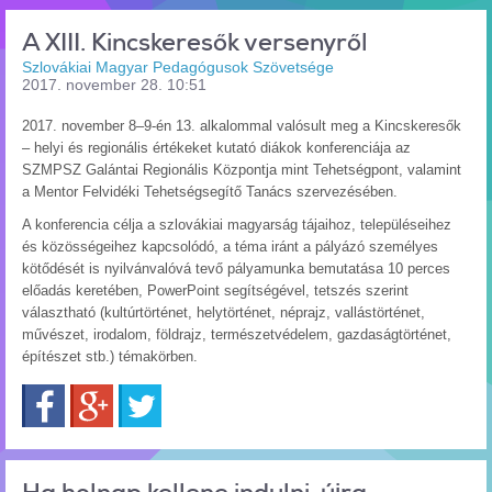
A XIII. Kincskeresők versenyről
Szlovákiai Magyar Pedagógusok Szövetsége
2017. november 28. 10:51
2017. november 8–9-én 13. alkalommal valósult meg a Kincskeresők
– helyi és regionális értékeket kutató diákok konferenciája az
SZMPSZ Galántai Regionális Központja mint Tehetségpont, valamint
a Mentor Felvidéki Tehetségsegítő Tanács szervezésében.
A konferencia célja a szlovákiai magyarság tájaihoz, településeihez
és közösségeihez kapcsolódó, a téma iránt a pályázó személyes
kötődését is nyilvánvalóvá tevő pályamunka bemutatása 10 perces
előadás keretében, PowerPoint segítségével, tetszés szerint
választható (kultúrtörténet, helytörténet, néprajz, vallástörténet,
művészet, irodalom, földrajz, természetvédelem, gazdaságtörténet,
építészet stb.) témakörben.
Facebook
Google+
Twitter