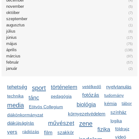
december
(4)
november
(5)
október
(7)
szeptember
(7)
augusztus
(1)
július
(6)
június
(17)
május
(75)
április
(138)
március
(97)
február
(57)
január
(2)
tehetség
sport
történelem
vetélkedő
nyelvtanulás
fotózás
tudomány
technika
pedagógia
tánc
kémia
tábor
media
biológia
Eötvös Collegium
színház
környezetvédelem
diákönkormányzat
logika
művészet
zene
diákújságírás
fizika
földrajz
vers
rádiózás
film
szakkör
videó