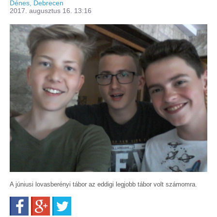
Dénes, Debrecen
2017. augusztus 16. 13:16
A júniusi lovasberényi tábor az eddigi legjobb tábor volt számomra.
Facebook
Google+
Twitter