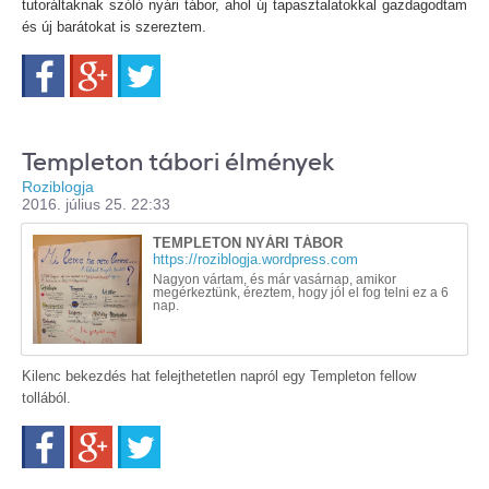
tutoráltaknak szóló nyári tábor, ahol új tapasztalatokkal gazdagodtam
és új barátokat is szereztem.
Facebook
Google+
Twitter
Templeton tábori élmények
Roziblogja
2016. július 25. 22:33
TEMPLETON NYÁRI TÁBOR
https://roziblogja.wordpress.com
Nagyon vártam, és már vasárnap, amikor
megérkeztünk, éreztem, hogy jól el fog telni ez a 6
nap.
Kilenc bekezdés hat felejthetetlen napról egy Templeton fellow
tollából.
Facebook
Google+
Twitter