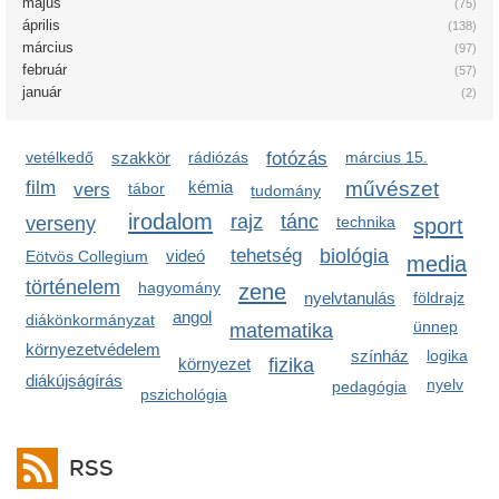
május
(75)
április
(138)
március
(97)
február
(57)
január
(2)
vetélkedő
szakkör
rádiózás
fotózás
március 15.
film
kémia
művészet
vers
tábor
tudomány
irodalom
rajz
tánc
verseny
technika
sport
tehetség
biológia
videó
Eötvös Collegium
media
történelem
hagyomány
zene
nyelvtanulás
földrajz
angol
diákönkormányzat
ünnep
matematika
környezetvédelem
színház
logika
környezet
fizika
diákújságírás
nyelv
pedagógia
pszichológia
RSS