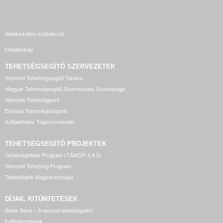
Adatkezelési szabályzat
Oldaltérkép
TEHETSÉGSEGÍTŐ SZERVEZETEK
Nemzeti Tehetségsegítő Tanács
Magyar Tehetségsegítő Szervezetek Szövetsége
Nemzeti Tehetségpont
Európai Tehetségközpont
A Matehetsz Tagszervezetei
TEHETSÉGSEGÍTŐ
PROJEKTEK
Tehetséghidak Program (TÁMOP 3.4.5)
Nemzeti Tehetség Program
Tehetségek Magyarországa
DÍJAK, KITÜNTETÉSEK
Bonis Bona – A nemzet tehetségeiért
Felfedezettjeink