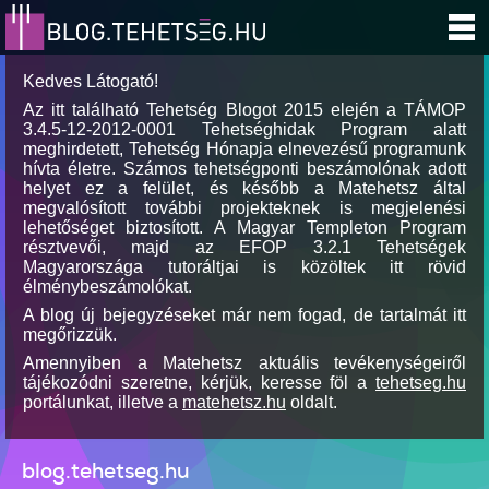
Kedves Látogató!
Az itt található Tehetség Blogot 2015 elején a TÁMOP
3.4.5-12-2012-0001 Tehetséghidak Program alatt
meghirdetett, Tehetség Hónapja elnevezésű programunk
hívta életre. Számos tehetségponti beszámolónak adott
helyet ez a felület, és később a Matehetsz által
megvalósított további projekteknek is megjelenési
lehetőséget biztosított. A Magyar Templeton Program
résztvevői, majd az EFOP 3.2.1 Tehetségek
Magyarországa tutoráltjai is közöltek itt rövid
élménybeszámolókat.
A blog új bejegyzéseket már nem fogad, de tartalmát itt
megőrizzük.
Amennyiben a Matehetsz aktuális tevékenységeiről
tájékozódni szeretne, kérjük, keresse föl a
tehetseg.hu
portálunkat, illetve a
matehetsz.hu
oldalt.
blog.tehetseg.hu