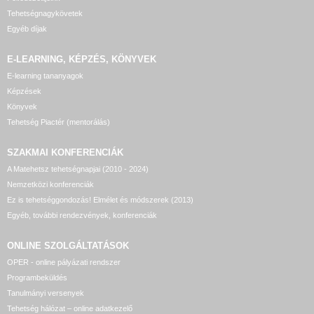
Tehetségnagykövetek
Egyéb díjak
E-LEARNING, KÉPZÉS, KÖNYVEK
E-learning tananyagok
Képzések
Könyvek
Tehetség Piactér (mentorálás)
SZAKMAI KONFERENCIÁK
A Matehetsz tehetségnapjai (2010 - 2024)
Nemzetközi konferenciák
Ez is tehetséggondozás! Elmélet és módszerek (2013)
Egyéb, további rendezvények, konferenciák
ONLINE SZOLGÁLTATÁSOK
OPER - online pályázati rendszer
Programbeküldés
Tanulmányi versenyek
Tehetség hálózat – online adatkezelő