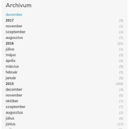
Archívum
december
2017
(9)
november
(1)
szeptember
(1)
augusztus
(7)
2016
(21)
július
(1)
május
(3)
április
(4)
március
(5)
február
(3)
január
(5)
2015
(393)
december
(4)
november
(5)
október
(7)
szeptember
(7)
augusztus
(1)
július
(6)
június
(17)