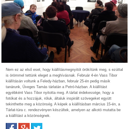
Nem ez az első eset, hogy kiállításmegnyitót örökítünk meg, s ezúttal
is örömmel tettünk eleget a meghívásnak. Február 4-én Vass Tibor
kiállításán voltunk a Feledy-házban, február 25-én pedig másik
tanárunk, Üveges Tamás tárlatán a Petró-házban. A kiállítást
egyébként Vass Tibor nyitotta meg. A tárlat érdekessége, hogy a
fotókat és a hozzájuk, róluk, általuk inspirált szövegeket együtt
tekinthette meg a közönség. A képek a kiállításban március 15-én, a
Tárlat-túra c. rendezvényen készültek, amelyen az alkotó mutatta be
a kiállítást a közönségnek.
Facebook
Google+
Twitter