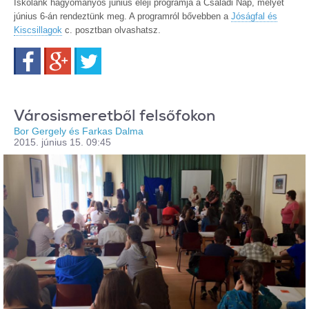
Iskolánk hagyományos június eleji programja a Családi Nap, melyet
június 6-án rendeztünk meg. A programról bővebben a
Jóságfal és
Kiscsillagok
c. posztban olvashatsz.
Facebook
Google+
Twitter
Városismeretből felsőfokon
Bor Gergely és Farkas Dalma
2015. június 15. 09:45