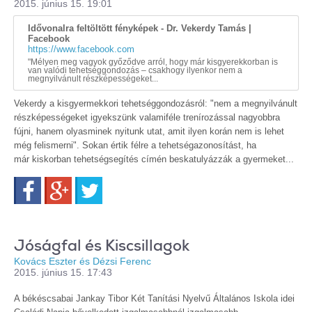
2015. június 15. 19:01
Idővonalra feltöltött fényképek - Dr. Vekerdy Tamás |
Facebook
https://www.facebook.com
"Mélyen meg vagyok győződve arról, hogy már kisgyerekkorban is
van valódi tehetséggondozás – csakhogy ilyenkor nem a
megnyilvánult részképességeket...
Vekerdy a kisgyermekkori tehetséggondozásról: "nem a megnyilvánult
részképességeket igyekszünk valamiféle trenírozással nagyobbra
fújni, hanem olyasminek nyitunk utat, amit ilyen korán nem is lehet
még felismerni". Sokan értik félre a tehetségazonosítást, ha
már kiskorban tehetségsegítés címén beskatulyázzák a gyermeket...
Facebook
Google+
Twitter
Jóságfal és Kiscsillagok
Kovács Eszter és Dézsi Ferenc
2015. június 15. 17:43
A békéscsabai Jankay Tibor Két Tanítási Nyelvű Általános Iskola idei