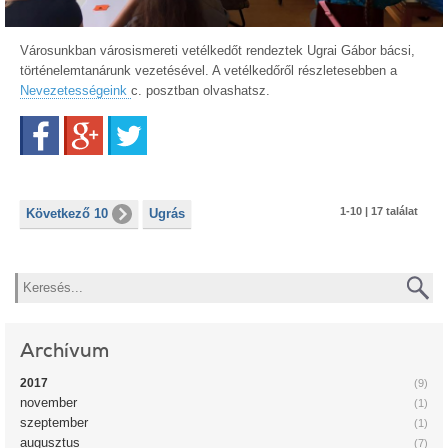
Városunkban városismereti vetélkedőt rendeztek Ugrai Gábor bácsi,
történelemtanárunk vezetésével. A vetélkedőről részletesebben a
Nevezetességeink
c. posztban olvashatsz.
Facebook
Google+
Twitter
1-10 | 17 találat
Következő 10
Ugrás
Keresés
Archívum
2017
(9)
november
(1)
szeptember
(1)
augusztus
(7)