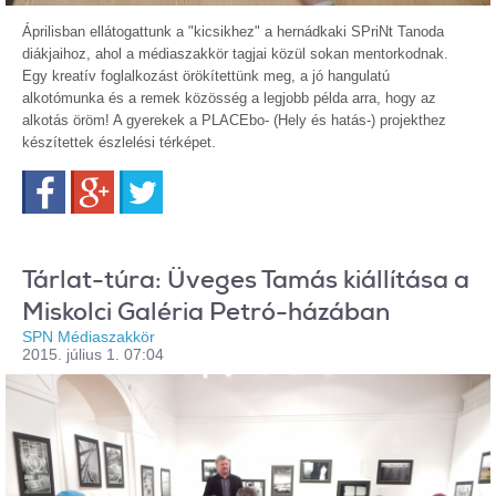
Áprilisban ellátogattunk a "kicsikhez" a hernádkaki SPriNt Tanoda
diákjaihoz, ahol a médiaszakkör tagjai közül sokan mentorkodnak.
Egy kreatív foglalkozást örökítettünk meg, a jó hangulatú
alkotómunka és a remek közösség a legjobb példa arra, hogy az
alkotás öröm! A gyerekek a PLACEbo- (Hely és hatás-) projekthez
készítettek észlelési térképet.
Facebook
Google+
Twitter
Tárlat-túra: Üveges Tamás kiállítása a
Miskolci Galéria Petró-házában
SPN Médiaszakkör
2015. július 1. 07:04