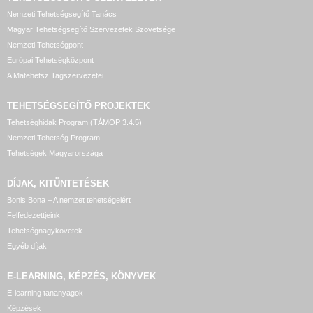
Nemzeti Tehetségsegítő Tanács
Magyar Tehetségsegítő Szervezetek Szövetsége
Nemzeti Tehetségpont
Európai Tehetségközpont
A Matehetsz Tagszervezetei
TEHETSÉGSEGÍTŐ
PROJEKTEK
Tehetséghidak Program (TÁMOP 3.4.5)
Nemzeti Tehetség Program
Tehetségek Magyarországa
DÍJAK, KITÜNTETÉSEK
Bonis Bona – A nemzet tehetségeiért
Felfedezettjeink
Tehetségnagykövetek
Egyéb díjak
E-LEARNING, KÉPZÉS, KÖNYVEK
E-learning tananyagok
Képzések