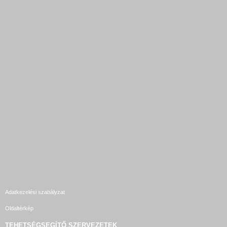
Adatkezelési szabályzat
Oldaltérkép
TEHETSÉGSEGÍTŐ SZERVEZETEK