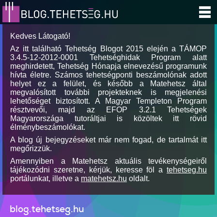
Kedves Látogató!
Az itt található Tehetség Blogot 2015 elején a TÁMOP
3.4.5-12-2012-0001 Tehetséghidak Program alatt
meghirdetett, Tehetség Hónapja elnevezésű programunk
hívta életre. Számos tehetségponti beszámolónak adott
helyet ez a felület, és később a Matehetsz által
megvalósított további projekteknek is megjelenési
lehetőséget biztosított. A Magyar Templeton Program
résztvevői, majd az EFOP 3.2.1 Tehetségek
Magyarországa tutoráltjai is közöltek itt rövid
élménybeszámolókat.
A blog új bejegyzéseket már nem fogad, de tartalmát itt
megőrizzük.
Amennyiben a Matehetsz aktuális tevékenységeiről
tájékozódni szeretne, kérjük, keresse föl a
tehetseg.hu
portálunkat, illetve a
matehetsz.hu
oldalt.
blog.tehetseg.hu