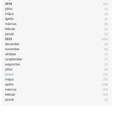
2016
(21)
július
(1)
május
(3)
április
(4)
március
(5)
február
(3)
január
(5)
2015
(393)
december
(4)
november
(5)
október
(7)
szeptember
(7)
augusztus
(1)
július
(6)
június
(17)
május
(75)
április
(138)
március
(97)
február
(57)
január
(2)