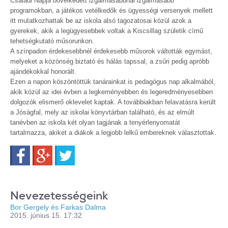
Családi Napja bővelkedett izgalmasabbnál izgalmasabb
programokban, a játékos vetélkedők és ügyességi versenyek mellett
itt mutatkozhattak be az iskola alsó tagozatosai közül azok a
gyerekek, akik a legügyesebbek voltak a Kiscsillag születik című
tehetségkutató műsorunkon.
A színpadon érdekesebbnél érdekesebb műsorok váltották egymást,
melyeket a közönség biztató és hálás tapssal, a zsűri pedig apróbb
ajándékokkal honorált.
Ezen a napon köszöntöttük tanárainkat is pedagógus nap alkalmából,
akik közül az idei évben a legkeményebben és legeredményesebben
dolgozók elismerő oklevelet kaptak. A továbbiakban felavatásra került
a Jóságfal, mely az iskolai könyvtárban található, és az elmúlt
tanévben az iskola két olyan tagjának a tenyérlenyomatát
tartalmazza, akiket a diákok a legjobb lelkű embereknek választottak.
Facebook
Google+
Twitter
Nevezetességeink
Bor Gergely és Farkas Dalma
2015. június 15. 17:32