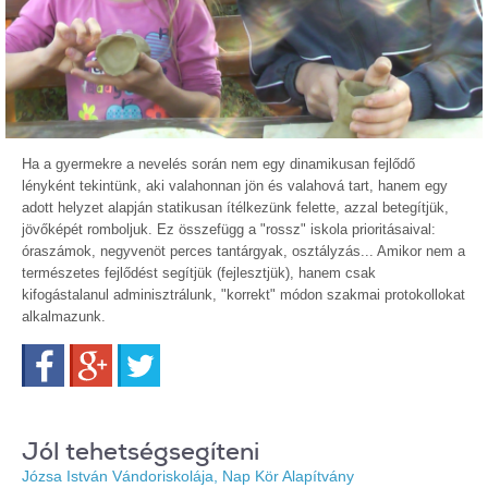
Ha a gyermekre a nevelés során nem egy dinamikusan fejlődő
lényként tekintünk, aki valahonnan jön és valahová tart, hanem egy
adott helyzet alapján statikusan ítélkezünk felette, azzal betegítjük,
jövőképét romboljuk. Ez összefügg a "rossz" iskola prioritásaival:
óraszámok, negyvenöt perces tantárgyak, osztályzás... Amikor nem a
természetes fejlődést segítjük (fejlesztjük), hanem csak
kifogástalanul adminisztrálunk, "korrekt" módon szakmai protokollokat
alkalmazunk.
Facebook
Google+
Twitter
Jól tehetségsegíteni
Józsa István Vándoriskolája, Nap Kör Alapítvány