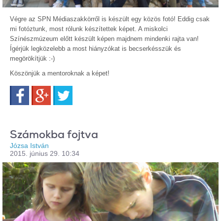
Végre az SPN Médiaszakkörről is készült egy közös fotó! Eddig csak
mi fotóztunk, most rólunk készítettek képet. A miskolci
Színészmúzeum előtt készült képen majdnem mindenki rajta van!
Ígérjük legközelebb a most hiányzókat is becserkésszük és
megörökítjük :-)
Köszönjük a mentoroknak a képet!
Facebook
Google+
Twitter
Számokba fojtva
Józsa István
2015. június 29. 10:34