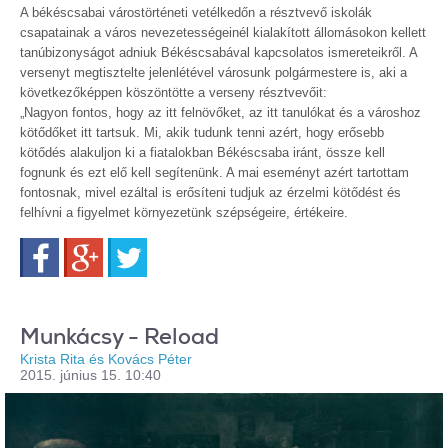
A békéscsabai várostörténeti vetélkedőn a résztvevő iskolák
csapatainak a város nevezetességeinél kialakított állomásokon kellett
tanúbizonyságot adniuk Békéscsabával kapcsolatos ismereteikről. A
versenyt megtisztelte jelenlétével városunk polgármestere is, aki a
következőképpen köszöntötte a verseny résztvevőit:
„Nagyon fontos, hogy az itt felnövőket, az itt tanulókat és a városhoz
kötődőket itt tartsuk. Mi, akik tudunk tenni azért, hogy erősebb
kötődés alakuljon ki a fiatalokban Békéscsaba iránt, össze kell
fognunk és ezt elő kell segítenünk. A mai eseményt azért tartottam
fontosnak, mivel ezáltal is erősíteni tudjuk az érzelmi kötődést és
felhívni a figyelmet környezetünk szépségeire, értékeire.
Facebook
Google+
Twitter
Munkácsy - Reload
Krista Rita és Kovács Péter
2015. június 15. 10:40