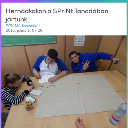
Hernádkakon a SPriNt Tanodában
jártunk
SPN Médiaszakkör
2015. július 1. 07:26