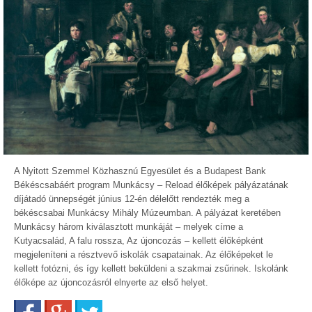
A Nyitott Szemmel Közhasznú Egyesület és a Budapest Bank
Békéscsabáért program Munkácsy – Reload élőképek pályázatának
díjátadó ünnepségét június 12-én délelőtt rendezték meg a
békéscsabai Munkácsy Mihály Múzeumban. A pályázat keretében
Munkácsy három kiválasztott munkáját – melyek címe a
Kutyacsalád, A falu rossza, Az újoncozás – kellett élőképként
megjeleníteni a résztvevő iskolák csapatainak. Az élőképeket le
kellett fotózni, és így kellett beküldeni a szakmai zsűrinek. Iskolánk
élőképe az újoncozásról elnyerte az első helyet.
Facebook
Google+
Twitter