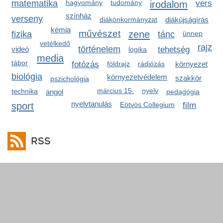
matematika
hagyomány
tudomány
irodalom
vers
színház
verseny
diákönkormányzat
diákújságírás
kémia
művészet
zene
fizika
tánc
ünnep
vetélkedő
rajz
történelem
videó
tehetség
logika
media
tábor
fotózás
földrajz
rádiózás
környezet
biológia
környezetvédelem
szakkör
pszichológia
március 15.
nyelv
technika
angol
pedagógia
nyelvtanulás
sport
Eötvös Collegium
film
RSS