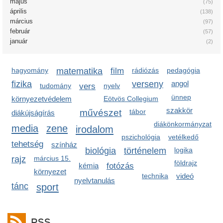
május
(75)
április
(138)
március
(97)
február
(57)
január
(2)
hagyomány
matematika
film
rádiózás
pedagógia
fizika
verseny
angol
tudomány
vers
nyelv
ünnep
környezetvédelem
Eötvös Collegium
szakkör
művészet
tábor
diákújságírás
diákönkormányzat
media
zene
irodalom
pszichológia
vetélkedő
tehetség
színház
biológia
történelem
logika
rajz
március 15.
földrajz
kémia
fotózás
környezet
technika
videó
nyelvtanulás
tánc
sport
RSS