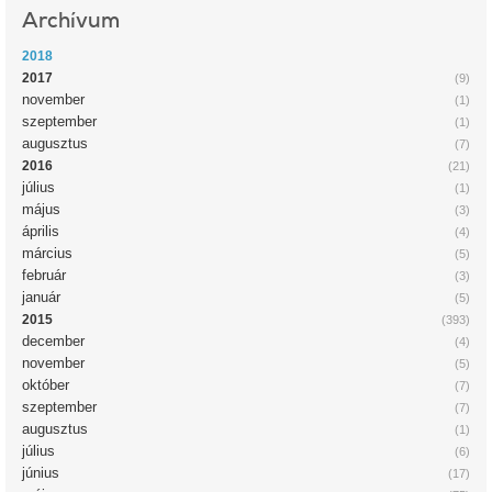
Archívum
2018
2017
(9)
november
(1)
szeptember
(1)
augusztus
(7)
2016
(21)
július
(1)
május
(3)
április
(4)
március
(5)
február
(3)
január
(5)
2015
(393)
december
(4)
november
(5)
október
(7)
szeptember
(7)
augusztus
(1)
július
(6)
június
(17)