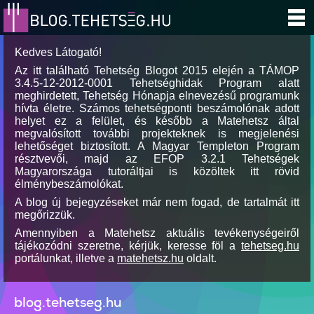
Kedves Látogató!
Az itt található Tehetség Blogot 2015 elején a TÁMOP
3.4.5-12-2012-0001 Tehetséghidak Program alatt
meghirdetett, Tehetség Hónapja elnevezésű programunk
hívta életre. Számos tehetségponti beszámolónak adott
helyet ez a felület, és később a Matehetsz által
megvalósított további projekteknek is megjelenési
lehetőséget biztosított. A Magyar Templeton Program
résztvevői, majd az EFOP 3.2.1 Tehetségek
Magyarországa tutoráltjai is közöltek itt rövid
élménybeszámolókat.
A blog új bejegyzéseket már nem fogad, de tartalmát itt
megőrizzük.
Amennyiben a Matehetsz aktuális tevékenységeiről
tájékozódni szeretne, kérjük, keresse föl a
tehetseg.hu
portálunkat, illetve a
matehetsz.hu
oldalt.
blog.tehetseg.hu