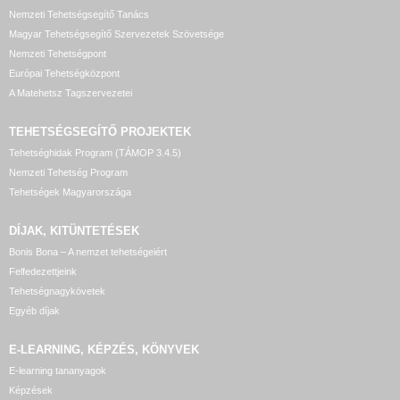
Nemzeti Tehetségsegítő Tanács
Magyar Tehetségsegítő Szervezetek Szövetsége
Nemzeti Tehetségpont
Európai Tehetségközpont
A Matehetsz Tagszervezetei
TEHETSÉGSEGÍTŐ
PROJEKTEK
Tehetséghidak Program (TÁMOP 3.4.5)
Nemzeti Tehetség Program
Tehetségek Magyarországa
DÍJAK, KITÜNTETÉSEK
Bonis Bona – A nemzet tehetségeiért
Felfedezettjeink
Tehetségnagykövetek
Egyéb díjak
E-LEARNING, KÉPZÉS, KÖNYVEK
E-learning tananyagok
Képzések