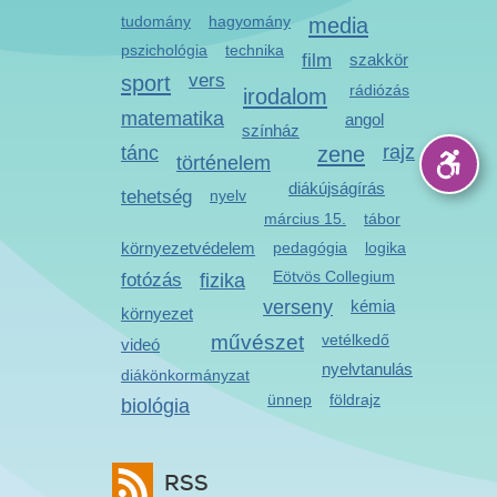
tudomány
hagyomány
media
pszichológia
technika
film
szakkör
sport
vers
rádiózás
irodalom
matematika
angol
színház
zene
rajz
tánc
történelem
diákújságírás
tehetség
nyelv
március 15.
tábor
környezetvédelem
pedagógia
logika
Eötvös Collegium
fotózás
fizika
verseny
kémia
környezet
művészet
vetélkedő
videó
nyelvtanulás
diákönkormányzat
ünnep
földrajz
biológia
RSS