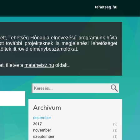
tehetseg.hu
tett, Tehetség Hónapja elnevezésű programunk hívta
tt további projekteknek is megjelenési lehetőséget
öltek itt rövid élménybeszámolókat.
t, illetve a
matehetsz.hu
oldalt.
Keresés
Archívum
december
2017
(9)
november
(1)
szeptember
(1)