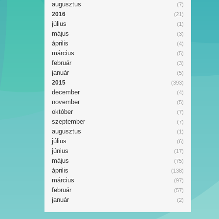
augusztus
(7)
2016
(21)
július
(1)
május
(3)
április
(4)
március
(5)
február
(3)
január
(5)
2015
(393)
december
(4)
november
(5)
október
(7)
szeptember
(7)
augusztus
(1)
július
(6)
június
(17)
május
(75)
április
(138)
március
(97)
február
(57)
január
(2)