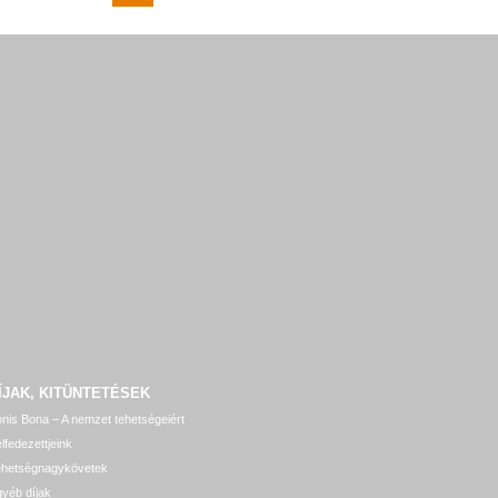
ÍJAK, KITÜNTETÉSEK
nis Bona – A nemzet tehetségeiért
lfedezettjeink
ehetségnagykövetek
yéb díjak