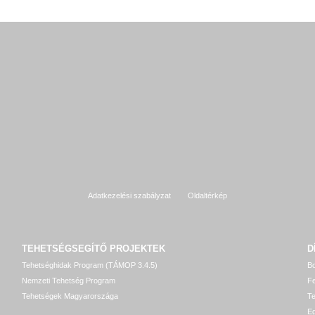
Adatkezelési szabályzat
Oldaltérkép
TEHETSÉGSEGÍTŐ
PROJEKTEK
D
Tehetséghidak Program (TÁMOP 3.4.5)
Bo
Nemzeti Tehetség Program
Fe
Tehetségek Magyarországa
T
Eg