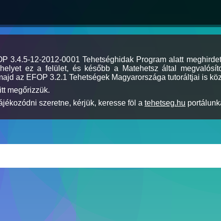
MOP 3.4.5-12-2012-0001 Tehetséghidak Program alatt meghirde
elyet ez a felület, és később a Matehetsz által megvalósíto
majd az EFOP 3.2.1 Tehetségek Magyarországa tutoráltjai is köz
itt megőrizzük.
jékozódni szeretne, kérjük, keresse föl a
tehetseg.hu
portálunka