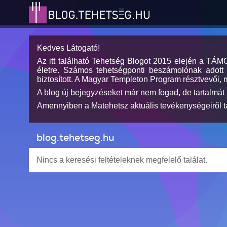
Kedves Látogató!
Az itt található Tehetség Blogot 2015 elején a TÁ
életre. Számos tehetségponti beszámolónak adott h
biztosított. A Magyar Templeton Program résztvevői, 
A blog új bejegyzéseket már nem fogad, de tartalmát 
Amennyiben a Matehetsz aktuális tevékenységeiről tá
blog.tehetseg.hu
Nincs a keresési feltételeknek megfelelő találat.