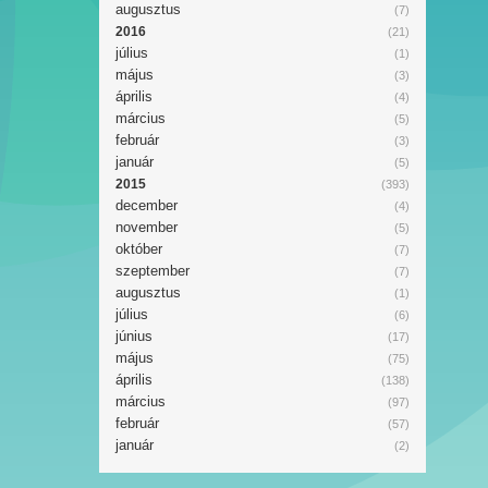
augusztus
(7)
2016
(21)
július
(1)
május
(3)
április
(4)
március
(5)
február
(3)
január
(5)
2015
(393)
december
(4)
november
(5)
október
(7)
szeptember
(7)
augusztus
(1)
július
(6)
június
(17)
május
(75)
április
(138)
március
(97)
február
(57)
január
(2)