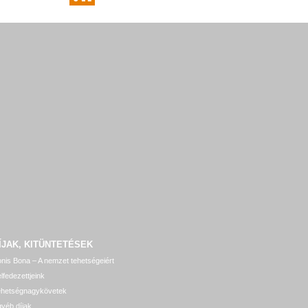
ÍJAK, KITÜNTETÉSEK
nis Bona – A nemzet tehetségeiért
lfedezettjeink
ehetségnagykövetek
yéb díjak