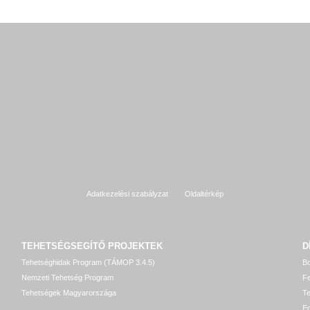
Adatkezelési szabályzat
Oldaltérkép
TEHETSÉGSEGÍTŐ
PROJEKTEK
D
Tehetséghidak Program (TÁMOP 3.4.5)
Bo
Nemzeti Tehetség Program
Fe
Tehetségek Magyarországa
T
Eg