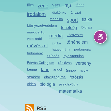
film
zene
vers
rajz
tábor
diákönkormányzat
irodalom
technika
sport
fizika
környezetvédelem
tehetség
földrajz
március 15.
media
környezet
vetélkedő
történelem
logika
művészet
hagyomány
pedagógia
tudomány
színház
nyelvtanulás
Eötvös Collegium
rádiózás
verseny
kémia
tánc
angol
ünnep
nyelv
szakkör
diákújságírás
fotózás
videó
biológia
pszichológia
matematika
RSS