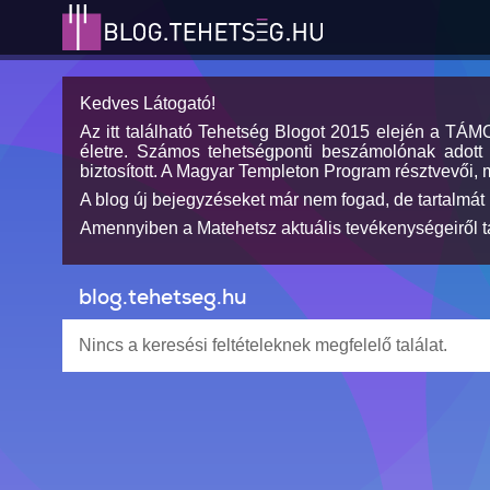
Kedves Látogató!
Az itt található Tehetség Blogot 2015 elején a TÁ
életre. Számos tehetségponti beszámolónak adott h
biztosított. A Magyar Templeton Program résztvevői, 
A blog új bejegyzéseket már nem fogad, de tartalmát 
Amennyiben a Matehetsz aktuális tevékenységeiről tá
blog.tehetseg.hu
Nincs a keresési feltételeknek megfelelő találat.