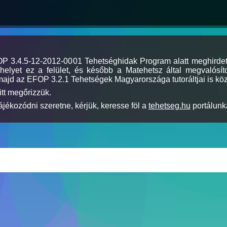
MOP 3.4.5-12-2012-0001 Tehetséghidak Program alatt meghirde
elyet ez a felület, és később a Matehetsz által megvalósíto
majd az EFOP 3.2.1 Tehetségek Magyarországa tutoráltjai is köz
itt megőrizzük.
jékozódni szeretne, kérjük, keresse föl a
tehetseg.hu
portálunka