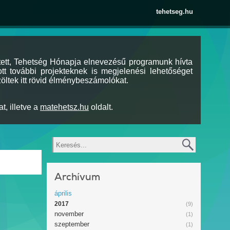
tehetseg.hu
tett, Tehetség Hónapja elnevezésű programunk hívta
tt további projekteknek is megjelenési lehetőséget
öltek itt rövid élménybeszámolókat.
t, illetve a
matehetsz.hu
oldalt.
Keresés
Archívum
április
2017
(9)
november
(1)
szeptember
(1)