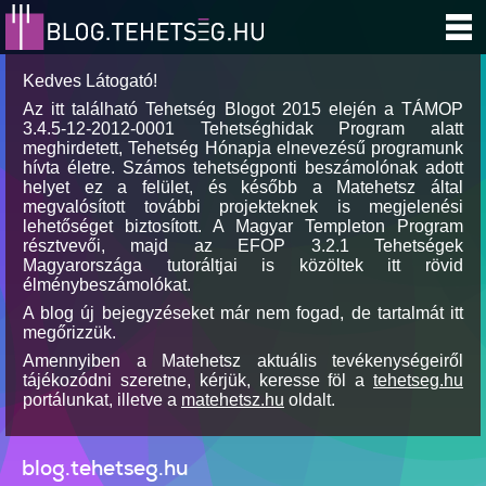
Kedves Látogató!
Az itt található Tehetség Blogot 2015 elején a TÁMOP
3.4.5-12-2012-0001 Tehetséghidak Program alatt
meghirdetett, Tehetség Hónapja elnevezésű programunk
hívta életre. Számos tehetségponti beszámolónak adott
helyet ez a felület, és később a Matehetsz által
megvalósított további projekteknek is megjelenési
lehetőséget biztosított. A Magyar Templeton Program
résztvevői, majd az EFOP 3.2.1 Tehetségek
Magyarországa tutoráltjai is közöltek itt rövid
élménybeszámolókat.
A blog új bejegyzéseket már nem fogad, de tartalmát itt
megőrizzük.
Amennyiben a Matehetsz aktuális tevékenységeiről
tájékozódni szeretne, kérjük, keresse föl a
tehetseg.hu
portálunkat, illetve a
matehetsz.hu
oldalt.
blog.tehetseg.hu