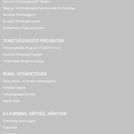
Nemzeti Tehetségsegítő Tanács
Magyar Tehetségsegítő Szervezetek Szövetsége
Nemzeti Tehetségpont
Európai Tehetségközpont
A Matehetsz Tagszervezetei
TEHETSÉGSEGÍTŐ
PROJEKTEK
Tehetséghidak Program (TÁMOP 3.4.5)
Nemzeti Tehetség Program
Tehetségek Magyarországa
DÍJAK, KITÜNTETÉSEK
Bonis Bona – A nemzet tehetségeiért
Felfedezettjeink
Tehetségnagykövetek
Egyéb díjak
E-LEARNING, KÉPZÉS, KÖNYVEK
E-learning tananyagok
Képzések