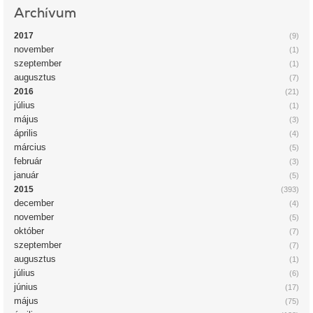
Archívum
2017
(9)
november
(1)
szeptember
(1)
augusztus
(7)
2016
(21)
július
(1)
május
(3)
április
(4)
március
(5)
február
(3)
január
(5)
2015
(393)
december
(4)
november
(5)
október
(7)
szeptember
(7)
augusztus
(1)
július
(6)
június
(17)
május
(75)