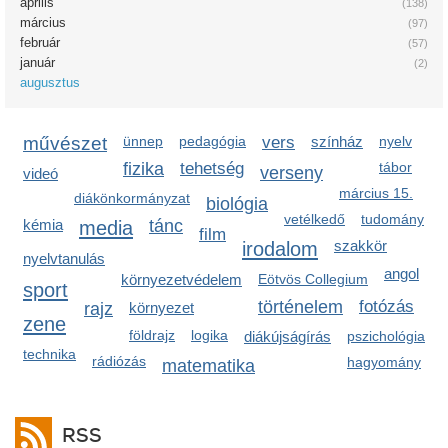
április
(138)
március
(97)
február
(57)
január
(2)
augusztus
művészet
ünnep
pedagógia
vers
színház
nyelv
fizika
tehetség
tábor
verseny
videó
március 15.
diákönkormányzat
biológia
vetélkedő
tudomány
kémia
media
tánc
film
irodalom
szakkör
nyelvtanulás
angol
környezetvédelem
Eötvös Collegium
sport
történelem
fotózás
rajz
környezet
zene
földrajz
logika
diákújságírás
pszichológia
technika
rádiózás
hagyomány
matematika
RSS