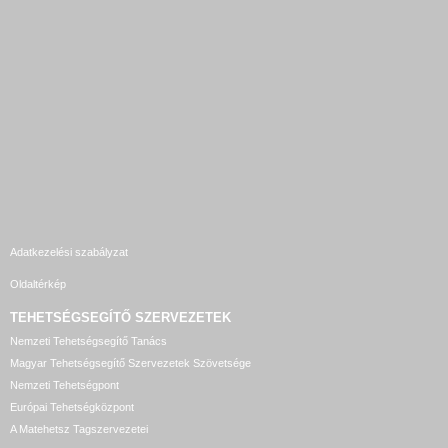
Adatkezelési szabályzat
Oldaltérkép
TEHETSÉGSEGÍTŐ SZERVEZETEK
Nemzeti Tehetségsegítő Tanács
Magyar Tehetségsegítő Szervezetek Szövetsége
Nemzeti Tehetségpont
Európai Tehetségközpont
A Matehetsz Tagszervezetei