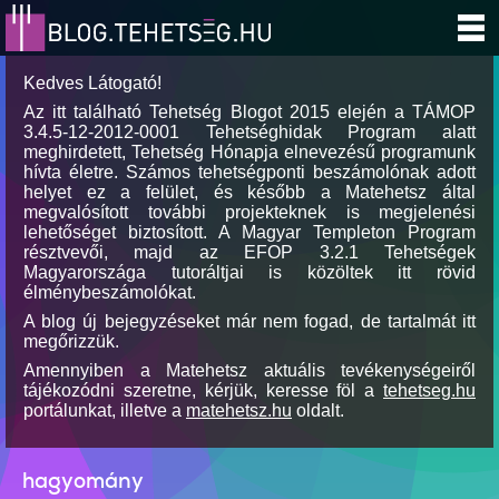
Kedves Látogató!
Az itt található Tehetség Blogot 2015 elején a TÁMOP
3.4.5-12-2012-0001 Tehetséghidak Program alatt
meghirdetett, Tehetség Hónapja elnevezésű programunk
hívta életre. Számos tehetségponti beszámolónak adott
helyet ez a felület, és később a Matehetsz által
megvalósított további projekteknek is megjelenési
lehetőséget biztosított. A Magyar Templeton Program
résztvevői, majd az EFOP 3.2.1 Tehetségek
Magyarországa tutoráltjai is közöltek itt rövid
élménybeszámolókat.
A blog új bejegyzéseket már nem fogad, de tartalmát itt
megőrizzük.
Amennyiben a Matehetsz aktuális tevékenységeiről
tájékozódni szeretne, kérjük, keresse föl a
tehetseg.hu
portálunkat, illetve a
matehetsz.hu
oldalt.
hagyomány