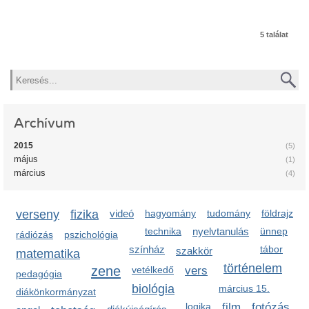
5 találat
Keresés
Archívum
2015
(5)
május
(1)
március
(4)
verseny
fizika
videó
hagyomány
tudomány
földrajz
technika
nyelvtanulás
ünnep
rádiózás
pszichológia
színház
tábor
szakkör
matematika
történelem
zene
vetélkedő
vers
pedagógia
biológia
március 15.
diákönkormányzat
logika
film
fotózás