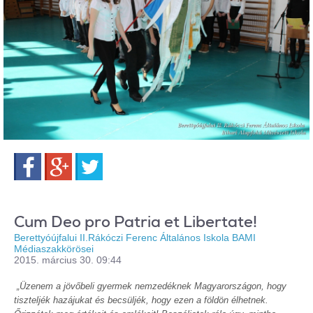
Facebook
Google+
Twitter
Cum Deo pro Patria et Libertate!
Berettyóújfalui II.Rákóczi Ferenc Általános Iskola BAMI
Médiaszakkörösei
2015. március 30. 09:44
„Üzenem a jövőbeli gyermek nemzedéknek Magyarországon, hogy
tiszteljék hazájukat és becsüljék, hogy ezen a földön élhetnek.