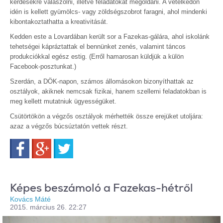
kérdésekre válaszolni, illetve feladatokat megoldani. A vetélkedőn
idén is kellett gyümölcs- vagy zöldségszobrot faragni, ahol mindenki
kibontakoztathatta a kreativitását.
Kedden este a Lovardában került sor a Fazekas-gálára, ahol iskolánk
tehetségei kápráztattak el bennünket zenés, valamint táncos
produkciókkal egész estig. (Erről hamarosan küldjük a külön
Facebook-posztunkat.)
Szerdán, a DÖK-napon, számos állomásokon bizonyíthattak az
osztályok, akiknek nemcsak fizikai, hanem szellemi feladatokban is
meg kellett mutatniuk ügyességüket.
Csütörtökön a végzős osztályok mérhették össze erejüket utoljára:
azaz a végzős búcsúztatón vettek részt.
Facebook
Google+
Twitter
Képes beszámoló a Fazekas-hétről
Kovács Máté
2015. március 26. 22:27