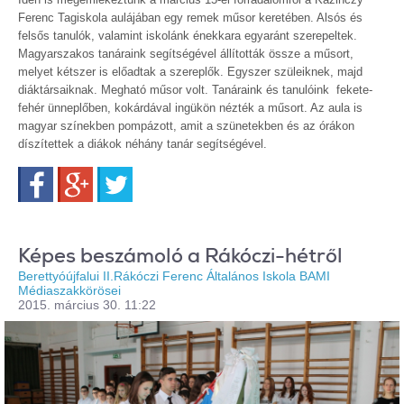
Ferenc Tagiskola aulájában egy remek műsor keretében. Alsós és
felsős tanulók, valamint iskolánk énekkara egyaránt szerepeltek.
Magyarszakos tanáraink segítségével állították össze a műsort,
melyet kétszer is előadtak a szereplők. Egyszer szüleiknek, majd
diáktársaiknak. Megható műsor volt. Tanáraink és tanulóink fekete-
fehér ünneplőben, kokárdával ingükön nézték a műsort. Az aula is
magyar színekben pompázott, amit a szünetekben és az órákon
díszítettek a diákok néhány tanár segítségével.
Facebook
Google+
Twitter
Képes beszámoló a Rákóczi-hétről
Berettyóújfalui II.Rákóczi Ferenc Általános Iskola BAMI
Médiaszakkörösei
2015. március 30. 11:22