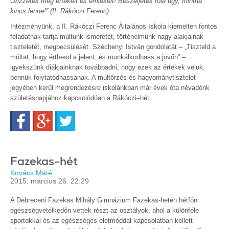
Őrizzétek meg értékeit és emlékeit! Beszéljetek róla úgy, mintha
kincs lenne!”
(II. Rákóczi Ferenc)
Intézményünk, a II. Rákóczi Ferenc Általános Iskola kiemelten fontos
feladatnak tartja múltunk ismeretét, történelmünk nagy alakjainak
tiszteletét, megbecsülését. Széchenyi István gondolatát – „Tiszteld a
múltat, hogy érthesd a jelent, és munkálkodhass a jövőn” –
igyekszünk diákjainknak továbbadni, hogy ezek az értékek velük,
bennük folytatódhassanak. A múltőrzés és hagyománytisztelet
jegyében kerül megrendezésre iskolánkban már évek óta névadónk
születésnapjához kapcsolódóan a Rákóczi–hét.
Facebook
Google+
Twitter
Fazekas-hét
Kovács Máté
2015. március 26. 22:29
A Debreceni Fazekas Mihály Gimnázium Fazekas-hetén hétfőn
egészségvetélkedőn vettek részt az osztályok, ahol a különféle
sportokkal és az egészséges életmóddal kapcsolatban kellett