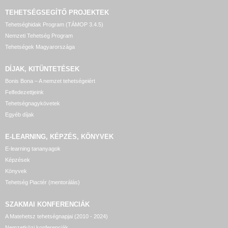
TEHETSÉGSEGÍTŐ
PROJEKTEK
Tehetséghidak Program (TÁMOP 3.4.5)
Nemzeti Tehetség Program
Tehetségek Magyarországa
DÍJAK, KITÜNTETÉSEK
Bonis Bona – A nemzet tehetségeiért
Felfedezettjeink
Tehetségnagykövetek
Egyéb díjak
E-LEARNING, KÉPZÉS, KÖNYVEK
E-learning tananyagok
Képzések
Könyvek
Tehetség Piactér (mentorálás)
SZAKMAI KONFERENCIÁK
A Matehetsz tehetségnapjai (2010 - 2024)
Nemzetközi konferenciák