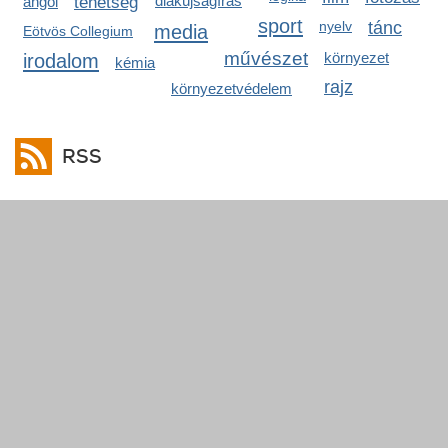
diákújságírás
angol
tehetség
sport
nyelv
tánc
media
Eötvös Collegium
művészet
irodalom
környezet
kémia
rajz
környezetvédelem
RSS