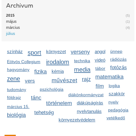
Archívum
2015
(5)
május
(1)
március
(4)
július
színház
sport
környezet
verseny
angol
ünnep
rádiózás
videó
irodalom
technika
Eötvös Collegium
fotózás
media
tábor
hagyomány
fizika
kémia
matematika
zene
rajz
művészet
vers
film
logika
pszichológia
tudomány
szakkör
diákönkormányzat
tánc
földrajz
nyelv
történelem
diákújságírás
március 15.
pedagógia
nyelvtanulás
tehetség
biológia
vetélkedő
környezetvédelem