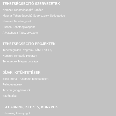
TEHETSÉGSEGÍTŐ SZERVEZETEK
Nemzeti Tehetségsegítő Tanács
Magyar Tehetségsegítő Szervezetek Szövetsége
Nemzeti Tehetségpont
Európai Tehetségközpont
A Matehetsz Tagszervezetei
TEHETSÉGSEGÍTŐ
PROJEKTEK
Tehetséghidak Program (TÁMOP 3.4.5)
Nemzeti Tehetség Program
Tehetségek Magyarországa
DÍJAK, KITÜNTETÉSEK
Bonis Bona – A nemzet tehetségeiért
Felfedezettjeink
Tehetségnagykövetek
Egyéb díjak
E-LEARNING, KÉPZÉS, KÖNYVEK
E-learning tananyagok