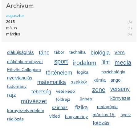
Archívum
augusztus
2015
(5)
május
(1)
március
(4)
diákújságírás
tánc
tábor
technika
biológia
vers
sport
media
diákönkormányzat
irodalom
film
Eötvös Collegium
pszichológia
történelem
logika
nyelvtanulás
kémia
angol
matematika
szakkör
tudomány
zene
verseny
tehetség
vetélkedő
rajz
környezet
ünnep
földrajz
művészet
pedagógia
fizika
színház
környezetvédelem
március 15.
nyelv
videó
hagyomány
rádiózás
fotózás