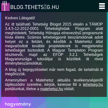
Kedves Látogató!
Az itt található Tehetség Blogot 2015 elején a TÁMOP
3.4.5-12-2012-0001 Tehetséghidak Program alatt
meghirdetett, Tehetség Hónapja elnevezésű programunk
hívta életre. Számos tehetségponti beszámolónak adott
helyet ez a felület, és később a Matehetsz által
megvalósított további projekteknek is megjelenési
lehetőséget biztosított. A Magyar Templeton Program
résztvevői, majd az EFOP 3.2.1 Tehetségek
Magyarországa tutoráltjai is közöltek itt rövid
élménybeszámolókat.
A blog új bejegyzéseket már nem fogad, de tartalmát itt
megőrizzük.
Amennyiben a Matehetsz aktuális tevékenységeiről
tájékozódni szeretne, kérjük, keresse föl a
tehetseg.hu
portálunkat, illetve a
matehetsz.hu
oldalt.
hagyomány