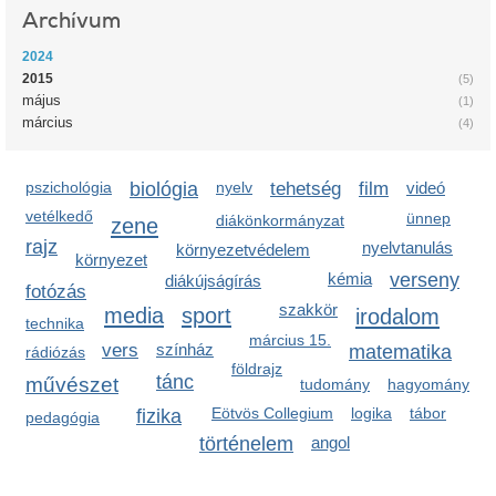
Archívum
2024
2015
(5)
május
(1)
március
(4)
pszichológia
biológia
nyelv
tehetség
film
videó
vetélkedő
ünnep
diákönkormányzat
zene
rajz
nyelvtanulás
környezetvédelem
környezet
kémia
verseny
diákújságírás
fotózás
szakkör
media
sport
irodalom
technika
március 15.
vers
színház
matematika
rádiózás
földrajz
tánc
művészet
tudomány
hagyomány
Eötvös Collegium
logika
tábor
fizika
pedagógia
történelem
angol