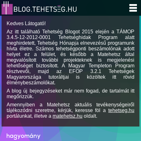
Kedves Látogató!
Az itt található Tehetség Blogot 2015 elején a TÁMOP
3.4.5-12-2012-0001 Tehetséghidak Program alatt
meghirdetett, Tehetség Hónapja elnevezésű programunk
hívta életre. Számos tehetségponti beszámolónak adott
helyet ez a felület, és később a Matehetsz által
megvalósított további projekteknek is megjelenési
lehetőséget biztosított. A Magyar Templeton Program
résztvevői, majd az EFOP 3.2.1 Tehetségek
Magyarországa tutoráltjai is közöltek itt rövid
élménybeszámolókat.
A blog új bejegyzéseket már nem fogad, de tartalmát itt
megőrizzük.
Amennyiben a Matehetsz aktuális tevékenységeiről
tájékozódni szeretne, kérjük, keresse föl a
tehetseg.hu
portálunkat, illetve a
matehetsz.hu
oldalt.
hagyomány