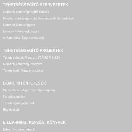
TEHETSÉGSEGÍTŐ SZERVEZETEK
Nemzeti Tehetségsegítő Tanács
Magyar Tehetségsegítő Szervezetek Szövetsége
Nemzeti Tehetségpont
Európai Tehetségközpont
A Matehetsz Tagszervezetei
TEHETSÉGSEGÍTŐ
PROJEKTEK
Tehetséghidak Program (TÁMOP 3.4.5)
Nemzeti Tehetség Program
Tehetségek Magyarországa
DÍJAK, KITÜNTETÉSEK
Bonis Bona – A nemzet tehetségeiért
Felfedezettjeink
Tehetségnagykövetek
Egyéb díjak
E-LEARNING, KÉPZÉS, KÖNYVEK
E-learning tananyagok