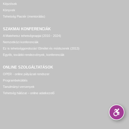
Képzések
Könyvek
Tehetség Piactér (mentorálás)
SZAKMAI KONFERENCIÁK
A Matehetsz tehetségnapjai (2010 - 2024)
Nemzetközi konferenciák
Ez is tehetséggondozás! Elmélet és módszerek (2013)
Egyéb, további rendezvények, konferenciák
ONLINE SZOLGÁLTATÁSOK
OPER - online pályázati rendszer
Programbeküldés
Tanulmányi versenyek
Tehetség hálózat – online adatkezelő