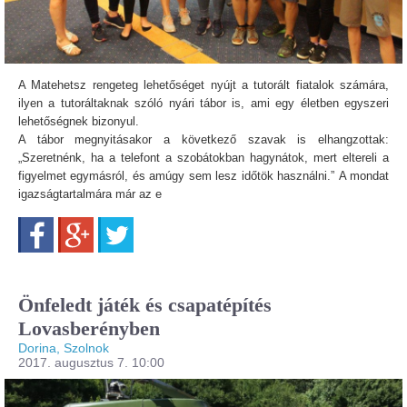
A Matehetsz rengeteg lehetőséget nyújt a tutorált fiatalok számára,
ilyen a tutoráltaknak szóló nyári tábor is, ami egy életben egyszeri
lehetőségnek bizonyul.
A tábor megnyitásakor a következő szavak is elhangzottak:
„Szeretnénk, ha a telefont a szobátokban hagynátok, mert eltereli a
figyelmet egymásról, és amúgy sem lesz időtök használni.”
A mondat
igazságtartalmára már az e
Facebook
Google+
Twitter
Önfeledt játék és csapatépítés
Lovasberényben
Dorina, Szolnok
2017. augusztus 7. 10:00