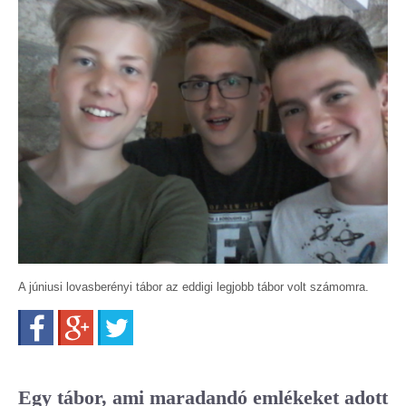
A júniusi lovasberényi tábor az eddigi legjobb tábor volt számomra.
Facebook
Google+
Twitter
Egy tábor, ami maradandó emlékeket adott