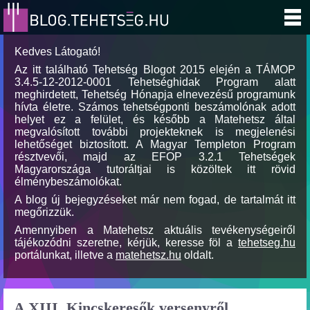
Kedves Látogató!
Az itt található Tehetség Blogot 2015 elején a TÁMOP
3.4.5-12-2012-0001 Tehetséghidak Program alatt
meghirdetett, Tehetség Hónapja elnevezésű programunk
hívta életre. Számos tehetségponti beszámolónak adott
helyet ez a felület, és később a Matehetsz által
megvalósított további projekteknek is megjelenési
lehetőséget biztosított. A Magyar Templeton Program
résztvevői, majd az EFOP 3.2.1 Tehetségek
Magyarországa tutoráltjai is közöltek itt rövid
élménybeszámolókat.
A blog új bejegyzéseket már nem fogad, de tartalmát itt
megőrizzük.
Amennyiben a Matehetsz aktuális tevékenységeiről
tájékozódni szeretne, kérjük, keresse föl a
tehetseg.hu
portálunkat, illetve a
matehetsz.hu
oldalt.
A XIII. Kincskeresők versenyről