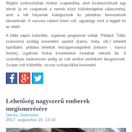
Rögtön szétosztottak minket csapatokba, ahol kiválasztottunk egy
témát (a mi csapatunk a nemek közti különbségeket választotta),
amit a hét folyamán kidolgoztunk és pénteken bemutattunk
társainknak. A vacsora valami isteni volt, ugyanúgy mint a reggeli és
az ebéd.
A többi napon különféle, izgalmas programok voltak. Például: Több,
számomra ezidáig ismeretlen sportot (kama, méta, stb.) lehetett
kipróbálni, próbára tehettük kézügyességünket (selyem -, kavics
festés), izgalmas fizikai kísérleteket mutattak nekünk be. A
személyes kedvencem pedig az volt amikor esténként beugróztunk.
Szuper volt különféle, vicces szituációkba keveredni.
Facebook
Google+
Twitter
Lehetőség nagyszerű emberek
megismerésére
Dénes, Debrecen
2017. augusztus 16. 13:16