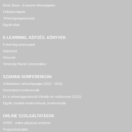
Bonis Bona – A nemzet tehetségeiért
Felfedezettjeink
Tehetségnagykövetek
Egyéb díjak
E-LEARNING, KÉPZÉS, KÖNYVEK
E-learning tananyagok
Képzések
Könyvek
Tehetség Piactér (mentorálás)
SZAKMAI KONFERENCIÁK
A Matehetsz tehetségnapjai (2010 - 2024)
Nemzetközi konferenciák
Ez is tehetséggondozás! Elmélet és módszerek (2013)
Egyéb, további rendezvények, konferenciák
ONLINE SZOLGÁLTATÁSOK
OPER - online pályázati rendszer
Programbeküldés