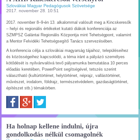
Szlovákiai Magyar Pedagógusok Szövetsége
2017. november 28. 10:51
2017. november 8–9-én 13. alkalommal valósult meg a Kincskeresők
– helyi és regionális értékeket kutató diákok konferenciája az
SZMPSZ Galántai Regionális Központja mint Tehetségpont, valamint
a Mentor Felvidéki Tehetségsegítő Tanács szervezésében.
A konferencia célja a szlovákiai magyarság tájaihoz, településeihez
és közösségeihez kapcsolódó, a téma iránt a pályázó személyes
kötődését is nyilvánvalóvá tevő pályamunka bemutatása 10 perces
előadás keretében, PowerPoint segítségével, tetszés szerint
választható (kultúrtörténet, helytörténet, néprajz, vallástörténet,
művészet, irodalom, földrajz, természetvédelem, gazdaságtörténet,
építészet stb.) témakörben.
Facebook
Google+
Twitter
Ha holnap kellene indulni, újra
gondolkodás nélkül csomagolnék