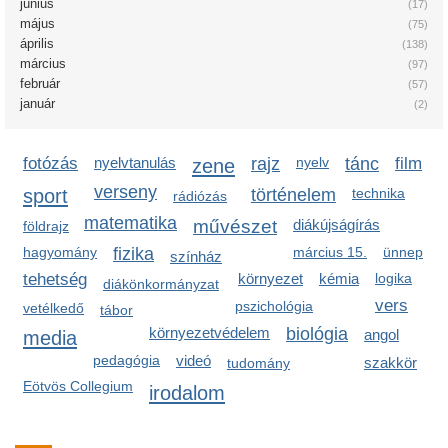
június
(17)
május
(75)
április
(138)
március
(97)
február
(57)
január
(2)
fotózás
nyelvtanulás
zene
rajz
nyelv
tánc
film
verseny
sport
történelem
technika
rádiózás
matematika
művészet
diákújságírás
földrajz
hagyomány
fizika
március 15.
ünnep
színház
tehetség
környezet
kémia
logika
diákönkormányzat
vers
pszichológia
vetélkedő
tábor
környezetvédelem
biológia
media
angol
pedagógia
videó
szakkör
tudomány
Eötvös Collegium
irodalom