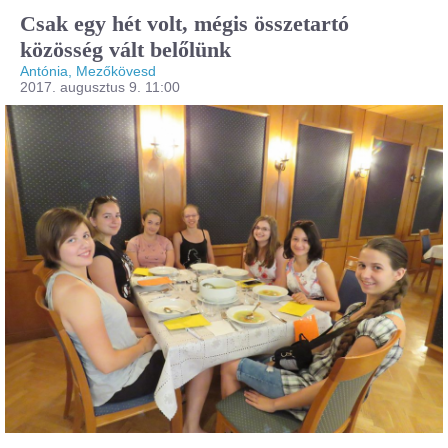
Csak egy hét volt, mégis összetartó
közösség vált belőlünk
Antónia, Mezőkövesd
2017. augusztus 9. 11:00