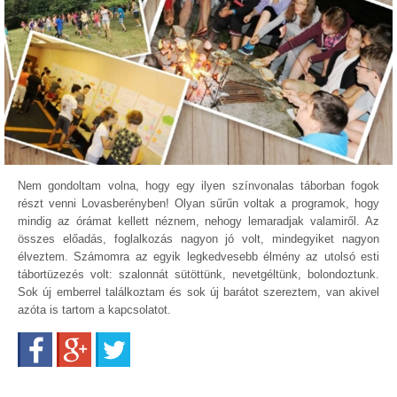
Nem gondoltam volna, hogy egy ilyen színvonalas táborban fogok
részt venni Lovasberényben! Olyan sűrűn voltak a programok, hogy
mindig az órámat kellett néznem, nehogy lemaradjak valamiről. Az
összes előadás, foglalkozás nagyon jó volt, mindegyiket nagyon
élveztem. Számomra az egyik legkedvesebb élmény az utolsó esti
tábortüzezés volt: szalonnát sütöttünk, nevetgéltünk, bolondoztunk.
Sok új emberrel találkoztam és sok új barátot szereztem, van akivel
azóta is tartom a kapcsolatot.
Facebook
Google+
Twitter