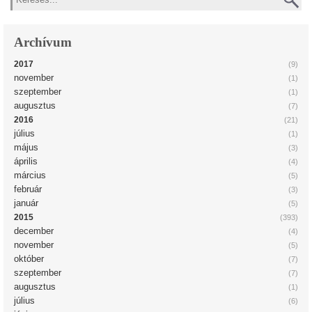
Archívum
2017
(9)
november
(1)
szeptember
(1)
augusztus
(7)
2016
(21)
július
(1)
május
(3)
április
(4)
március
(5)
február
(3)
január
(5)
2015
(393)
december
(4)
november
(5)
október
(7)
szeptember
(7)
augusztus
(1)
július
(6)