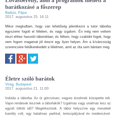
Lovasberény, ahol a programok mellett a
barátkozásé a főszerep
Balázs, Pápa
2017. augusztus 25. 16:11
Mikor megtudtam, hogy van lehetőség jelentkezni a tutor táborba
egyszerre fogott el félelem, és nagy izgalom. Én még nem vettem
részt ehhez hasonló táborokban, és féltem, hogy csalódni fogok, hogy
nem fogom magamat jól érezni egy ilyen helyen. Ám a kíváncsiság
szerencsére felülkerekedett a félelmen, amit az óta sem bántam meg.
Facebook
Google+
Twitter
Életre szóló barátok
Virág, Budapest
2017. augusztus 21. 11:00
Indulás a táborba. Az út görcsösen, vegyes érzelmek közepette telt.
Vajon rendesek lesznek a táborlakók? Izgalmas vagy unalmas lesz az
együtt töltött idő? Megérkeztünk. A tábor helyszíne egy mesebeli
kastély volt, egy hatalmas parkkal, teniszpályával és medencével.