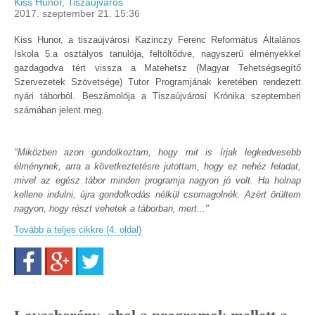
Kiss Hunor, Tiszaújváros
2017. szeptember 21. 15:36
Kiss Hunor, a tiszaújvárosi Kazinczy Ferenc Református Általános
Iskola 5.a osztályos tanulója, feltöltődve, nagyszerű élményekkel
gazdagodva tért vissza a Matehetsz (Magyar Tehetségsegítő
Szervezetek Szövetsége) Tutor Programjának keretében rendezett
nyári táborból. Beszámolója a Tiszaújvárosi Krónika szeptemberi
számában jelent meg.
"Miközben azon gondolkoztam, hogy mit is írjak legkedvesebb
élménynek, arra a következtetésre jutottam, hogy ez nehéz feladat,
mivel az egész tábor minden programja nagyon jó volt. Ha holnap
kellene indulni, újra gondolkodás nélkül csomagolnék. Azért örültem
nagyon, hogy részt vehetek a táborban, mert..."
Tovább a teljes cikkre (4. oldal)
Facebook
Google+
Twitter