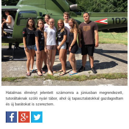
Hatalmas élményt jelentett számomra a júniusban megrendezett,
tutoráltaknak szóló nyári tábor, ahol új tapasztalatokkal gazdagodtam
és új barátokat is szereztem.
Facebook
Google+
Twitter