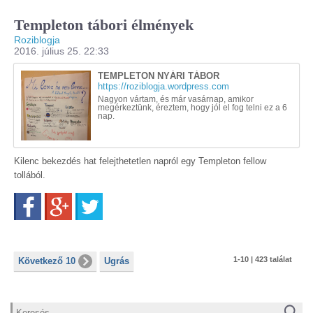
Templeton tábori élmények
Roziblogja
2016. július 25. 22:33
TEMPLETON NYÁRI TÁBOR
https://roziblogja.wordpress.com
Nagyon vártam, és már vasárnap, amikor
megérkeztünk, éreztem, hogy jól el fog telni ez a 6
nap.
Kilenc bekezdés hat felejthetetlen napról egy Templeton fellow
tollából.
Facebook
Google+
Twitter
1-10 | 423 találat
Következő 10
Ugrás
Keresés