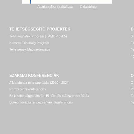
Adatkezelési szabályzat
Oldaltérkép
TEHETSÉGSEGÍTŐ
PROJEKTEK
D
Tehetséghidak Program (TÁMOP 3.4.5)
Bo
Nemzeti Tehetség Program
Fe
Tehetségek Magyarországa
T
Eg
SZAKMAI KONFERENCIÁK
O
A Matehetsz tehetségnapjai (2010 - 2024)
OP
Nemzetközi konferenciák
P
Ez is tehetséggondozás! Elmélet és módszerek (2013)
T
Egyéb, további rendezvények, konferenciák
Te