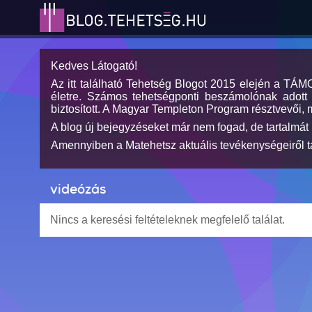
Kedves Látogató!
Az itt található Tehetség Blogot 2015 elején a TÁ
életre. Számos tehetségponti beszámolónak adott h
biztosított. A Magyar Templeton Program résztvevői, 
A blog új bejegyzéseket már nem fogad, de tartalmát 
Amennyiben a Matehetsz aktuális tevékenységeiről tá
videózás
Nincs a keresési feltételeknek megfelelő találat.