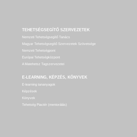
TEHETSÉGSEGÍTŐ SZERVEZETEK
Nemzeti Tehetségsegítő Tanács
Magyar Tehetségsegítő Szervezetek Szövetsége
Nemzeti Tehetségpont
Európai Tehetségközpont
A Matehetsz Tagszervezetei
E-LEARNING, KÉPZÉS, KÖNYVEK
E-learning tananyagok
Képzések
Könyvek
Tehetség Piactér (mentorálás)