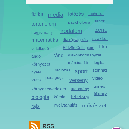
fizika
media
fotózás
technika
tábor
pszichológia
történelem
zene
irodalom
hagyomány
szakkör
matematika
diákújságírás
film
Eötvös Collegium
vetélkedő
tánc
diákönkormányzat
angol
március 15.
logika
környezet
rádiózás
sport
színház
nyelv
pedagógia
videó
vers
verseny
ünnep
környezetvédelem
tudomány
földrajz
tehetség
biológia
kémia
nyelvtanulás
művészet
rajz
RSS