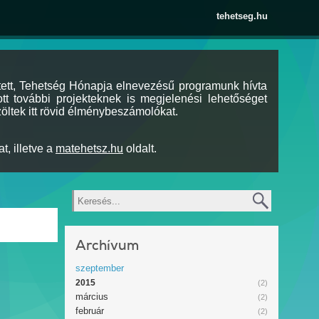
tehetseg.hu
tett, Tehetség Hónapja elnevezésű programunk hívta
tt további projekteknek is megjelenési lehetőséget
öltek itt rövid élménybeszámolókat.
t, illetve a
matehetsz.hu
oldalt.
Keresés
Archívum
szeptember
2015
(2)
március
(2)
február
(2)