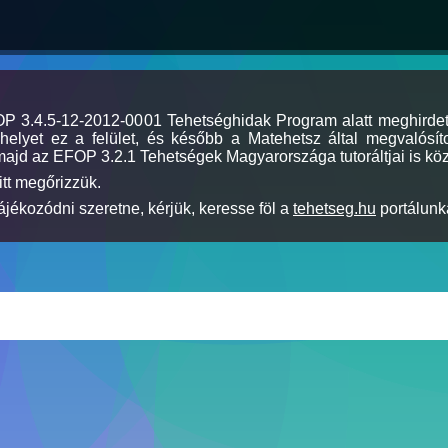
MOP 3.4.5-12-2012-0001 Tehetséghidak Program alatt meghirde
elyet ez a felület, és később a Matehetsz által megvalósíto
majd az EFOP 3.2.1 Tehetségek Magyarországa tutoráltjai is köz
itt megőrizzük.
jékozódni szeretne, kérjük, keresse föl a
tehetseg.hu
portálunka