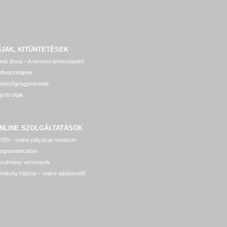
ÍJAK, KITÜNTETÉSEK
nis Bona – A nemzet tehetségeiért
lfedezettjeink
ehetségnagykövetek
yéb díjak
NLINE SZOLGÁLTATÁSOK
ER - online pályázati rendszer
rogrambeküldés
anulmányi versenyek
hetség hálózat – online adatkezelő