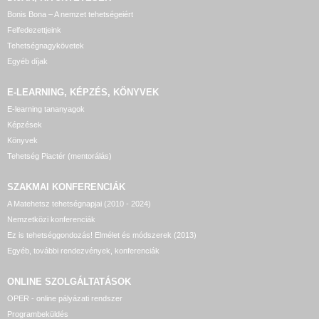
Bonis Bona – A nemzet tehetségeiért
Felfedezettjeink
Tehetségnagykövetek
Egyéb díjak
E-LEARNING, KÉPZÉS, KÖNYVEK
E-learning tananyagok
Képzések
Könyvek
Tehetség Piactér (mentorálás)
SZAKMAI KONFERENCIÁK
A Matehetsz tehetségnapjai (2010 - 2024)
Nemzetközi konferenciák
Ez is tehetséggondozás! Elmélet és módszerek (2013)
Egyéb, további rendezvények, konferenciák
ONLINE SZOLGÁLTATÁSOK
OPER - online pályázati rendszer
Programbeküldés