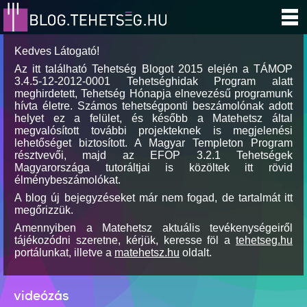
Kedves Látogató!
Az itt található Tehetség Blogot 2015 elején a TÁMOP
3.4.5-12-2012-0001 Tehetséghidak Program alatt
meghirdetett, Tehetség Hónapja elnevezésű programunk
hívta életre. Számos tehetségponti beszámolónak adott
helyet ez a felület, és később a Matehetsz által
megvalósított további projekteknek is megjelenési
lehetőséget biztosított. A Magyar Templeton Program
résztvevői, majd az EFOP 3.2.1 Tehetségek
Magyarországa tutoráltjai is közöltek itt rövid
élménybeszámolókat.
A blog új bejegyzéseket már nem fogad, de tartalmát itt
megőrizzük.
Amennyiben a Matehetsz aktuális tevékenységeiről
tájékozódni szeretne, kérjük, keresse föl a
tehetseg.hu
portálunkat, illetve a
matehetsz.hu
oldalt.
videózás