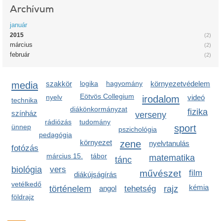
Archívum
január
2015
(2)
március
(2)
február
(2)
media
szakkör
logika
hagyomány
környezetvédelem
Eötvös Collegium
nyelv
irodalom
videó
technika
diákönkormányzat
fizika
színház
verseny
rádiózás
tudomány
sport
ünnep
pszichológia
pedagógia
környezet
zene
nyelvtanulás
fotózás
március 15.
tábor
matematika
tánc
biológia
vers
művészet
film
diákújságírás
vetélkedő
kémia
történelem
angol
tehetség
rajz
földrajz