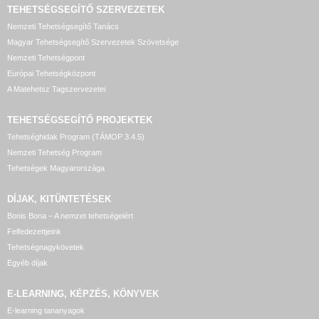
TEHETSÉGSEGÍTŐ SZERVEZETEK
Nemzeti Tehetségsegítő Tanács
Magyar Tehetségsegítő Szervezetek Szövetsége
Nemzeti Tehetségpont
Európai Tehetségközpont
A Matehetsz Tagszervezetei
TEHETSÉGSEGÍTŐ
PROJEKTEK
Tehetséghidak Program (TÁMOP 3.4.5)
Nemzeti Tehetség Program
Tehetségek Magyarországa
DÍJAK, KITÜNTETÉSEK
Bonis Bona – A nemzet tehetségeiért
Felfedezettjeink
Tehetségnagykövetek
Egyéb díjak
E-LEARNING, KÉPZÉS, KÖNYVEK
E-learning tananyagok