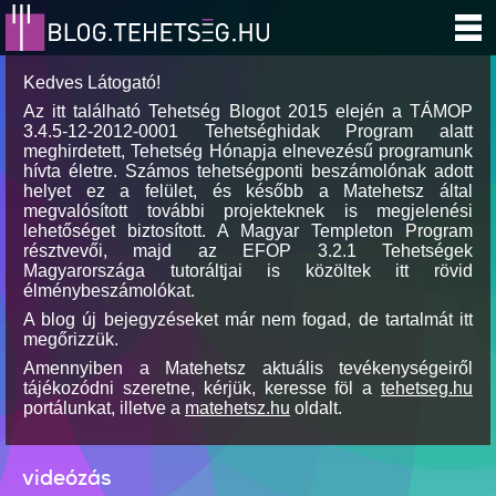
Kedves Látogató!
Az itt található Tehetség Blogot 2015 elején a TÁMOP
3.4.5-12-2012-0001 Tehetséghidak Program alatt
meghirdetett, Tehetség Hónapja elnevezésű programunk
hívta életre. Számos tehetségponti beszámolónak adott
helyet ez a felület, és később a Matehetsz által
megvalósított további projekteknek is megjelenési
lehetőséget biztosított. A Magyar Templeton Program
résztvevői, majd az EFOP 3.2.1 Tehetségek
Magyarországa tutoráltjai is közöltek itt rövid
élménybeszámolókat.
A blog új bejegyzéseket már nem fogad, de tartalmát itt
megőrizzük.
Amennyiben a Matehetsz aktuális tevékenységeiről
tájékozódni szeretne, kérjük, keresse föl a
tehetseg.hu
portálunkat, illetve a
matehetsz.hu
oldalt.
videózás