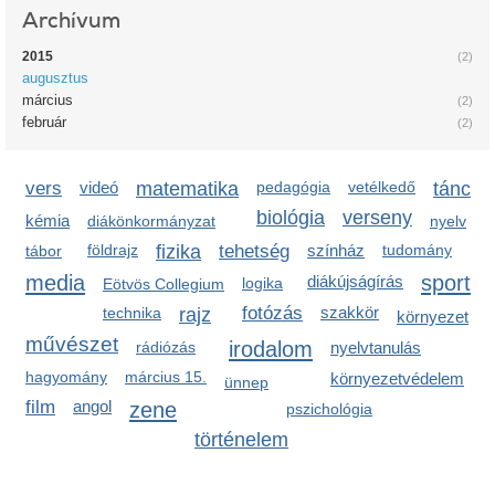
Archívum
2015
(2)
augusztus
március
(2)
február
(2)
vers
videó
matematika
pedagógia
vetélkedő
tánc
biológia
verseny
kémia
diákönkormányzat
nyelv
földrajz
fizika
tehetség
színház
tudomány
tábor
media
sport
diákújságírás
logika
Eötvös Collegium
fotózás
szakkör
technika
rajz
környezet
művészet
irodalom
rádiózás
nyelvtanulás
hagyomány
március 15.
környezetvédelem
ünnep
film
angol
zene
pszichológia
történelem