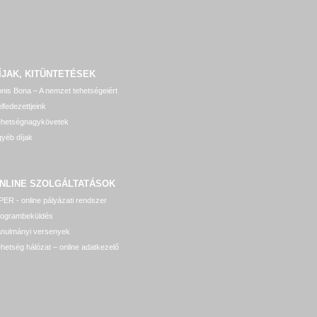
ÍJAK, KITÜNTETÉSEK
nis Bona – A nemzet tehetségeiért
lfedezettjeink
ehetségnagykövetek
yéb díjak
NLINE SZOLGÁLTATÁSOK
ER - online pályázati rendszer
rogrambeküldés
anulmányi versenyek
hetség hálózat – online adatkezelő