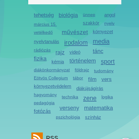
tehetség
biológia
ünnep
angol
szakkör
nyelv
március 15.
művészet
környezet
vetélkedő
media
nyelvtanulás
irodalom
rádiózás
tánc
rajz
videó
fizika
történelem
sport
kémia
diákönkormányzat
földrajz
tudomány
Eötvös Collegium
tábor
film
vers
környezetvédelem
diákújságírás
hagyomány
technika
zene
logika
pedagógia
verseny
matematika
fotózás
pszichológia
színház
RSS