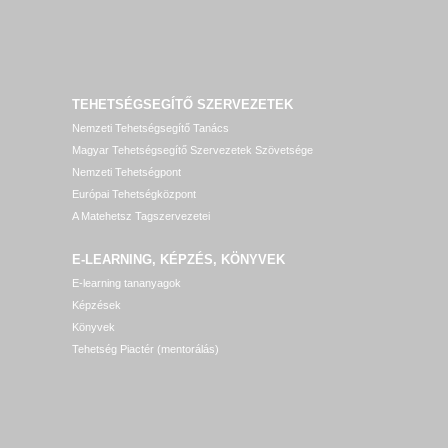
TEHETSÉGSEGÍTŐ SZERVEZETEK
Nemzeti Tehetségsegítő Tanács
Magyar Tehetségsegítő Szervezetek Szövetsége
Nemzeti Tehetségpont
Európai Tehetségközpont
A Matehetsz Tagszervezetei
E-LEARNING, KÉPZÉS, KÖNYVEK
E-learning tananyagok
Képzések
Könyvek
Tehetség Piactér (mentorálás)