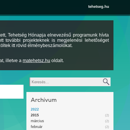
tehetseg.hu
tett, Tehetség Hónapja elnevezésű programunk hívta
tt további projekteknek is megjelenési lehetőséget
öltek itt rövid élménybeszámolókat.
t, illetve a
matehetsz.hu
oldalt.
Keresés
Archívum
2022
2015
(2)
március
(2)
február
(2)