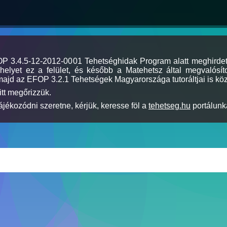
MOP 3.4.5-12-2012-0001 Tehetséghidak Program alatt meghirde
elyet ez a felület, és később a Matehetsz által megvalósíto
majd az EFOP 3.2.1 Tehetségek Magyarországa tutoráltjai is köz
itt megőrizzük.
jékozódni szeretne, kérjük, keresse föl a
tehetseg.hu
portálunka