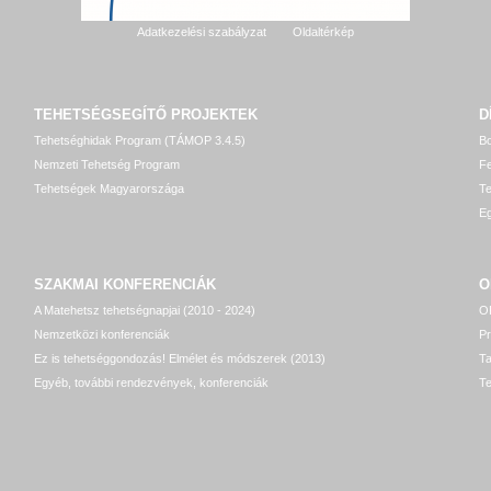
Adatkezelési szabályzat
Oldaltérkép
TEHETSÉGSEGÍTŐ
PROJEKTEK
D
Tehetséghidak Program (TÁMOP 3.4.5)
Bo
Nemzeti Tehetség Program
Fe
Tehetségek Magyarországa
T
Eg
SZAKMAI KONFERENCIÁK
O
A Matehetsz tehetségnapjai (2010 - 2024)
OP
Nemzetközi konferenciák
P
Ez is tehetséggondozás! Elmélet és módszerek (2013)
T
Egyéb, további rendezvények, konferenciák
Te