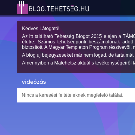
Kedves Látogató!
Az itt található Tehetség Blogot 2015 elején a TÁ
életre. Számos tehetségponti beszámolónak adott h
biztosított. A Magyar Templeton Program résztvevői, 
A blog új bejegyzéseket már nem fogad, de tartalmát 
Amennyiben a Matehetsz aktuális tevékenységeiről tá
videózás
Nincs a keresési feltételeknek megfelelő találat.