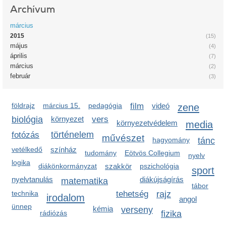
Archívum
március
2015
(15)
május
(4)
április
(7)
március
(2)
február
(3)
földrajz
március 15.
pedagógia
film
videó
zene
biológia
környezet
vers
környezetvédelem
media
történelem
fotózás
művészet
hagyomány
tánc
vetélkedő
színház
tudomány
Eötvös Collegium
nyelv
logika
diákönkormányzat
szakkör
pszichológia
sport
nyelvtanulás
diákújságírás
matematika
tábor
technika
tehetség
rajz
irodalom
angol
ünnep
kémia
verseny
rádiózás
fizika