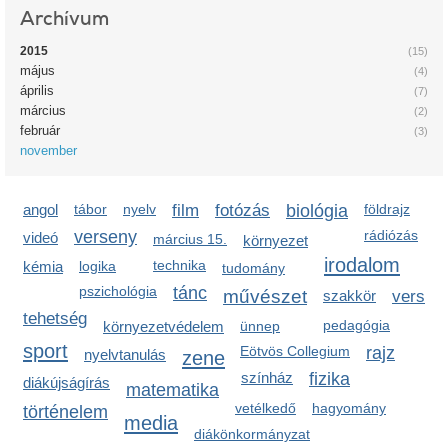
Archívum
2015
(15)
május
(4)
április
(7)
március
(2)
február
(3)
november
angol
tábor
nyelv
film
fotózás
biológia
földrajz
verseny
rádiózás
videó
március 15.
környezet
irodalom
technika
kémia
logika
tudomány
pszichológia
tánc
művészet
szakkör
vers
tehetség
pedagógia
környezetvédelem
ünnep
sport
Eötvös Collegium
rajz
nyelvtanulás
zene
színház
fizika
diákújságírás
matematika
vetélkedő
hagyomány
történelem
media
diákönkormányzat