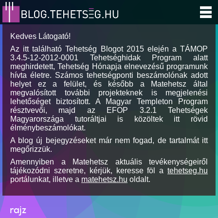
Kedves Látogató!
Az itt található Tehetség Blogot 2015 elején a TÁMOP
3.4.5-12-2012-0001 Tehetséghidak Program alatt
meghirdetett, Tehetség Hónapja elnevezésű programunk
hívta életre. Számos tehetségponti beszámolónak adott
helyet ez a felület, és később a Matehetsz által
megvalósított további projekteknek is megjelenési
lehetőséget biztosított. A Magyar Templeton Program
résztvevői, majd az EFOP 3.2.1 Tehetségek
Magyarországa tutoráltjai is közöltek itt rövid
élménybeszámolókat.
A blog új bejegyzéseket már nem fogad, de tartalmát itt
megőrizzük.
Amennyiben a Matehetsz aktuális tevékenységeiről
tájékozódni szeretne, kérjük, keresse föl a
tehetseg.hu
portálunkat, illetve a
matehetsz.hu
oldalt.
rajz