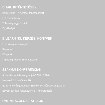
DÍJAK, KITÜNTETÉSEK
Bonis Bona – A nemzet tehetségeiért
Felfedezettjeink
Tehetségnagykövetek
Egyéb díjak
E-LEARNING, KÉPZÉS, KÖNYVEK
E-learning tananyagok
Képzések
Könyvek
Tehetség Piactér (mentorálás)
SZAKMAI KONFERENCIÁK
A Matehetsz tehetségnapjai (2010 - 2024)
Nemzetközi konferenciák
Ez is tehetséggondozás! Elmélet és módszerek (2013)
Egyéb, további rendezvények, konferenciák
ONLINE SZOLGÁLTATÁSOK