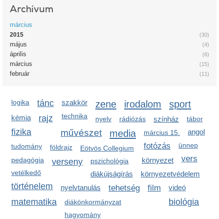
Archívum
március
2015
(30)
május
(4)
április
(6)
március
(15)
február
(11)
logika
tánc
szakkör
zene
irodalom
sport
technika
kémia
rajz
nyelv
rádiózás
színház
tábor
fizika
művészet
media
angol
március 15.
fotózás
ünnep
tudomány
földrajz
Eötvös Collegium
vers
pedagógia
környezet
verseny
pszichológia
vetélkedő
diákújságírás
környezetvédelem
történelem
nyelvtanulás
tehetség
film
videó
matematika
biológia
diákönkormányzat
hagyomány