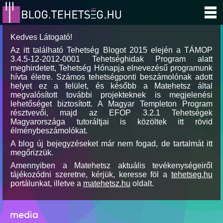
Kedves Látogató!
Az itt található Tehetség Blogot 2015 elején a TÁMOP
3.4.5-12-2012-0001 Tehetséghidak Program alatt
meghirdetett, Tehetség Hónapja elnevezésű programunk
hívta életre. Számos tehetségponti beszámolónak adott
helyet ez a felület, és később a Matehetsz által
megvalósított további projekteknek is megjelenési
lehetőséget biztosított. A Magyar Templeton Program
résztvevői, majd az EFOP 3.2.1 Tehetségek
Magyarországa tutoráltjai is közöltek itt rövid
élménybeszámolókat.
A blog új bejegyzéseket már nem fogad, de tartalmát itt
megőrizzük.
Amennyiben a Matehetsz aktuális tevékenységeiről
tájékozódni szeretne, kérjük, keresse föl a
tehetseg.hu
portálunkat, illetve a
matehetsz.hu
oldalt.
media