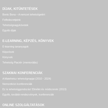
DÍJAK, KITÜNTETÉSEK
Bonis Bona – A nemzet tehetségeiért
Felfedezettjeink
Tehetségnagykövetek
Egyéb díjak
E-LEARNING, KÉPZÉS, KÖNYVEK
E-learning tananyagok
Képzések
Könyvek
Tehetség Piactér (mentorálás)
SZAKMAI KONFERENCIÁK
A Matehetsz tehetségnapjai (2010 - 2024)
Nemzetközi konferenciák
Ez is tehetséggondozás! Elmélet és módszerek (2013)
Egyéb, további rendezvények, konferenciák
ONLINE SZOLGÁLTATÁSOK