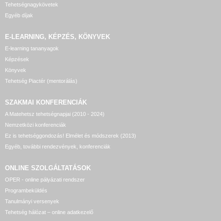
Tehetségnagykövetek
Egyéb díjak
E-LEARNING, KÉPZÉS, KÖNYVEK
E-learning tananyagok
Képzések
Könyvek
Tehetség Piactér (mentorálás)
SZAKMAI KONFERENCIÁK
A Matehetsz tehetségnapjai (2010 - 2024)
Nemzetközi konferenciák
Ez is tehetséggondozás! Elmélet és módszerek (2013)
Egyéb, további rendezvények, konferenciák
ONLINE SZOLGÁLTATÁSOK
OPER - online pályázati rendszer
Programbeküldés
Tanulmányi versenyek
Tehetség hálózat – online adatkezelő