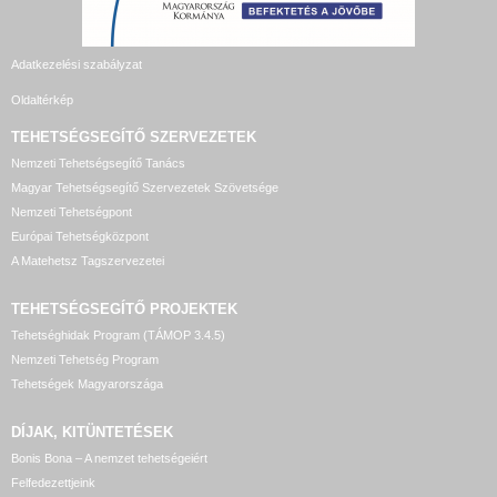
Adatkezelési szabályzat
Oldaltérkép
TEHETSÉGSEGÍTŐ SZERVEZETEK
Nemzeti Tehetségsegítő Tanács
Magyar Tehetségsegítő Szervezetek Szövetsége
Nemzeti Tehetségpont
Európai Tehetségközpont
A Matehetsz Tagszervezetei
TEHETSÉGSEGÍTŐ
PROJEKTEK
Tehetséghidak Program (TÁMOP 3.4.5)
Nemzeti Tehetség Program
Tehetségek Magyarországa
DÍJAK, KITÜNTETÉSEK
Bonis Bona – A nemzet tehetségeiért
Felfedezettjeink