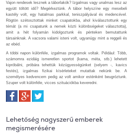
Vajon rendesek lesznek a táborlakók? Izgalmas vagy unalmas lesz az
együtt töltött idő? Megérkeztünk. A tábor helyszíne egy mesebeli
kastély volt, egy hatalmas parkkal, teniszpályával és medencével.
Rögtön szétosztottak minket csapatokba, ahol kiválasztottunk egy
témát (a mi csapatunk a nemek közti különbségeket választotta),
amit a hét folyamán kidolgoztunk és pénteken bemutattunk
társainknak. A vacsora valami isteni volt, ugyanúgy mint a reggeli és
az ebéd.
A többi napon különféle, izgalmas programok voltak. Például: Több,
számomra ezidáig ismeretlen sportot (kama, méta, stb.) lehetett
kipróbálni, próbára tehettük kézügyességünket (selyem -, kavics
festés), izgalmas fizikai kísérleteket mutattak nekünk be. A
személyes kedvencem pedig az volt amikor esténként beugróztunk.
Szuper volt különféle, vicces szituációkba keveredni.
Facebook
Google+
Twitter
Lehetőség nagyszerű emberek
megismerésére