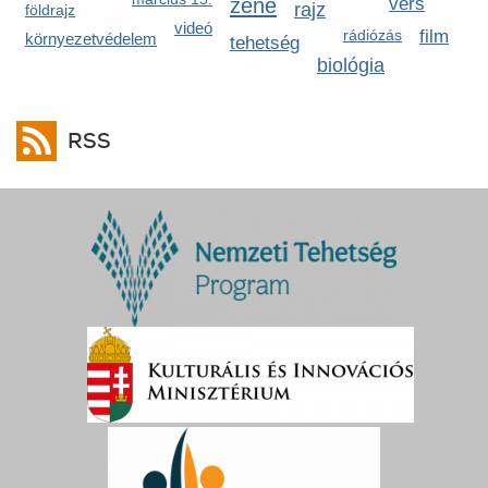
zene
vers
rajz
földrajz
videó
rádiózás
film
környezetvédelem
tehetség
biológia
RSS