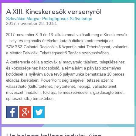
A XIII. Kincskeresők versenyről
Szlovákiai Magyar Pedagógusok Szövetsége
2017. november 28. 10:51
2017. november 8–9-én 13. alkalommal valósult meg a Kincskeresők
– helyi és regionális értékeket kutató diákok konferenciája az
SZMPSZ Galántai Regionális Központja mint Tehetségpont, valamint
a Mentor Felvidéki Tehetségsegítő Tanács szervezésében.
A konferencia célja a szlovákiai magyarság tájaihoz, településeihez
és közösségeihez kapcsolódó, a téma iránt a pályázó személyes
kötődését is nyilvánvalóvá tevő pályamunka bemutatása 10 perces
előadás keretében, PowerPoint segítségével, tetszés szerint
választható (kultúrtörténet, helytörténet, néprajz, vallástörténet,
művészet, irodalom, földrajz, természetvédelem, gazdaságtörténet,
építészet stb.) témakörben.
Facebook
Google+
Twitter