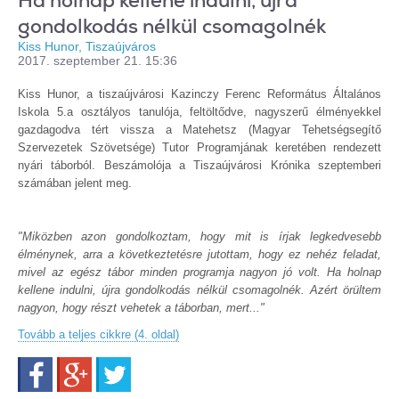
Ha holnap kellene indulni, újra
gondolkodás nélkül csomagolnék
Kiss Hunor, Tiszaújváros
2017. szeptember 21. 15:36
Kiss Hunor, a tiszaújvárosi Kazinczy Ferenc Református Általános
Iskola 5.a osztályos tanulója, feltöltődve, nagyszerű élményekkel
gazdagodva tért vissza a Matehetsz (Magyar Tehetségsegítő
Szervezetek Szövetsége) Tutor Programjának keretében rendezett
nyári táborból. Beszámolója a Tiszaújvárosi Krónika szeptemberi
számában jelent meg.
"Miközben azon gondolkoztam, hogy mit is írjak legkedvesebb
élménynek, arra a következtetésre jutottam, hogy ez nehéz feladat,
mivel az egész tábor minden programja nagyon jó volt. Ha holnap
kellene indulni, újra gondolkodás nélkül csomagolnék. Azért örültem
nagyon, hogy részt vehetek a táborban, mert..."
Tovább a teljes cikkre (4. oldal)
Facebook
Google+
Twitter