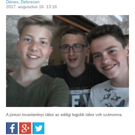
Dénes, Debrecen
2017. augusztus 16. 13:16
A júniusi lovasberényi tábor az eddigi legjobb tábor volt számomra.
Facebook
Google+
Twitter