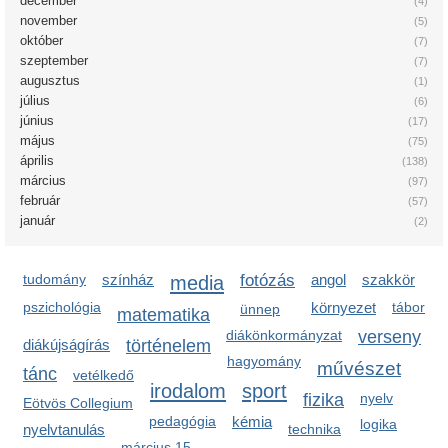
december
(4)
november
(5)
október
(7)
szeptember
(7)
augusztus
(1)
július
(6)
június
(17)
május
(75)
április
(138)
március
(97)
február
(57)
január
(2)
tudomány
színház
media
fotózás
angol
szakkör
pszichológia
környezet
tábor
ünnep
matematika
diákönkormányzat
verseny
diákújságírás
történelem
hagyomány
művészet
tánc
vetélkedő
irodalom
sport
fizika
nyelv
Eötvös Collegium
pedagógia
kémia
logika
nyelvtanulás
technika
március 15.