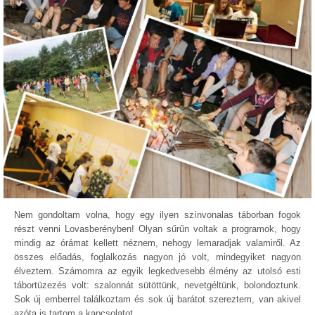
Nem gondoltam volna, hogy egy ilyen színvonalas táborban fogok
részt venni Lovasberényben! Olyan sűrűn voltak a programok, hogy
mindig az órámat kellett néznem, nehogy lemaradjak valamiről. Az
összes előadás, foglalkozás nagyon jó volt, mindegyiket nagyon
élveztem. Számomra az egyik legkedvesebb élmény az utolsó esti
tábortüzezés volt: szalonnát sütöttünk, nevetgéltünk, bolondoztunk.
Sok új emberrel találkoztam és sok új barátot szereztem, van akivel
azóta is tartom a kapcsolatot.