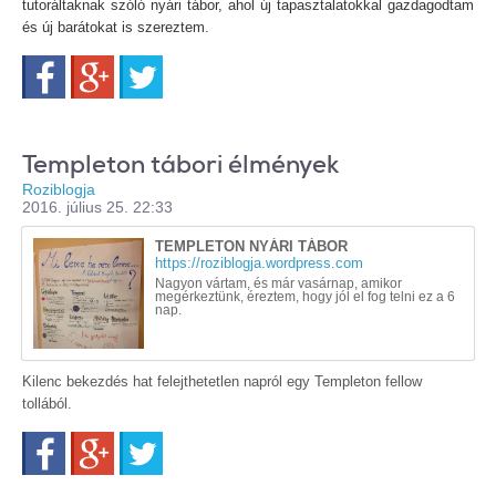
tutoráltaknak szóló nyári tábor, ahol új tapasztalatokkal gazdagodtam
és új barátokat is szereztem.
Facebook
Google+
Twitter
Templeton tábori élmények
Roziblogja
2016. július 25. 22:33
TEMPLETON NYÁRI TÁBOR
https://roziblogja.wordpress.com
Nagyon vártam, és már vasárnap, amikor
megérkeztünk, éreztem, hogy jól el fog telni ez a 6
nap.
Kilenc bekezdés hat felejthetetlen napról egy Templeton fellow
tollából.
Facebook
Google+
Twitter