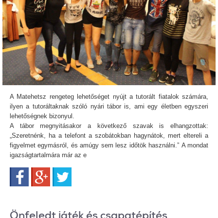
A Matehetsz rengeteg lehetőséget nyújt a tutorált fiatalok számára,
ilyen a tutoráltaknak szóló nyári tábor is, ami egy életben egyszeri
lehetőségnek bizonyul.
A tábor megnyitásakor a következő szavak is elhangzottak:
„Szeretnénk, ha a telefont a szobátokban hagynátok, mert eltereli a
figyelmet egymásról, és amúgy sem lesz időtök használni.”
A mondat
igazságtartalmára már az e
Facebook
Google+
Twitter
Önfeledt játék és csapatépítés