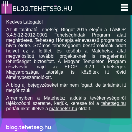
Kedves Látogató!
Az itt található Tehetség Blogot 2015 elején a TÁMOP
3.4.5-12-2012-0001 Tehetséghidak Program alatt
meghirdetett, Tehetség Hónapja elnevezésű programunk
hívta életre. Számos tehetségponti beszámolónak adott
helyet ez a felület, és később a Matehetsz által
megvalósított további projekteknek is megjelenési
lehetőséget biztosított. A Magyar Templeton Program
résztvevői, majd az EFOP 3.2.1 Tehetségek
Magyarországa tutoráltjai is közöltek itt rövid
élménybeszámolókat.
A blog új bejegyzéseket már nem fogad, de tartalmát itt
megőrizzük.
Amennyiben a Matehetsz aktuális tevékenységeiről
tájékozódni szeretne, kérjük, keresse föl a
tehetseg.hu
portálunkat, illetve a
matehetsz.hu
oldalt.
blog.tehetseg.hu