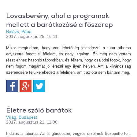
Lovasberény, ahol a programok
mellett a barátkozásé a főszerep
Balázs, Pápa
2017. augusztus 25. 16:11
Mikor megtudtam, hogy van lehetőség jelentkezni a tutor táborba
egyszerre fogott el félelem, és nagy izgalom. Én még nem vettem
részt ehhez hasonló táborokban, és féltem, hogy csalódni fogok, hogy
nem fogom magamat jól érezni egy ilyen helyen. Ám a kíváncsiság
szerencsére felülkerekedett a félelmen, amit az óta sem bántam meg.
Facebook
Google+
Twitter
Életre szóló barátok
Virág, Budapest
2017. augusztus 21. 11:00
Indulás a táborba. Az út görcsösen, vegyes érzelmek közepette telt.