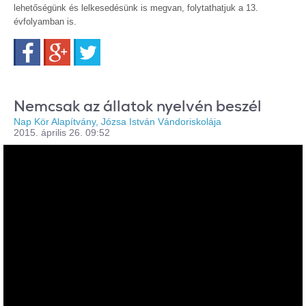
lehetőségünk és lelkesedésünk is megvan, folytathatjuk a 13.
évfolyamban is.
Facebook
Google+
Twitter
Nemcsak az állatok nyelvén beszél
Nap Kör Alapítvány, Józsa István Vándoriskolája
2015. április 26. 09:52