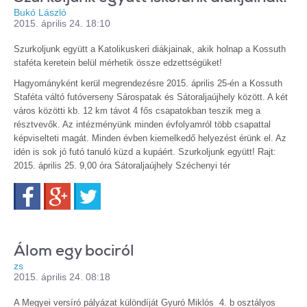
Bukó László
2015. április 24. 18:10
Szurkoljunk együtt a Katolikuskeri diákjainak, akik holnap a Kossuth
staféta keretein belül mérhetik össze edzettségüket!
Hagyományként kerül megrendezésre 2015. április 25-én a Kossuth
Staféta váltó futóverseny Sárospatak és Sátoraljaújhely között. A két
város közötti kb. 12 km távot 4 fős csapatokban teszik meg a
résztvevők. Az intézményünk minden évfolyamról több csapattal
képviselteti magát. Minden évben kiemelkedő helyezést érünk el. Az
idén is sok jó futó tanuló küzd a kupáért. Szurkoljunk együtt!
Rajt:
2015. április 25. 9,00 óra Sátoraljaújhely Széchenyi tér
Facebook
Google+
Twitter
Álom egy bociról
zs
2015. április 24. 08:18
A Megyei versíró pályázat különdíját Gyuró Miklós 4. b osztályos