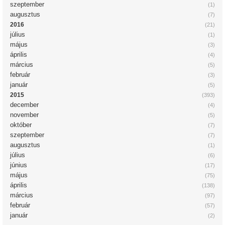
szeptember
(1)
augusztus
(7)
2016
(21)
július
(1)
május
(3)
április
(4)
március
(5)
február
(3)
január
(5)
2015
(393)
december
(4)
november
(5)
október
(7)
szeptember
(7)
augusztus
(1)
július
(6)
június
(17)
május
(75)
április
(138)
március
(97)
február
(57)
január
(2)