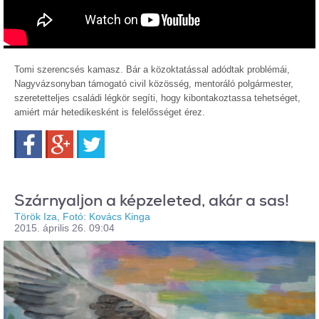
Tomi szerencsés kamasz. Bár a közoktatással adódtak problémái,
Nagyvázsonyban támogató civil közösség, mentoráló polgármester,
szeretetteljes családi légkör segíti, hogy kibontakoztassa tehetséget,
amiért már hetedikesként is felelősséget érez.
Facebook
Google+
Twitter
Szárnyaljon a képzeleted, akár a sas!
Török Iza, Fotó: Kovács Kinga
2015. április 26. 09:04