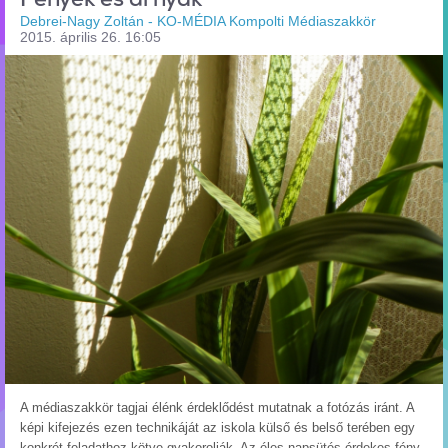
Debrei-Nagy Zoltán - KO-MÉDIA Kompolti Médiaszakkör
2015. április 26. 16:05
A médiaszakkör tagjai élénk érdeklődést mutatnak a fotózás iránt. A
képi kifejezés ezen technikáját az iskola külső és belső terében egy
konkrét feladathoz kötve gyakorolják. Az éles napsütés érdekes fény-