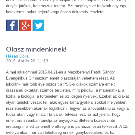
árnyék játékot, kontrasztot teremt. Ezt megfigyelve fotóztak egy-egy
karakteres, sokat sejtető vagy éppen dekoratív részletet.
Facebook
Google+
Twitter
Olasz mindenkinek!
Hásás Dóra
2015. április 26. 11:13
A mai alkalommal 2015.04.21-én a Mezőberényi Petőfi Sándor
Evangélikus Gimnázium emelt olaszóráján vehettem részt. Az
iskolánk már több éve biztosít a PSG-s diákok számára emelt
óraszámú oktatást számos területen, mint például: a matematika, a
fizika, a biológia, a történelem és az idegen nyelvek. Ezeket az órákat
olyan tanulók veszik fel, akik egyes tantárgyakkal sokkal mélyebben,
részletesebben akarnak foglalkozni, legyen az a továbbtanulás vagy a
tudás utáni vágy miatt. Ha valaki felveszi ezt, az azt jelenti, hogy
emelt óra számban tanulja az anyagokat, illetve a középszintű
érettségi mellett az emelt érettségire is párhuzamosan felkészít. A 12.
évfolyamban már van lehetőség ennek igénybevételére, és ha