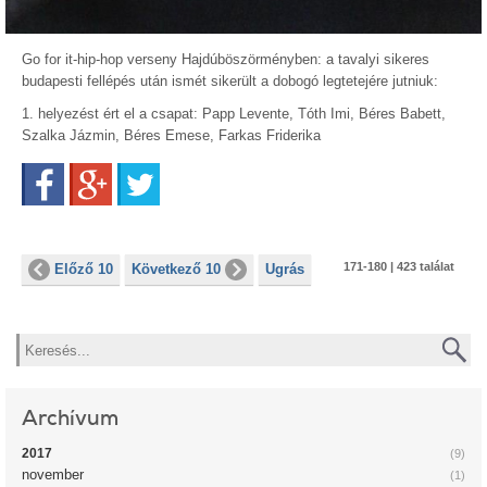
Go for it-hip-hop verseny Hajdúböszörményben: a tavalyi sikeres
budapesti fellépés után ismét sikerült a dobogó legtetejére jutniuk:
1. helyezést ért el a csapat: Papp Levente, Tóth Imi, Béres Babett,
Szalka Jázmin, Béres Emese, Farkas Friderika
Facebook
Google+
Twitter
171-180 | 423 találat
Előző 10
Következő 10
Ugrás
Keresés
Archívum
2017
(9)
november
(1)