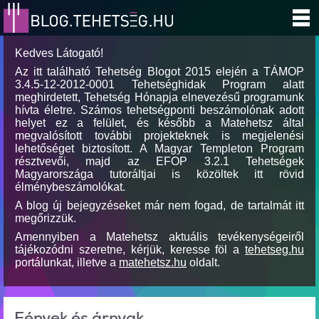
Kedves Látogató!
Az itt található Tehetség Blogot 2015 elején a TÁMOP
3.4.5-12-2012-0001 Tehetséghidak Program alatt
meghirdetett, Tehetség Hónapja elnevezésű programunk
hívta életre. Számos tehetségponti beszámolónak adott
helyet ez a felület, és később a Matehetsz által
megvalósított további projekteknek is megjelenési
lehetőséget biztosított. A Magyar Templeton Program
résztvevői, majd az EFOP 3.2.1 Tehetségek
Magyarországa tutoráltjai is közöltek itt rövid
élménybeszámolókat.
A blog új bejegyzéseket már nem fogad, de tartalmát itt
megőrizzük.
Amennyiben a Matehetsz aktuális tevékenységeiről
tájékozódni szeretne, kérjük, keresse föl a
tehetseg.hu
portálunkat, illetve a
matehetsz.hu
oldalt.
Fények és árnyak