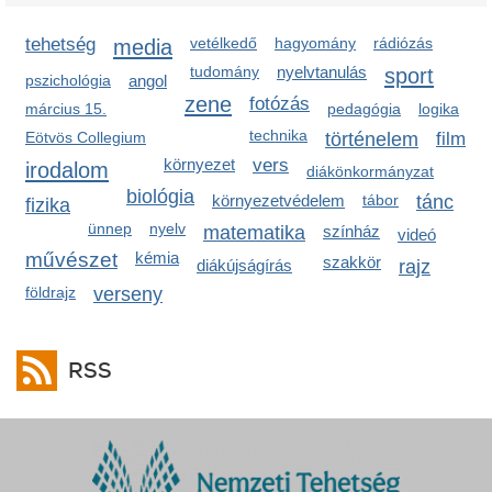
tehetség
media
vetélkedő
hagyomány
rádiózás
tudomány
nyelvtanulás
sport
pszichológia
angol
zene
fotózás
március 15.
pedagógia
logika
technika
Eötvös Collegium
történelem
film
környezet
vers
irodalom
diákönkormányzat
biológia
környezetvédelem
tábor
tánc
fizika
ünnep
nyelv
matematika
színház
videó
művészet
kémia
szakkör
diákújságírás
rajz
földrajz
verseny
RSS