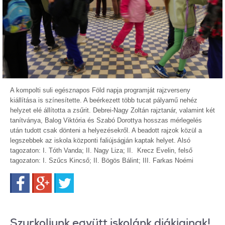
A kompolti suli egésznapos Föld napja programját rajzverseny
kiállítása is színesítette. A beérkezett több tucat pályamű nehéz
helyzet elé állította a zsűrit. Debrei-Nagy Zoltán rajztanár, valamint két
tanítványa, Balog Viktória és Szabó Dorottya hosszas mérlegelés
után tudott csak dönteni a helyezésekről. A beadott rajzok közül a
legszebbek az iskola központi faliújságján kaptak helyet. Alsó
tagozaton: I. Tóth Vanda; II. Nagy Liza; II. Krecz Evelin, felső
tagozaton: I. Szűcs Kincső; II. Bögös Bálint; III. Farkas Noémi
Facebook
Google+
Twitter
Szurkoljunk együtt iskolánk diákjainak!