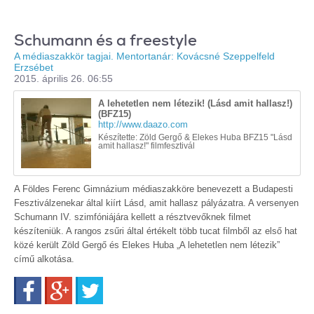
Schumann és a freestyle
A médiaszakkör tagjai. Mentortanár: Kovácsné Szeppelfeld
Erzsébet
2015. április 26. 06:55
A lehetetlen nem létezik! (Lásd amit hallasz!)
(BFZ15)
http://www.daazo.com
Készítette: Zöld Gergő & Elekes Huba BFZ15 "Lásd
amit hallasz!" filmfesztivál
A Földes Ferenc Gimnázium médiaszakköre benevezett a Budapesti
Fesztiválzenekar által kiírt Lásd, amit hallasz pályázatra. A versenyen
Schumann IV. szimfóniájára kellett a résztvevőknek filmet
készíteniük. A rangos zsűri által értékelt több tucat filmből az első hat
közé került Zöld Gergő és Elekes Huba „A lehetetlen nem létezik”
című alkotása.
Facebook
Google+
Twitter