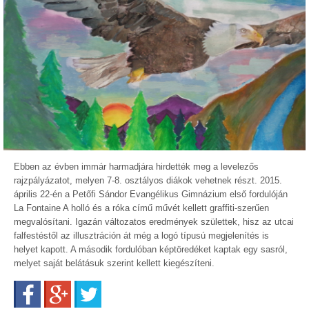
Ebben az évben immár harmadjára hirdették meg a levelezős
rajzpályázatot, melyen 7-8. osztályos diákok vehetnek részt. 2015.
április 22-én a Petőfi Sándor Evangélikus Gimnázium első fordulóján
La Fontaine A holló és a róka című művét kellett graffiti-szerűen
megvalósítani. Igazán változatos eredmények születtek, hisz az utcai
falfestéstől az illusztráción át még a logó típusú megjelenítés is
helyet kapott. A második fordulóban képtöredéket kaptak egy sasról,
melyet saját belátásuk szerint kellett kiegészíteni.
Facebook
Google+
Twitter