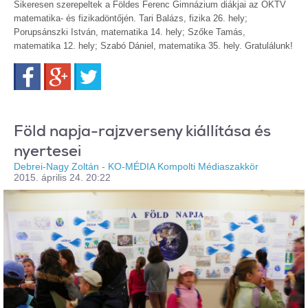
Sikeresen szerepeltek a Földes Ferenc Gimnázium diákjai az OKTV
matematika- és fizikadöntőjén. Tari Balázs, fizika 26. hely;
Porupsánszki István, matematika 14. hely; Szőke Tamás,
matematika 12. hely; Szabó Dániel, matematika 35. hely. Gratulálunk!
Facebook
Google+
Twitter
Föld napja-rajzverseny kiállítása és
nyertesei
Debrei-Nagy Zoltán - KO-MÉDIA Kompolti Médiaszakkör
2015. április 24. 20:22