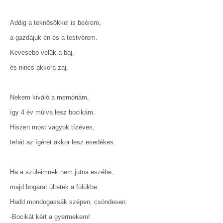
Addig a teknősökkel is beérem,
a gazdájuk én és a testvérem.
Kevesebb velük a baj,
és nincs akkora zaj.
Nekem kiváló a memóriám,
így 4 év múlva lesz bocikám.
Hiszen most vagyok tízéves,
tehát az ígéret akkor lesz esedékes.
Ha a szüleimnek nem jutna eszébe,
majd bogarat ültetek a fülükbe.
Hadd mondogassák szépen, csöndesen:
-Bocikát kért a gyermekem!