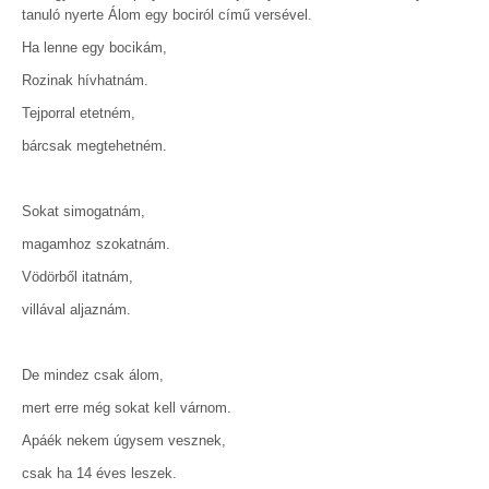
tanuló nyerte Álom egy bociról című versével.
Ha lenne egy bocikám,
Rozinak hívhatnám.
Tejporral etetném,
bárcsak megtehetném.
Sokat simogatnám,
magamhoz szokatnám.
Vödörből itatnám,
villával aljaznám.
De mindez csak álom,
mert erre még sokat kell várnom.
Apáék nekem úgysem vesznek,
csak ha 14 éves leszek.