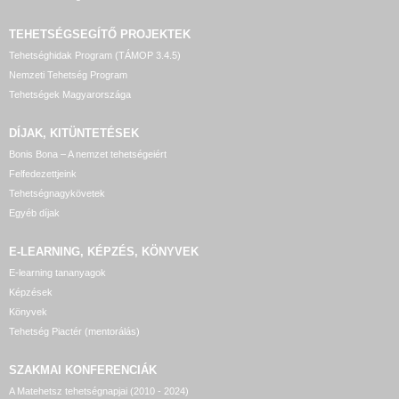
TEHETSÉGSEGÍTŐ
PROJEKTEK
Tehetséghidak Program (TÁMOP 3.4.5)
Nemzeti Tehetség Program
Tehetségek Magyarországa
DÍJAK, KITÜNTETÉSEK
Bonis Bona – A nemzet tehetségeiért
Felfedezettjeink
Tehetségnagykövetek
Egyéb díjak
E-LEARNING, KÉPZÉS, KÖNYVEK
E-learning tananyagok
Képzések
Könyvek
Tehetség Piactér (mentorálás)
SZAKMAI KONFERENCIÁK
A Matehetsz tehetségnapjai (2010 - 2024)