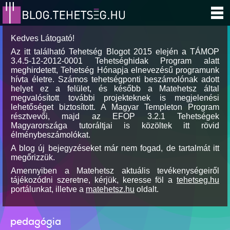
Kedves Látogató!
Az itt található Tehetség Blogot 2015 elején a TÁMOP
3.4.5-12-2012-0001 Tehetséghidak Program alatt
meghirdetett, Tehetség Hónapja elnevezésű programunk
hívta életre. Számos tehetségponti beszámolónak adott
helyet ez a felület, és később a Matehetsz által
megvalósított további projekteknek is megjelenési
lehetőséget biztosított. A Magyar Templeton Program
résztvevői, majd az EFOP 3.2.1 Tehetségek
Magyarországa tutoráltjai is közöltek itt rövid
élménybeszámolókat.
A blog új bejegyzéseket már nem fogad, de tartalmát itt
megőrizzük.
Amennyiben a Matehetsz aktuális tevékenységeiről
tájékozódni szeretne, kérjük, keresse föl a
tehetseg.hu
portálunkat, illetve a
matehetsz.hu
oldalt.
pedagógia