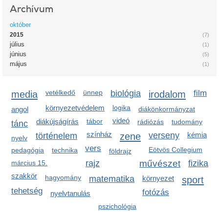
Archívum
október
2015
(7)
július
(1)
június
(5)
május
(1)
media
vetélkedő
ünnep
biológia
irodalom
film
környezetvédelem
logika
angol
diákönkormányzat
videó
diákújságírás
tábor
rádiózás
tudomány
tánc
színház
zene
verseny
kémia
történelem
nyelv
vers
Eötvös Collegium
pedagógia
technika
földrajz
rajz
művészet
fizika
március 15.
szakkör
hagyomány
matematika
környezet
sport
tehetség
fotózás
nyelvtanulás
pszichológia