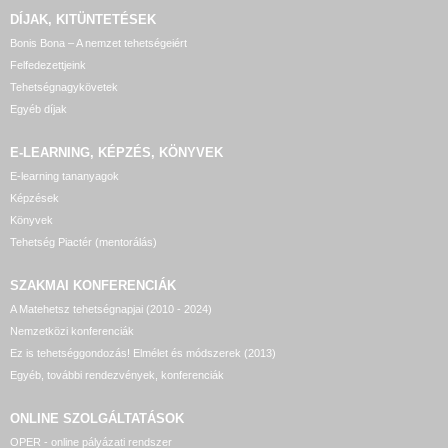
DÍJAK, KITÜNTETÉSEK
Bonis Bona – A nemzet tehetségeiért
Felfedezettjeink
Tehetségnagykövetek
Egyéb díjak
E-LEARNING, KÉPZÉS, KÖNYVEK
E-learning tananyagok
Képzések
Könyvek
Tehetség Piactér (mentorálás)
SZAKMAI KONFERENCIÁK
A Matehetsz tehetségnapjai (2010 - 2024)
Nemzetközi konferenciák
Ez is tehetséggondozás! Elmélet és módszerek (2013)
Egyéb, további rendezvények, konferenciák
ONLINE SZOLGÁLTATÁSOK
OPER - online pályázati rendszer