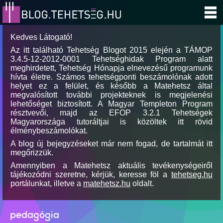
Kedves Látogató!
Az itt található Tehetség Blogot 2015 elején a TÁMOP
3.4.5-12-2012-0001 Tehetséghidak Program alatt
meghirdetett, Tehetség Hónapja elnevezésű programunk
hívta életre. Számos tehetségponti beszámolónak adott
helyet ez a felület, és később a Matehetsz által
megvalósított további projekteknek is megjelenési
lehetőséget biztosított. A Magyar Templeton Program
résztvevői, majd az EFOP 3.2.1 Tehetségek
Magyarországa tutoráltjai is közöltek itt rövid
élménybeszámolókat.
A blog új bejegyzéseket már nem fogad, de tartalmát itt
megőrizzük.
Amennyiben a Matehetsz aktuális tevékenységeiről
tájékozódni szeretne, kérjük, keresse föl a
tehetseg.hu
portálunkat, illetve a
matehetsz.hu
oldalt.
pedagógia