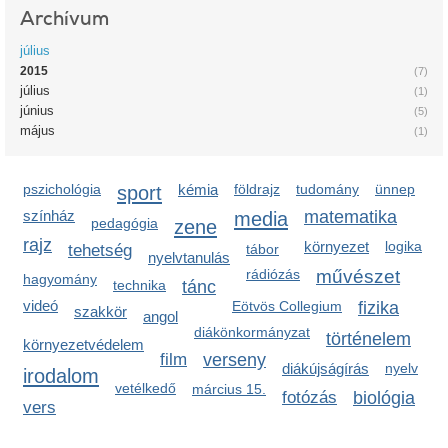
Archívum
július
2015
(7)
július
(1)
június
(5)
május
(1)
pszichológia
sport
kémia
földrajz
tudomány
ünnep
színház
media
matematika
pedagógia
zene
rajz
környezet
logika
tehetség
tábor
nyelvtanulás
rádiózás
művészet
hagyomány
technika
tánc
videó
Eötvös Collegium
fizika
szakkör
angol
diákönkormányzat
történelem
környezetvédelem
film
verseny
diákújságírás
nyelv
irodalom
vetélkedő
március 15.
fotózás
biológia
vers