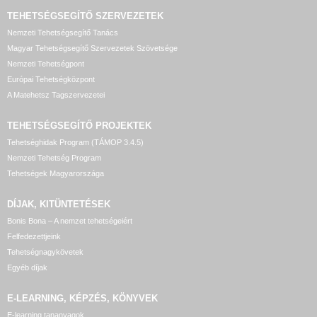
TEHETSÉGSEGÍTŐ SZERVEZETEK
Nemzeti Tehetségsegítő Tanács
Magyar Tehetségsegítő Szervezetek Szövetsége
Nemzeti Tehetségpont
Európai Tehetségközpont
A Matehetsz Tagszervezetei
TEHETSÉGSEGÍTŐ
PROJEKTEK
Tehetséghidak Program (TÁMOP 3.4.5)
Nemzeti Tehetség Program
Tehetségek Magyarországa
DÍJAK, KITÜNTETÉSEK
Bonis Bona – A nemzet tehetségeiért
Felfedezettjeink
Tehetségnagykövetek
Egyéb díjak
E-LEARNING, KÉPZÉS, KÖNYVEK
E-learning tananyagok