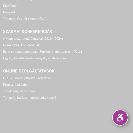
Képzések
Könyvek
Tehetség Piactér (mentorálás)
SZAKMAI KONFERENCIÁK
A Matehetsz tehetségnapjai (2010 - 2024)
Nemzetközi konferenciák
Ez is tehetséggondozás! Elmélet és módszerek (2013)
Egyéb, további rendezvények, konferenciák
ONLINE SZOLGÁLTATÁSOK
OPER - online pályázati rendszer
Programbeküldés
Tanulmányi versenyek
Tehetség hálózat – online adatkezelő